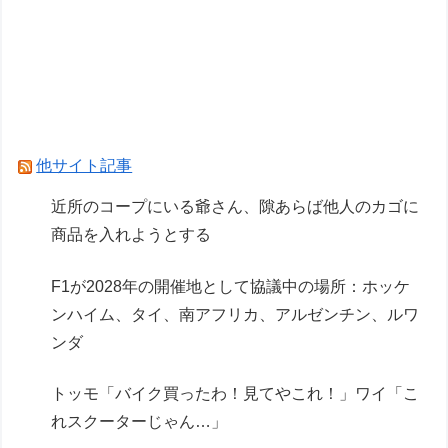
ガンプラも棚に並ぶようになったな
【ガンダム閃光のハサウェイ】GGG「ギギ・ア
ンダルシア 水着Ver.」フィギュア【出荷日更新・
8月25日頃発売】
Powered by livedoor 相互RSS
他サイト記事
近所のコープにいる爺さん、隙あらば他人のカゴに
商品を入れようとする
F1が2028年の開催地として協議中の場所：ホッケ
ンハイム、タイ、南アフリカ、アルゼンチン、ルワ
ンダ
トッモ「バイク買ったわ！見てやこれ！」ワイ「こ
れスクーターじゃん…」