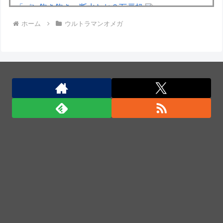
「パン飽き飽き」断水なお３万戸超
ホーム
ウルトラマンオメガ
【動画】DJI Neo2で釣りの自撮りをしようとした男
の悲劇（ノ∇`）
イタリア・ナポリ近郊で過去40年で最大規模の地震
「M4.7」の揺れを観測
【群馬】デカいNinja乗りさん、後方確認しない軽四
に当てられてしまう。
豪雨で流出「北朝鮮地雷に注意」、2週間で12個発
見…韓国北西部！
熟練オペレーター不要な「迎撃ドローン」のテストを
完了…自らが目標を追尾する映像公開！
宇宙人はいる？いて座の方角から72秒間捉えた強い
電波、50年間正体分からぬ「Wow！信号」