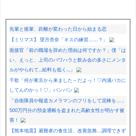
先輩と後輩、距離が変わった日から始まる恋
【ミリマス】 望月杏奈「キスの練習……？」
面接官「前の職場を辞めた理由は何ですか？」僕「は
い、えっと、上司のパワハラと飲み会の多さにメンタ
ルがやられて...給料も低く...」
千歌「何が東京から来ました～だよっ！♡内浦バカに
してんのかっ！♡」パンパン
「自衛隊員や報道カメラマンのフリをして泥棒を…」
500万円分の預金通帳を盗まれた高齢女性が明かす被
害！
【熊本地震】避難者の食生活、改善急務…調理できず