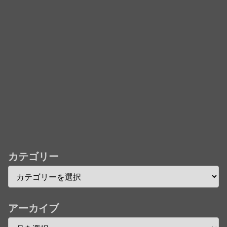
「君たちはどう生きるか」Blu-ray予約受付開始！ア
フレコ台本や絵コンテ、米津玄師による主題歌「地球
儀」ミュージッククリップ収録。スタジオジブリ作品
で初の「4K UHD」版も発売！！
★【ワートリ】今月新発売!!第27巻まとめ【コメント
欄まとめます】【しばらく固定記事です】
★【ワートリ】今月第241話「遠征選抜試験㊲」第
242話「遠征選抜試験㊳」【コメント欄まとめます】
【しばらく固定記事です】
★【ワートリ】風間隊3人≒忍田単騎くらいのイメー
カテゴリー
ジかな
Powered by livedoor 相互RSS
アーカイブ