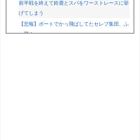
前半戦を終えて鈴鹿とスパをワーストレースに挙
げてしまう
【悲報】ボートでかっ飛ばしてたセレブ集団、ふ
っ飛ぶｗｗｗｗ
【画像】廃墟化したレンタルビデオ屋、そのまま
時が止まってしまっていると話題にｗｗｗｗ
【動画】甲子園の女性審判、大誤審で炎上
割と批判されてるけどエルデンDLCも面白かった
よね？ ミケラダ以外は
RPGで弓使いが最強になった事、一度も無い説
【超宇宙刑事ギャバン】食玩ミニプラ「インフィ
ニティキット03 エクスプレスギャバリオン」明
日発売【公式レビュー記事公開】