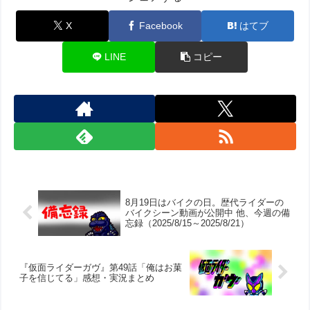
X
Facebook
はてブ
LINE
コピー
8月19日はバイクの日。歴代ライダーの
バイクシーン動画が公開中 他、今週の備
忘録（2025/8/15～2025/8/21）
『仮面ライダーガヴ』第49話「俺はお菓
子を信じてる」感想・実況まとめ