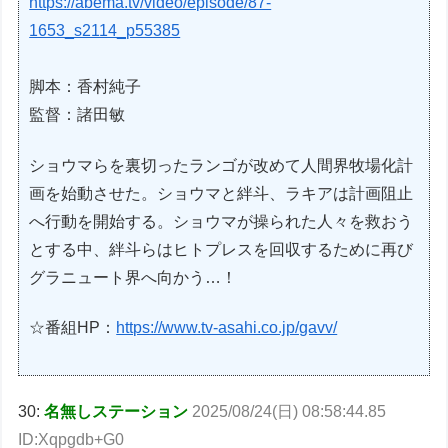
https://abema.tv/video/episode/87-
1653_s2114_p55385
脚本：香村純子
監督：諸田敏
ショウマらを裏切ったランゴが改めて人間界牧場化計
画を始動させた。ショウマと絆斗、ラキアは計画阻止
へ行動を開始する。ショウマが操られた人々を救おう
とする中、絆斗らはヒトプレスを回収するために再び
グラニュート界へ向かう…！
☆番組HP：
https://www.tv-asahi.co.jp/gavv/
30:
名無しステーション
2025/08/24(日) 08:58:44.85
ID:Xqpgdb+G0