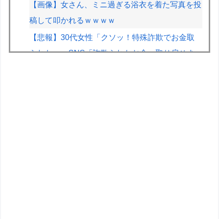
【画像】女さん、ミニ過ぎる浴衣を着た写真を投
稿して叩かれるｗｗｗｗ
【悲報】30代女性「クソッ！特殊詐欺でお金取
られた…」SNS「詐欺られたお金、取り戻せま
す」女性「これだ！」→結果ｗｗｗｗ
【悲報】免許取りたての娘さん、猛者すぎて炎上
するｗｗｗｗ
昔、鳥山明がやってたやつのドラゴンの名前わか
るやついる？
『スーパーマリオサンシャイン』とかいう神ゲー
ファイファン5で唯一学んだことｗｗｗｗｗｗｗ
ｗ
近所のコープにいる爺さん、隙あらば他人のカゴ
に商品を入れようとする