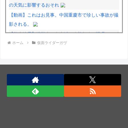
の天気に影響するおそれ
【動画】これはお見事。中国重慶市で珍しい事故が撮
影される。
【熊本地震】避難者の食生活、改善急務…調理できず
ホーム
仮面ライダーガヴ
「パン飽き飽き」断水なお３万戸超
【動画】DJI Neo2で釣りの自撮りをしようとした男
の悲劇（ノ∇`）
豪雨で流出「北朝鮮地雷に注意」、2週間で12個発
見…韓国北西部！
中国、金融監督管理総局前トップの全人代代表資格を
剥奪…重大な規律違反で！
中国、金融監督管理総局前トップの全人代代表資格を
剥奪…重大な規律違反で！