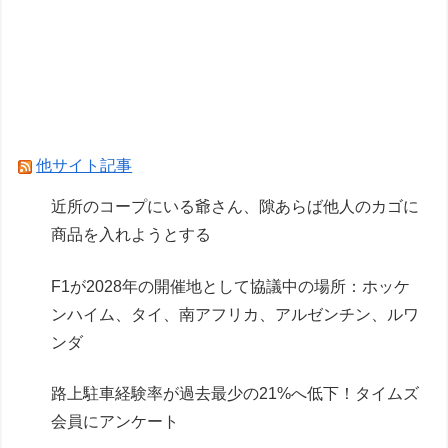
フジテレビ「2026 FORMULA1 サマーブレイク
SP」を明日（8月9日）から12日間毎日放送へ
1.7kmの間何度も何度も 煽り追突
Powered by livedoor 相互RSS
他サイト記事
近所のコープにいる爺さん、隙あらば他人のカゴに
商品を入れようとする
F1が2028年の開催地として協議中の場所：ホッケ
ンハイム、タイ、南アフリカ、アルゼンチン、ルワ
ンダ
路上駐車経験率が過去最少の21%へ低下！タイムズ
会員にアンケート