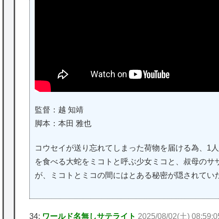
監督：越 知靖
脚本：本田 雅也
コウセイが送り忘れてしまった荷物を届ける為、1
を食べる大蛇をミコトと呼ぶ少女ミコと、叔母のサ
が、ミコトとミコの間にはとある秘密が隠されてい
34:
ワールド名無しサテライト
2025/08/02(土) 08:59:0