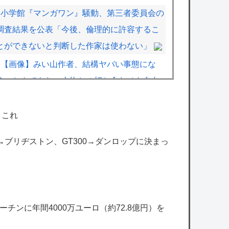
小学館『マンガワン』騒動、第三者委員会の
調査結果を公表「今後、倫理的に許容するこ
とができないと判断した作家は使わない」
【画像】みい山作者、結構ヤバい事態にな
る。とんでもない人物との打ち合わせを自白
していた
【画像】ジャンプ人気漫画最新刊の表紙、ヤ
←これ
バ過ぎる。お前ら元ネタ分かるか？
00→ブリヂストン、GT300→ダンロップに決まっ
日本政府「犯罪者はGPSを持ち歩くルールに
しよう。強制は可哀想🥺」
ウメハラさん、またメナに負けたらしいけど
普通に弱めじゃない？
チンに年間4000万ユーロ（約72.8億円）を
【にじさんじ】ルイス「ドパガキの時代は終