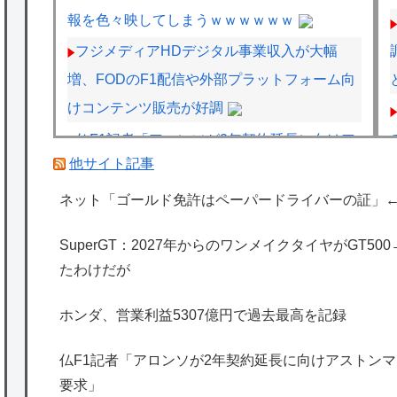
報を色々映してしまうｗｗｗｗｗｗ
フジメディアHDデジタル事業収入が大幅
増、FODのF1配信や外部プラットフォーム向
けコンテンツ販売が好調
仏F1記者「アロンソが2年契約延長に向けア
他サイト記事
ストンマーチンに年間4000万ユーロ（約72.8
億円）を要求」
ネット「ゴールド免許はペーパードライバーの証」
グラボそんなにすぐ壊れる？
SuperGT：2027年からのワンメイクタイヤがGT5
F1ハンガリーGPのアストンマーチンの改善
たわけだが
にパパストロール興奮「工場の男子＆女子の
努力のおかげ」
ホンダ、営業利益5307億円で過去最高を記録
海外「日本は特別！」日本の地震支援を申し
仏F1記者「アロンソが2年契約延長に向けアストンマー
出たあの親日経営者に海外が大騒ぎ
要求」