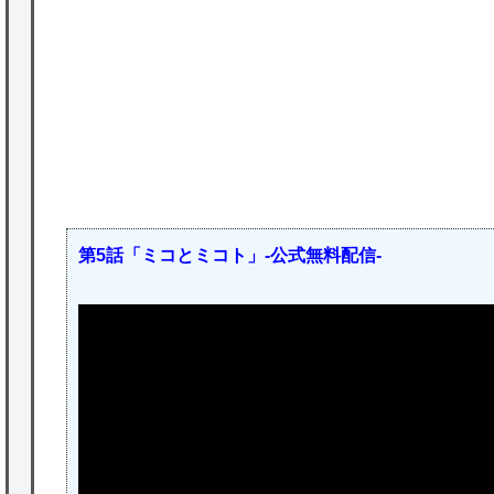
かな。
★【ワートリ】対ボーダーに特化とは言うけ
ど
★【ワートリ】2周目も全員でやる隊と分担
P
でやる隊はそれぞれどの位いるんだろうか特
別課題消化時は別として
Powered by livedoor 相互RSS
第5話「ミコとミコト」-公式無料配信-