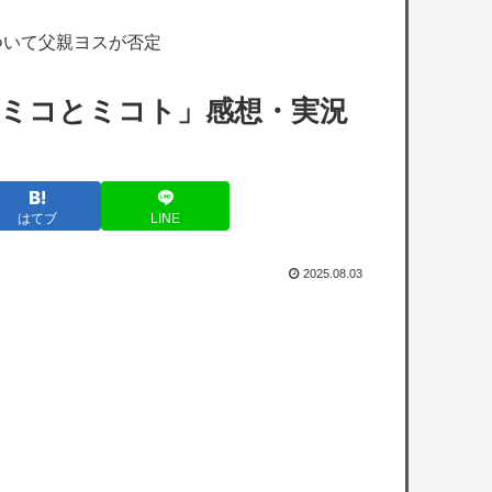
わり！セロトニン優位のセロガキなるわよ！ﾝ
ついて父親ヨスが否定
ﾝﾝきんもちいい〜〜！！ﾄﾞﾊﾟﾄﾞﾊﾟﾄﾞﾊﾟ」【雀
魂】
「ミコとミコト」感想・実況
【ホロライブ】※杉田さんはねっ子神です
【艦これ】みんなもう終わってそうだから聞
はてブ
LINE
くんだけど E3-2ってサブの穴が空いてないダ
イハツ駆逐並べて 高速＋とかしてるとアホほ
2025.08.03
ど時間かかる？
【艦これ】今回のかわいい大賞は決まった
【艦これ】ムラクモウサギ 他
【画像】VIVANTキャストのギャラリスト流
出ｗｗｗｗｗｗｗｗｗ