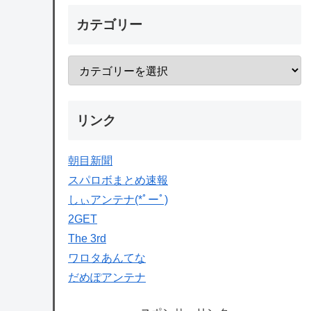
カテゴリー
リンク
朝目新聞
スパロボまとめ速報
しぃアンテナ(*ﾟーﾟ)
2GET
The 3rd
ワロタあんてな
だめぽアンテナ