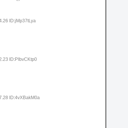
4.26 ID:jMp37tLya
2.23 ID:PIbvCKtp0
17.28 ID:4vXBakM0a