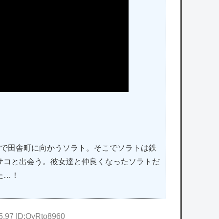
人で田舎町に向かうソラト。そこでソラトは鉄
サコと出会う。彼女達と仲良くなったソラトだ
た…！
5.97 ID:QyRto8960