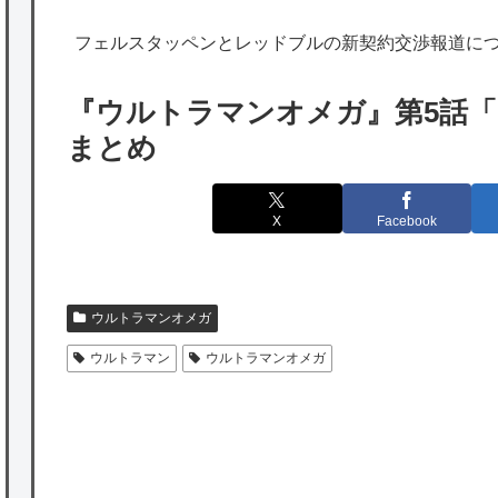
海外「勘弁して！」米国人が最も恐れる日本
フェルスタッペンとレッドブルの新契約交渉報道に
の為替介入再びで海外が大騒ぎ
韓国人「実は日本経済を支えて生かしている
『ウルトラマンオメガ』第5話
のは韓国人である理由がこちら…」→「日本
まとめ
も感謝してるらしい…（ﾌﾞﾙﾌﾞﾙ」＝韓国の反
応
X
Facebook
海外「日本よ、お前がナンバーワンだ」 熊
本地震直後の日本の対応のスピードに世界が
衝撃
ウルトラマンオメガ
★【ワートリ】細かい情報まで含めて構成さ
ウルトラマン
ウルトラマンオメガ
れたキャラの掛け合いだからなぁ（約100人）
★【ワートリ】基本的に最上さんも迅に後事
を託すつもりで黒トリガー化したんじゃねえ