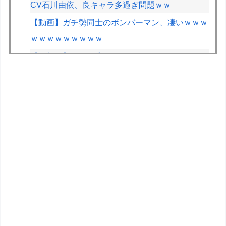
CV石川由依、良キャラ多過ぎ問題ｗｗ
【動画】ガチ勢同士のボンバーマン、凄いｗｗｗ
ｗｗｗｗｗｗｗｗｗ
【遊戯王】Fカップの「ドラテ」はなんでこんな
丁寧に規制されてるの？
近所のコープにいる爺さん、隙あらば他人のカゴ
に商品を入れようとする
F1が2028年の開催地として協議中の場所：ホッ
ケンハイム、タイ、南アフリカ、アルゼンチン、
ルワンダ
高校生2人が乗るスクーターと車が衝突し高校生
ら2人が死傷、車の運転手を逮捕
【重音テト】コナミデフォルメフィギュア「重音
テト 通常衣装Ver.」「重音テト SV衣装Ver.」