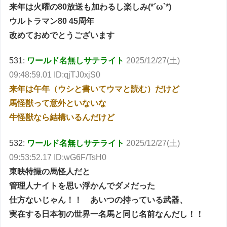
来年は火曜の80放送も加わるし楽しみ(*´ω`*)
ウルトラマン80 45周年
改めておめでとうございます
531:
ワールド名無しサテライト
2025/12/27(土)
09:48:59.01 ID:qjTJ0xjS0
来年は午年（ウシと書いてウマと読む）だけど
馬怪獣って意外といないな
牛怪獣なら結構いるんだけど
532:
ワールド名無しサテライト
2025/12/27(土)
09:53:52.17 ID:wG6F/TsH0
東映特撮の馬怪人だと
管理人ナイトを思い浮かんでダメだった
仕方ないじゃん！！ あいつの持っている武器、
実在する日本初の世界一名馬と同じ名前なんだし！！