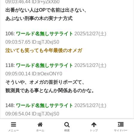
09:03:46.44 ID:Ir+yZkXb0
出番がない人はOPで名前は出さない、
あぶない刑事の木の実ナナ方式
106:
ワールド名無しサテライト
2025/12/27(土)
09:03:57.65 ID:qjTJ0xjS0
泣いても笑っても今年最後のオメガ
118:
ワールド名無しサテライト
2025/12/27(土)
09:05:00.14 ID:trOexONY0
そういや、オメガの首折りポーズて、
観測員である事となんか関係あるのかな。
148:
ワールド名無しサテライト
2025/12/27(土)
09:06:54.04 ID:qjTJ0xjS0
>>118
オメガスコープね
メニュー
ホーム
検索
トップ
サイドバー