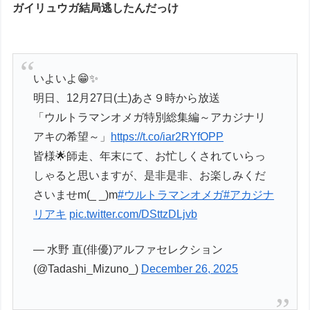
ガイリュウガ結局逃したんだっけ
いよいよ😁✨
明日、12月27日(土)あさ９時から放送
「ウルトラマンオメガ特別総集編～アカジナリ
アキの希望～」
https://t.co/iar2RYfOPP
皆様🌟師走、年末にて、お忙しくされていらっ
しゃると思いますが、是非是非、お楽しみくだ
さいませm(_ _)m
#ウルトラマンオメガ
#アカジナ
リアキ
pic.twitter.com/DSttzDLjvb
— 水野 直(俳優)アルファセレクション
(@Tadashi_Mizuno_)
December 26, 2025