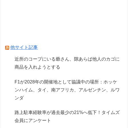
【彩色原型公開】
【画像】ガンプラ再販の列を無視して開店ダッシ
ュした客の末路…
結局ガンプラのブランドでRGが一番ハズレがな
いよね？
他サイト記事
Powered by livedoor 相互RSS
近所のコープにいる爺さん、隙あらば他人のカゴに
商品を入れようとする
F1が2028年の開催地として協議中の場所：ホッケ
ンハイム、タイ、南アフリカ、アルゼンチン、ルワ
ンダ
路上駐車経験率が過去最少の21%へ低下！タイムズ
会員にアンケート