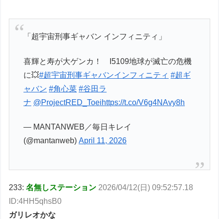
「超宇宙刑事ギャバン インフィニティ」
喜輝と寿が大ゲンカ！ Ι5109地球が滅亡の危機
に💥
#超宇宙刑事ギャバンインフィニティ
#超ギ
ャバン
#角心菜
#谷田ラ
ナ
@ProjectRED_Toei
https://t.co/V6g4NAvy8h
— MANTANWEB／毎日キレイ
(@mantanweb)
April 11, 2026
233:
名無しステーション
2026/04/12(日) 09:52:57.18
ID:4HH5qhsB0
ガリレオかな