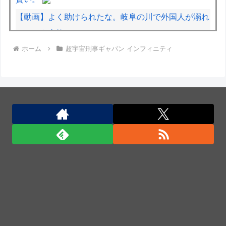
【動画】よく助けられたな。岐阜の川で外国人が溺れ
てしまう事故。
ホーム
超宇宙刑事ギャバン インフィニティ
【動画】ロシア軍のドローンをネット発射装置で撃墜
するウクライナ。
1944年7月、グアム島に上陸作戦を展開する米海兵隊
を空撮！
国産初、遠隔監視型の自動運転トラクター…クボタが
来春に発売！
国産初、遠隔監視型の自動運転トラクター…クボタが
来春に発売！
インド、ロシアの第5世代戦闘機「Su-57」の購入を
見送りか！
「君たちはどう生きるか」Blu-ray予約受付開始！ア