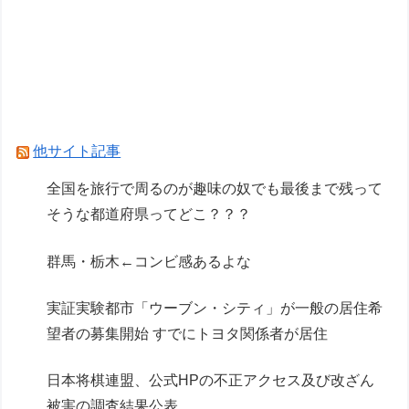
ver. プライズフィギュア【ラウンドワン限定で展
開決定】
「ARX-8 レーバテイン＆XL-3 緊急展開ブースタ
ー 最終決戦仕様」アルお前カッコいいな
【リコリス・リコイル】セガ「錦木千束」と「井
他サイト記事
ノ上たきな」 STREET SNAP プライズフィギュ
全国を旅行で周るのが趣味の奴でも最後まで残って
ア【彩色原型公開】
そうな都道府県ってどこ？？？
Powered by livedoor 相互RSS
群馬・栃木←コンビ感あるよな
実証実験都市「ウーブン・シティ」が一般の居住希
望者の募集開始 すでにトヨタ関係者が居住
日本将棋連盟、公式HPの不正アクセス及び改ざん
被害の調査結果公表