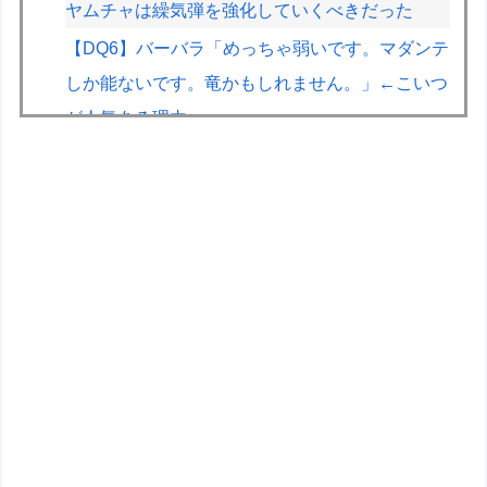
ヤムチャは繰気弾を強化していくべきだった
【DQ6】バーバラ「めっちゃ弱いです。マダンテ
しか能ないです。竜かもしれません。」←こいつ
が人気ある理由
【画像】山ガールさん、山でラーメンを食べたら
おじさんに怒られるｗｗｗ
【悲報】イオン、大行列ができる…一体何が起き
てるんだ？ｗｗｗｗ
【悲報】人気プロゲーマーと結婚したグラドル、
息子の「自閉スペクトラム症」診断にショックで
泣く
家庭用ゲーム機ビジネスって完全に破綻したよな
【宇崎ちゃんは遊びたい！】BiCute Bunnies
Figure「宇崎花」「宇崎月」メタリックパープル