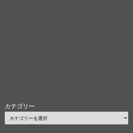
フレコ台本や絵コンテ、米津玄師による主題歌「地球
儀」ミュージッククリップ収録。スタジオジブリ作品
で初の「4K UHD」版も発売！！
★【ワートリ】今月新発売!!第27巻まとめ【コメント
欄まとめます】【しばらく固定記事です】
★【ワートリ】今月第241話「遠征選抜試験㊲」第
242話「遠征選抜試験㊳」【コメント欄まとめます】
【しばらく固定記事です】
★【ワートリ】風間隊3人≒忍田単騎くらいのイメー
ジかな
カテゴリー
Powered by livedoor 相互RSS