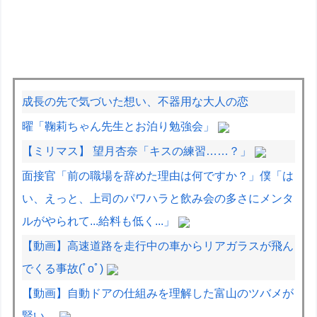
成長の先で気づいた想い、不器用な大人の恋
曜「鞠莉ちゃん先生とお泊り勉強会」
【ミリマス】 望月杏奈「キスの練習……？」
面接官「前の職場を辞めた理由は何ですか？」僕「は
い、えっと、上司のパワハラと飲み会の多さにメンタ
ルがやられて...給料も低く...」
【動画】高速道路を走行中の車からリアガラスが飛ん
でくる事故(ﾟoﾟ)
【動画】自動ドアの仕組みを理解した富山のツバメが
賢い。