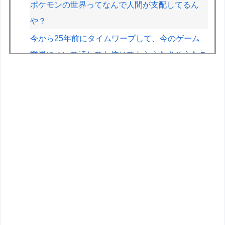
ポケモンの世界ってなんで人間が支配してるん
や？
今から25年前にタイムワープして、今のゲーム
業界について話しても信じてもらえなさそうなこ
とは？
【スト6】竹内ジョン選手「どう考えても調整の
時期がおかしい。大会の真っただ中にコンセプト
が変わるほどの調整、大会が終わった後は微調
整。趣旨が一貫してない」
【画像】JKの間で流行ってるこのゲームの正式
名称、誰も知らないｗｗｗｗ
【正論】X民「真の弱者男性は恋愛ゲームとかア
ニメ見てない。本当の闇を見せるね」←170000
バズwwwwwww