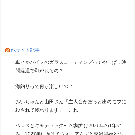
【悲報】「太鼓の達人」で発作を起こしたチーズ
牛丼、SNSで晒され嘲笑の的にされるｗｗｗｗ
【悲報？】チョコバナナクレープ定跡、敗れる
HRC（ホンダ・レーシング）折原氏「以前のF1
プロジェクトを経験した専門家を何人か呼び戻し
他サイト記事
ました」
車とかバイクのガラスコーティングってやっぱり時
普通二輪取ったやつが乗るべきバイクｗｗｗｗｗ
間経過で剥がれるの？
ｗｗ
海釣りって何が楽しいの？
Powered by livedoor 相互RSS
みいちゃんと山田さん「主人公がぽっと出のモブに
殺されて終わります」←これ
ペレスとキャデラックF1の契約は2026年の1年の
み、2027年に向けてウィリアムズと交渉開始との