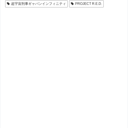
超宇宙刑事ギャバンインフィニティ
PROJECT R.E.D.