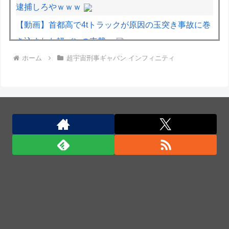
逮捕しろやｗｗｗ
【動画】首都高で4tトラックが原因の玉突き事故に巻
き込まれた軽バンの車載。
ホーム
超宇宙刑事ギャバン インフィニティ
【デレマス】 高垣楓「Sea Is A Lady」
大将「何握りやしょう？」Z世代新人「じゃあサーモ
ンで」社長「ぶほっw」部長「あー…」ワイ「ばっ、
バカっ！すいません大将！」
廃止すべき地方空港は？！
廃止すべき地方空港は？！
なぜこんなに多くの物が中国製なのか？…米メディ
ア！
「君たちはどう生きるか」Blu-ray予約受付開始！ア
フレコ台本や絵コンテ、米津玄師による主題歌「地球