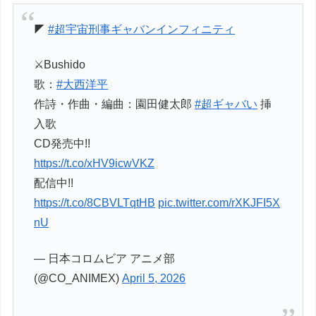
◤
#超宇宙刑事ギャバンインフィニティ
⚔️Bushido
歌：
#大西洋平
作詩・作曲・編曲：園田健太郎
#超ギャバい
挿
入歌
CD発売中!!
https://t.co/xHV9icwVKZ
配信中!!
https://t.co/8CBVLTqtHB
pic.twitter.com/rXKJFI5X
nU
— 日本コロムビア アニメ部
(@CO_ANIMEX)
April 5, 2026