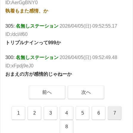
ID:AerGgBNY0
執着もまた感情、か
305:
名無しステーション
2026/04/05(日) 09:52:55.17
ID:/dcl/if60
トリプルナインって999か
300:
名無しステーション
2026/04/05(日) 09:52:49.48
ID:xFpdj9eJ0
おまえの方が感情的じゃねーか
前へ
次へ
1
2
3
4
5
6
7
8