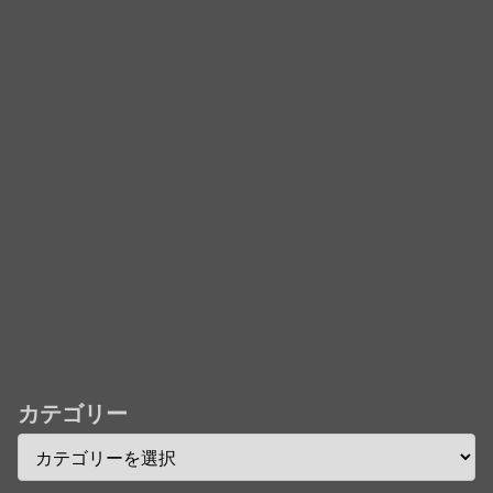
儀」ミュージッククリップ収録。スタジオジブリ作品
で初の「4K UHD」版も発売！！
★【ワートリ】今月新発売!!第27巻まとめ【コメント
欄まとめます】【しばらく固定記事です】
★【ワートリ】今月第241話「遠征選抜試験㊲」第
242話「遠征選抜試験㊳」【コメント欄まとめます】
【しばらく固定記事です】
★【ワートリ】風間隊3人≒忍田単騎くらいのイメー
ジかな
Powered by livedoor 相互RSS
カテゴリー