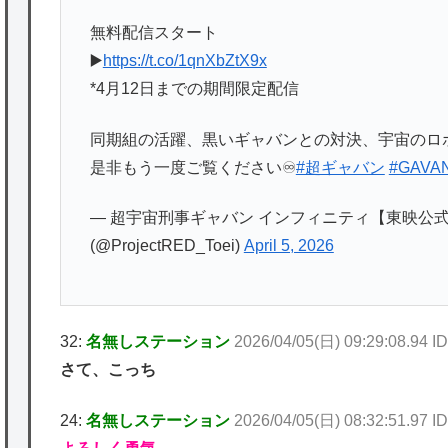
無料配信スタート
▶️
https://t.co/1qnXbZtX9x
*4月12日までの期間限定配信
同期組の活躍、黒いギャバンとの対決、宇宙のロ
是非もう一度ご覧ください♾️
#超ギャバン
#GAVA
— 超宇宙刑事ギャバン インフィニティ【東映公式】／P
(@ProjectRED_Toei)
April 5, 2026
32:
名無しステーション
2026/04/05(日) 09:29:08.94
さて、こっち
24:
名無しステーション
2026/04/05(日) 08:32:51.97 I