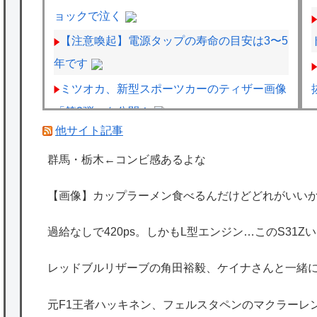
ョックで泣く
【注意喚起】電源タップの寿命の目安は3〜5
年です
ミツオカ、新型スポーツカーのティザー画像
「第3弾」を公開！
他サイト記事
【棋王戦】豊島将之九段が中村太地八段に勝
ち、３回戦進出
群馬・栃木←コンビ感あるよな
レッドブルリザーブの角田裕毅、ケイナさん
【画像】カップラーメン食べるんだけどどれがいいか
と一緒に酒蔵巡りをしている模様
海外「日本は特別！」日本の地震支援を申し
過給なしで420ps。しかもL型エンジン…このS31
出たあの親日経営者に海外が大騒ぎ
レッドブルリザーブの角田裕毅、ケイナさんと一緒
海外「勘弁して！」米国人が最も恐れる日本
の為替介入再びで海外が大騒ぎ
元F1王者ハッキネン、フェルスタペンのマクラーレ