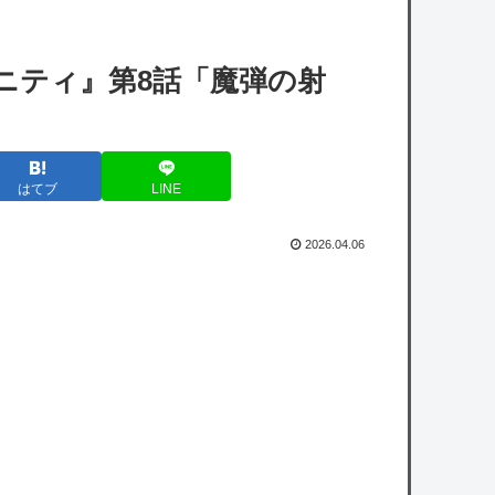
【悲報】X民「みいちゃんを規制するならウ
シジマくんはどうなの？」→論破されてしま
ニティ』第8話「魔弾の射
うｗｗｗｗｗ
【速報】「キングダム」の河了貂、覚醒。絶
望の戦場でとんでもない策を思いつくｗｗｗ
はてブ
LINE
ｗ
【画像】漫画読んでて「生々しいな･･･」と
2026.04.06
思った描写ｗｗｗｗ
【衝撃】陸上自衛隊の22歳陸士長、空き家で
『とんでもない事』をしてしまう！！！！！
【悲報】ゆうちゃみの暴露で浮き彫りになる
『恋愛リアリティー番組』の裏側がヤバ
イ・・・・・