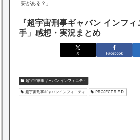
要がある？」
韓国人「実は日本経済を支えて生かしている
のは韓国人である理由がこちら…」→「日本
『超宇宙刑事ギャバン インフィ
も感謝してるらしい…（ﾌﾞﾙﾌﾞﾙ」＝韓国の反
手」感想・実況まとめ
応
海外「日本よ、お前がナンバーワンだ」 熊
X
Facebook
本地震直後の日本の対応のスピードに世界が
衝撃
★【ワートリ】細かい情報まで含めて構成さ
超宇宙刑事ギャバン インフィニティ
れたキャラの掛け合いだからなぁ（約100人）
超宇宙刑事ギャバンインフィニティ
PROJECT R.E.D.
★【ワートリ】基本的に最上さんも迅に後事
を託すつもりで黒トリガー化したんじゃねえ
かな。
★【ワートリ】対ボーダーに特化とは言うけ