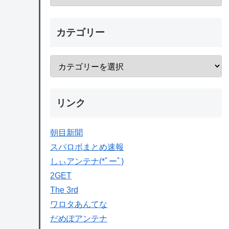
カテゴリー
リンク
朝目新聞
スパロボまとめ速報
しぃアンテナ(*ﾟーﾟ)
2GET
The 3rd
ワロタあんてな
だめぽアンテナ