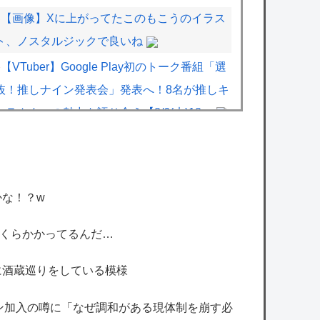
【画像】Xに上がってたこのもこうのイラス
ト、ノスタルジックで良いね
【VTuber】Google Play初のトーク番組「選
抜！推しナイン発表会」発表へ！8名が推しキ
ャラクターの魅力を語り合う【8/6(木)18:...
【雑談】ホロライブ掲示板：ホロ速：
PART2【配信実況可】
【学マス】AIライザに対抗して学マスもAIア
な！？w
イドルを出そう
【デレマス】総選挙のアイドル達の出馬風ポ
Zいくらかかってるんだ…
スターの四字熟語個性が出てるな…
に酒蔵巡りをしている模様
【デレマス×仮面ライダー】仮面ライダーバ
ロンＰ第１話「始まりの巫女」
ン加入の噂に「なぜ調和がある現体制を崩す必