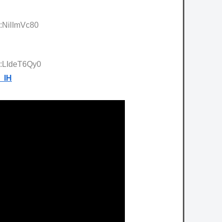
D:NilImVc80
D:LIdeT6Qy0
_IH