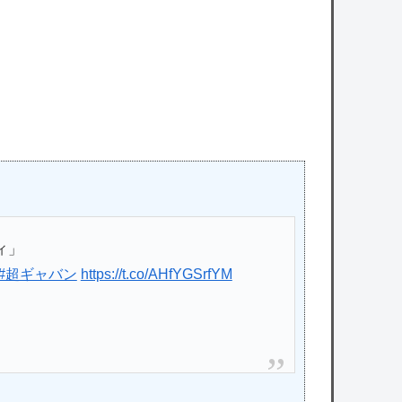
【悲報】ゆうちゃみの暴露で浮き彫りになる
『恋愛リアリティー番組』の裏側がヤバ
イ・・・・・
owered by livedoor 相互RSS
ィ」
#超ギャバン
https://t.co/AHfYGSrfYM