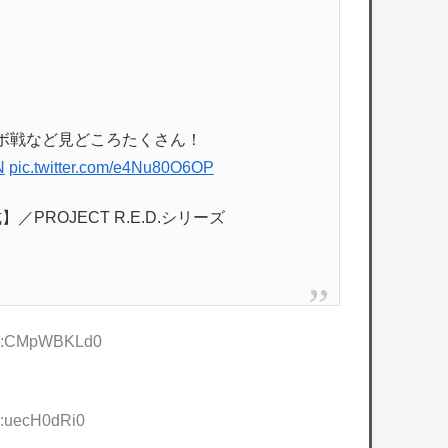
ボ戦など見どころたくさん！
N
pic.twitter.com/e4Nu80O6OP
ROJECT R.E.D.シリーズ
 ID:CMpWBKLd0
D:uecH0dRi0