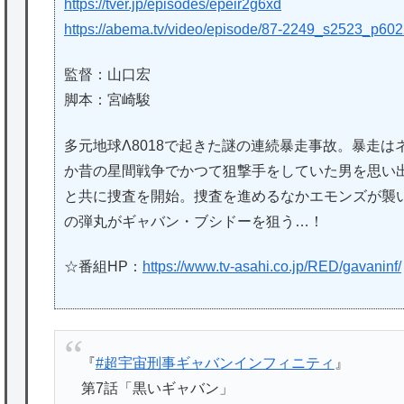
https://tver.jp/episodes/epeir2g6xd
https://abema.tv/video/episode/87-2249_s2523_p60
監督：山口宏
脚本：宮崎駿
多元地球Λ8018で起きた謎の連続暴走事故。暴走
か昔の星間戦争でかつて狙撃手をしていた男を思い
と共に捜査を開始。捜査を進めるなかエモンズが襲
の弾丸がギャバン・ブシドーを狙う…！
☆番組HP：
https://www.tv-asahi.co.jp/RED/gavaninf/
『
#超宇宙刑事ギャバンインフィニティ
』
第7話「黒いギャバン」