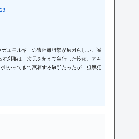
223
はネガエモルギーの遠距離狙撃が原因らしい。遥
出す刹那は、次元を超えて急行した怜慈、アギ
い掛かってきて蒸着する刹那だったが、狙撃犯