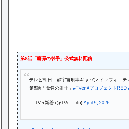
ど
★【ワートリ】2周目も全員でやる隊と分担
でやる隊はそれぞれどの位いるんだろうか特
別課題消化時は別として
P
Powered by livedoor 相互RSS
第8話「魔弾の射手」公式無料配信
テレビ朝日「超宇宙刑事ギャバン インフィニテ
第8話「魔弾の射手」
#TVer
#プロジェクトRED
— TVer新着 (@TVer_info)
April 5, 2026