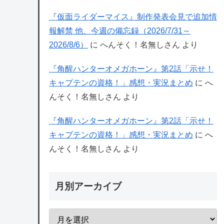
『仮面ライダーマイス』制作発表会見で追加情
報解禁 他、今週の備忘録（2026/7/31～
2026/8/6）
に
へんそく！名無しさん
より
『角醒ハンターオメガホーン』第2話「示せ！
キャプテンの資格！」感想・実況まとめ
に
へ
んそく！名無しさん
より
『角醒ハンターオメガホーン』第2話「示せ！
キャプテンの資格！」感想・実況まとめ
に
へ
んそく！名無しさん
より
月別アーカイブ