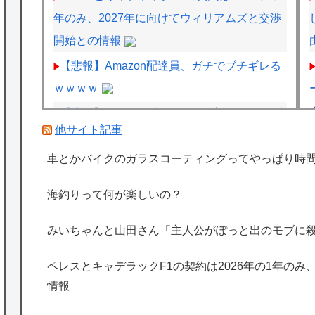
年のみ、2027年に向けてウィリアムズと交渉
開始との情報
【悲報】Amazon配達員、ガチでブチギレる
ｗｗｗｗ
【悲報】女さん、少年ジャンプのグッズ43億
他サイト記事
円分を注文・キャンセルして逮捕されるｗｗ
ｗｗ
車とかバイクのガラスコーティングってやっぱり時
【速報】とある魔術の禁書目録、最新刊でヒ
海釣りって何が楽しいの？
ロイン戦争決着wwwwwwwwwwwww
海外「日本は特別！」日本の地震支援を申し
みいちゃんと山田さん「主人公がぽっと出のモブに
出たあの親日経営者に海外が大騒ぎ
ペレスとキャデラックF1の契約は2026年の1年のみ
海外「勘弁して！」米国人が最も恐れる日本
情報
の為替介入再びで海外が大騒ぎ