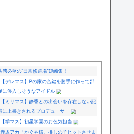
共感必至の“日常修羅場”短編集！
【デレマス】Pの家の合鍵を勝手に作って部
屋に侵入しそうなアイドル
【ミリマス】静香との出会いを存在しない記
憶に上書きされるプロデューサー
【学マス】初星学園のお色気担当
赤坂アカ「かぐや様、推しの子ヒットさせま