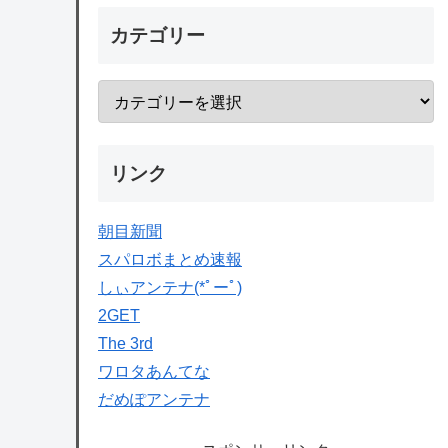
カテゴリー
リンク
朝目新聞
スパロボまとめ速報
しぃアンテナ(*ﾟーﾟ)
2GET
The 3rd
ワロタあんてな
だめぽアンテナ