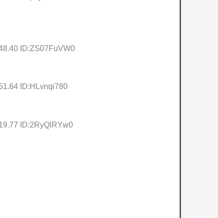
:48.40 ID:ZS07FuVW0
51.64 ID:HLvnqi780
:19.77 ID:2RyQlRYw0