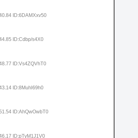
:40.84 ID:6DAMXxv50
44.85 ID:Cdbp/s4X0
:48.77 ID:Vs4ZQVhT0
43.14 ID:8Muhl69h0
:51.54 ID:AhQwOwbT0
:46.17 ID:pTyM1J1V0