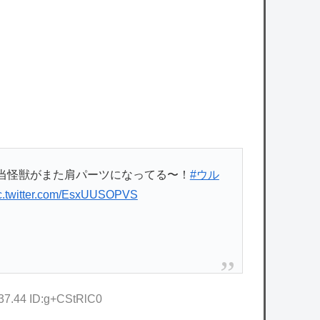
う・・・・
owered by livedoor 相互RSS
当怪獣がまた肩パーツになってる〜！
#ウル
c.twitter.com/EsxUUSOPVS
:37.44 ID:g+CStRlC0