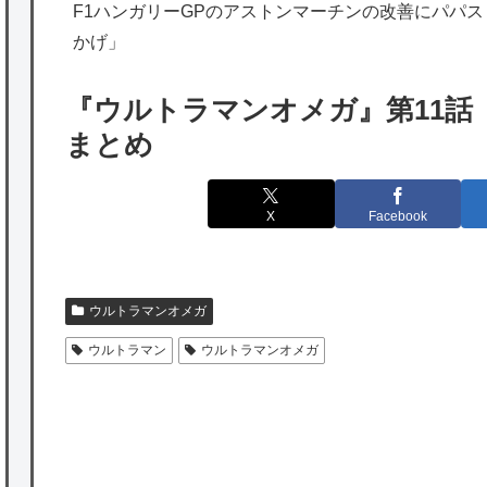
F1ハンガリーGPのアストンマーチンの改善にパパ
韓国人「実は日本経済を支えて生かしている
かげ」
のは韓国人である理由がこちら…」→「日本
も感謝してるらしい…（ﾌﾞﾙﾌﾞﾙ」＝韓国の反
『ウルトラマンオメガ』第11話
応
まとめ
海外「日本よ、お前がナンバーワンだ」 熊
本地震直後の日本の対応のスピードに世界が
X
Facebook
衝撃
★【ワートリ】細かい情報まで含めて構成さ
れたキャラの掛け合いだからなぁ（約100人）
ウルトラマンオメガ
ウルトラマン
ウルトラマンオメガ
★【ワートリ】基本的に最上さんも迅に後事
を託すつもりで黒トリガー化したんじゃねえ
かな。
★【ワートリ】対ボーダーに特化とは言うけ