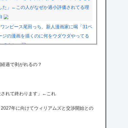
した」←この人がなぜか過小評価されてる理
由
ワンピース尾田っち、新人漫画家に喝「31ペ
ージの漫画を描くのに何をウダウダやってる
んですか」
【画像】漫画家・桂正和、最新のパンツ＆お
尻のイラスト投稿にネット衝撃「この質感の
間経過で剥がれるの？
出し方」「実写かと思いました」
【悲報】防犯カメラにバッチリ映った55歳露
出魔「身に覚えがありません」と容疑を否
殺されて終わります」←これ
認。どう言い訳する気だこれ
、2027年に向けてウィリアムズと交渉開始との
モンハンワイルズさん、スイッチ2版は
DLSS込みで最大1440p動作か