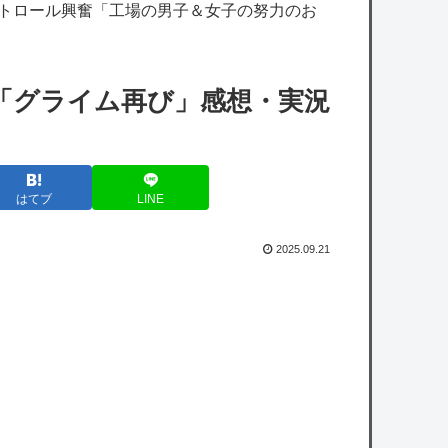
【ホロライブ】※杉田さんはねっ子神です
ストロール興奮「工場の男子＆女子の努力のお
一番手Vのオタクするのって関東在住じゃな
「グライム再び」感想・実況
いと厳しいよな？
【艦これ】授業中に居眠りふぶき 他
【艦これ】ヴァトールはなんて呼べばいいん
はてブ
LINE
だろうね
桜木花道がモテないわけないだろwwwwww
2025.09.21
【衝撃】藤原紀香＆ののかちゃん、異色のコ
ンビで「まんが日本昔ばなし」を舞台化して
しまう
【画像】小学生アイドル「りりぴ」の激痩せ
ダンス動画にファンが『絶句』してしま