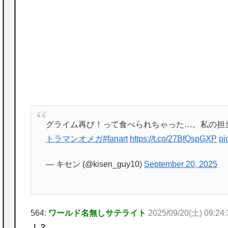
ど
★【ワートリ】2周目も全員でやる隊と分担
P
でやる隊はそれぞれどの位いるんだろうか特
別課題消化時は別として
Powered by livedoor 相互RSS
グライム再び！って食べられちゃった…。私の担
トラマンオメガ
#fanart
https://t.co/27BfQspGXP
pi
— キセン (@kisen_guy10)
September 20, 2025
564:
ワールド名無しサテライト
2025/09/20(土) 09:24
！？