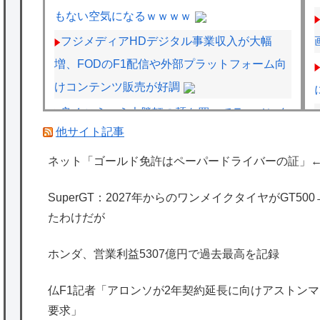
もない空気になるｗｗｗｗ
フジメディアHDデジタル事業収入が大幅
増、FODのF1配信や外部プラットフォーム向
けコンテンツ販売が好調
良くこういう大勝軒の麺を買ってラーメンタ
他サイト記事
レとオイスターソース入れて油そば作ってい
る
ネット「ゴールド免許はペーパードライバーの証」
仏F1記者「アロンソが2年契約延長に向けア
SuperGT：2027年からのワンメイクタイヤがGT5
ストンマーチンに年間4000万ユーロ（約72.8
たわけだが
億円）を要求」
海釣りって何が楽しいの？
ホンダ、営業利益5307億円で過去最高を記録
海外「日本は特別！」日本の地震支援を申し
仏F1記者「アロンソが2年契約延長に向けアストンマー
出たあの親日経営者に海外が大騒ぎ
要求」