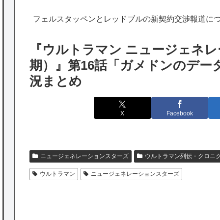
海外「勘弁して！」米国人が最も恐れる日本
フェルスタッペンとレッドブルの新契約交渉報道に
の為替介入再びで海外が大騒ぎ
韓国人「実は日本経済を支えて生かしている
『ウルトラマン ニュージェネレ
のは韓国人である理由がこちら…」→「日本
期）』第16話「ガメドンのデー
も感謝してるらしい…（ﾌﾞﾙﾌﾞﾙ」＝韓国の反
況まとめ
応
海外「日本よ、お前がナンバーワンだ」 熊
X
Facebook
本地震直後の日本の対応のスピードに世界が
衝撃
★【ワートリ】細かい情報まで含めて構成さ
ニュージェネレーションスターズ
ウルトラマン列伝・クロニ
れたキャラの掛け合いだからなぁ（約100人）
ウルトラマン
ニュージェネレーションスターズ
★【ワートリ】基本的に最上さんも迅に後事
を託すつもりで黒トリガー化したんじゃねえ