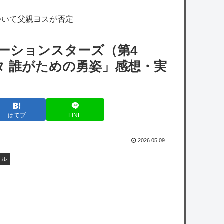
よに見える
ついて父親ヨスが否定
たいじとすももが一緒のチームとか、老人会
RUSTのパワーバランス大丈夫か？
ーションスターズ（第4
【艦これ】差し入れゴトさん 他
タ 誰がための勇姿」感想・実
【艦これ】今回のかわいい大賞は決まった
【艦これ】ムラクモウサギ 他
はてブ
LINE
【悲報】高市総理、避難所の挨拶に10秒もい
なかったと被災者から暴露されるｗｗｗｗｗ
2026.05.09
クル
【議論】永住権の条件「日本人世帯の平均年
収以上」←これ日本人の半分もクリアできな
いだろ