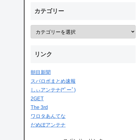
カテゴリー
リンク
朝目新聞
スパロボまとめ速報
しぃアンテナ(*ﾟーﾟ)
2GET
The 3rd
ワロタあんてな
だめぽアンテナ