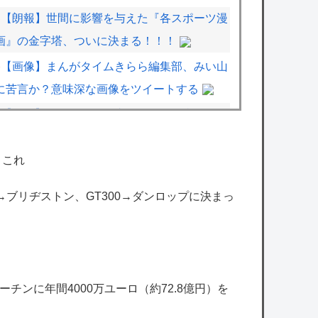
【朗報】世間に影響を与えた『各スポーツ漫
画』の金字塔、ついに決まる！！！
【画像】まんがタイムきらら編集部、みい山
に苦言か？意味深な画像をツイートする
【画像】ワンピース作者が描いた担当編集の
似顔絵、とんでもないことが書かれるｗｗｗ
ｗ
←これ
【画像】VIVANTキャストのギャラリスト流
00→ブリヂストン、GT300→ダンロップに決まっ
出ｗｗｗｗｗｗｗｗｗ
【にじさんじ】やしきず、スプラトゥーンレ
イダース本編そっちのけで極悪ミニゲームを
極めようとする
チンに年間4000万ユーロ（約72.8億円）を
【ホロライブ】これはこれでちょっと裏来い