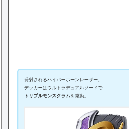
P
かな。
★【ワートリ】対ボーダーに特化とは言うけ
ど
★【ワートリ】2周目も全員でやる隊と分担
でやる隊はそれぞれどの位いるんだろうか特
別課題消化時は別として
Powered by livedoor 相互RSS
発射されるハイパーホーンレーザー。
デッカーはウルトラデュアルソードで
トリプルモンスクラム
を発動。