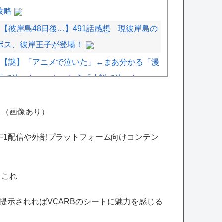
攻略
【彼岸島48日後…】491話感想 現彼岸島の
ボス、彼岸王子が登場！
【謎】「アニメで泣いた」←まあ分かる「漫
画で泣いた」←お、おう「小説で泣いた」←
は？
ラブコメ漫画で応援してたヒロインが負けた
る（画像あり）
時の悲しさは異常ｗｗｗｗ
のF1配信や外部プラットフォーム向けコンテン
【画像】松屋さん、とうとう食器の返却のみ
ならず『仕分け』まで客にさせ始めてしまう
ｗｗｗ
←これ
【ホロライブ】※杉田さんはねっ子神です
格を提示されればVCARBのシートに魅力を感じる