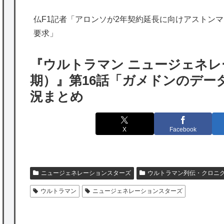
出たあの親日経営者に海外が大騒ぎ
仏F1記者「アロンソが2年契約延長に向けアストンマー
海外「勘弁して！」米国人が最も恐れる日本
要求」
の為替介入再びで海外が大騒ぎ
韓国人「実は日本経済を支えて生かしている
『ウルトラマン ニュージェネレ
のは韓国人である理由がこちら…」→「日本
期）』第16話「ガメドンのデー
も感謝してるらしい…（ﾌﾞﾙﾌﾞﾙ」＝韓国の反
況まとめ
応
海外「日本よ、お前がナンバーワンだ」 熊
X
Facebook
本地震直後の日本の対応のスピードに世界が
衝撃
★【ワートリ】細かい情報まで含めて構成さ
ニュージェネレーションスターズ
ウルトラマン列伝・クロニ
れたキャラの掛け合いだからなぁ（約100人）
ウルトラマン
ニュージェネレーションスターズ
★【ワートリ】基本的に最上さんも迅に後事