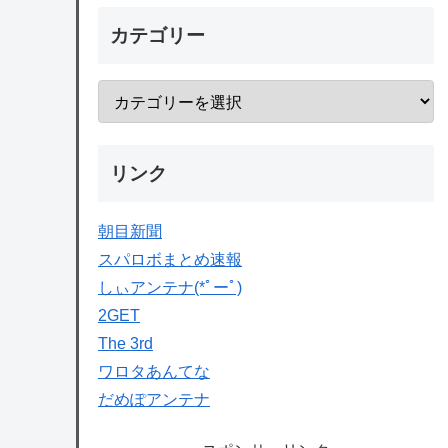
カテゴリー
リンク
朝目新聞
スパロボまとめ速報
しぃアンテナ(*ﾟーﾟ)
2GET
The 3rd
ワロタあんてな
だめぽアンテナ