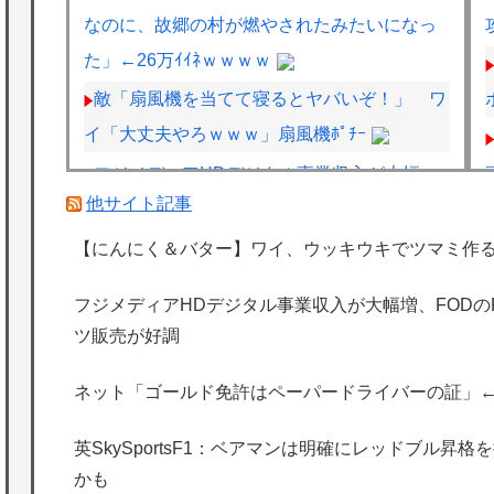
なのに、故郷の村が燃やされたみたいになっ
た」←26万ｲｲﾈｗｗｗｗ
敵「扇風機を当てて寝るとヤバいぞ！」 ワ
イ「大丈夫やろｗｗｗ」扇風機ﾎﾟﾁｰ
フジメディアHDデジタル事業収入が大幅
他サイト記事
増、FODのF1配信や外部プラットフォーム向
けコンテンツ販売が好調
【にんにく＆バター】ワイ、ウッキウキでツマミ作
SuperGT：2027年からのワンメイクタイヤ
フジメディアHDデジタル事業収入が大幅増、FOD
がGT500→ブリヂストン、GT300→ダンロッ
ツ販売が好調
プに決まったわけだが
ホンダ、営業利益5307億円で過去最高を記
ネット「ゴールド免許はペーパードライバーの証」
録
英SkySportsF1：ベアマンは明確にレッドブル昇
海外「日本は特別！」日本の地震支援を申し
かも