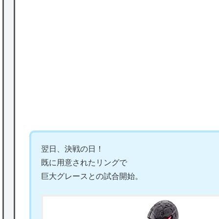
を託すつもりで黒トリガー化したんじゃねえ
かな。
★【ワートリ】対ボーダーに特化とは言うけ
P
ど
★【ワートリ】2周目も全員でやる隊と分担
でやる隊はそれぞれどの位いるんだろうか特
別課題消化時は別として
Powered by livedoor 相互RSS
翌日、決戦の日！
既に用意されたリングで
巨大グレースとの試合開始。