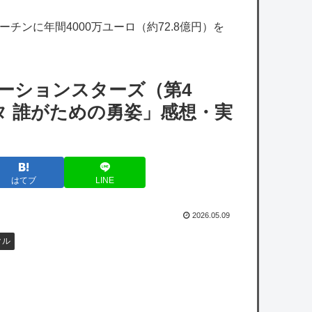
一番手Vグループはもっと母性を感じるお姉
チンに年間4000万ユーロ（約72.8億円）を
さんキャラをデビューさせるべきだ！
【にじさんじ】老舗食器ブランド「ノリタ
ケ」とのコラボカップ&ソーサーの予約受付を
ーションスターズ（第4
開始！『普通に来客に出せそうでええやん』
タ 誰がための勇姿」感想・実
【艦これ】E5クリアした人に聞きたいんだ
けど基地航空の熟練度どうしてた？
はてブ
LINE
【艦これ】差し入れゴトさん 他
【艦これ】ムラクモウサギ 他
2026.05.09
カープ11度目の『3連勝チャレンジ』は完封
クル
負け。森7回3失点。泰ファビ菊池マルチも全
て単打で無得点【広島0-4巨人/試合結果】
オコエ瑠偉、メキシコに渡って2球団を即ク