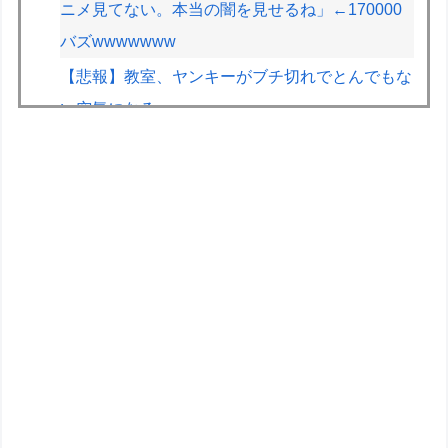
ニメ見てない。本当の闇を見せるね」←170000
バズwwwwwww
【悲報】教室、ヤンキーがブチ切れでとんでもな
い空気になるｗｗｗｗ
【画像】ホロライブのあの人、なんか個人情報を
色々映してしまうｗｗｗｗｗｗ
仏F1記者「アロンソが2年契約延長に向けアスト
ンマーチンに年間4000万ユーロ（約72.8億円）
を要求」
グラボそんなにすぐ壊れる？
F1ハンガリーGPのアストンマーチンの改善にパ
パストロール興奮「工場の男子＆女子の努力のお
かげ」
「メガミデバイス 皇巫（オウブ） ツクヨミ レガ