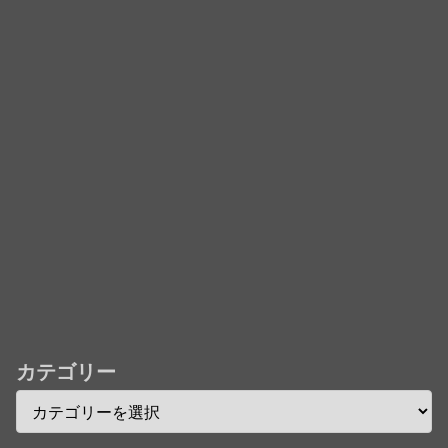
戦場医療訓練を実施！
「君たちはどう生きるか」Blu-ray予約受付開始！ア
フレコ台本や絵コンテ、米津玄師による主題歌「地球
儀」ミュージッククリップ収録。スタジオジブリ作品
で初の「4K UHD」版も発売！！
★【ワートリ】今月新発売!!第27巻まとめ【コメント
欄まとめます】【しばらく固定記事です】
★【ワートリ】今月第241話「遠征選抜試験㊲」第
242話「遠征選抜試験㊳」【コメント欄まとめます】
【しばらく固定記事です】
★【ワートリ】風間隊3人≒忍田単騎くらいのイメー
カテゴリー
ジかな
Powered by livedoor 相互RSS