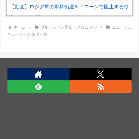
【動画】ロシア軍の燃料輸送をドローンで阻止するウ
クライナ。
ホーム
ウルトラマン列伝・クロニクル
ニュージェ
【動画】パキスタンの山の麓で撮影された鉄砲水が地
ネレーションスターズ
獄すぎる。
【宮崎】マジ勘弁してほしい。久しぶりに恐ろしい子
供ミサイルを見た。
【動画】仲間に花火を水平撃ちしようとして障害を負
ったかもしれない事故。
米軍、長射程精密ミサイルほぼ使い切る…「危険な水
準まで減少」と軍高官が警告！
米軍、長射程精密ミサイルほぼ使い切る…「危険な水
準まで減少」と軍高官が警告！
ポーランド軍、衛生部隊と民間医療従事者が参加した