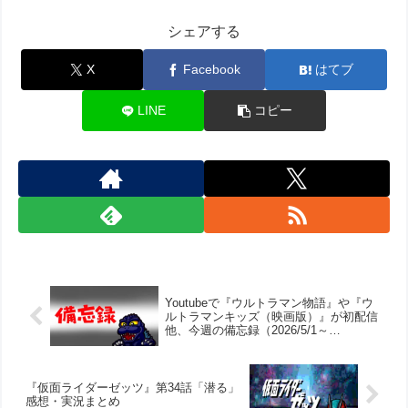
シェアする
X
Facebook
はてブ
LINE
コピー
Youtubeで『ウルトラマン物語』や『ウ
ルトラマンキッズ（映画版）』が初配信
他、今週の備忘録（2026/5/1～
2026/5/7）
『仮面ライダーゼッツ』第34話「潜る」
感想・実況まとめ