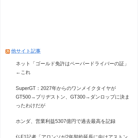
リア」コトブキヤデビュー…
オタクと終活って死ぬほど相性悪いと思う
【マクロスF】「VF-25F トルネード メサイア (大
気圏内仕様)」プラモデル 試作画像追加【明日発
売】
他サイト記事
Powered by livedoor 相互RSS
ネット「ゴールド免許はペーパードライバーの証」
←これ
SuperGT：2027年からのワンメイクタイヤが
GT500→ブリヂストン、GT300→ダンロップに決ま
ったわけだが
ホンダ、営業利益5307億円で過去最高を記録
仏F1記者「アロンソが2年契約延長に向けアストン