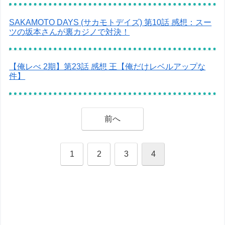
SAKAMOTO DAYS (サカモトデイズ) 第10話 感想：スー
ツの坂本さんが裏カジノで対決！
【俺レべ 2期】第23話 感想 王【俺だけレベルアップな
件】
前へ
1
2
3
4