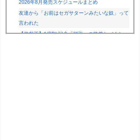
2026年8月発売スケジュールまとめ
友達から「お前はセガサターンみたいな奴」って
言われた
【遊戯王】1億DL記念「福引」の格差ヤバくな
い！？
【デレマス】Pの家の合鍵を勝手に作って部屋に
侵入しそうなアイドル
【画像】かつて天下を獲っていたYouTuberの現
在ｗｗｗｗ
【速報】とある魔術の禁書目録、最新刊でヒロイ
ン戦争決着wwwwwwwwwwwww
【画像】早朝カビキラーばらまきおばさん、結構
ばらまくｗｗｗｗ
道の駅に野菜や果物出荷してるんやけど「こうい