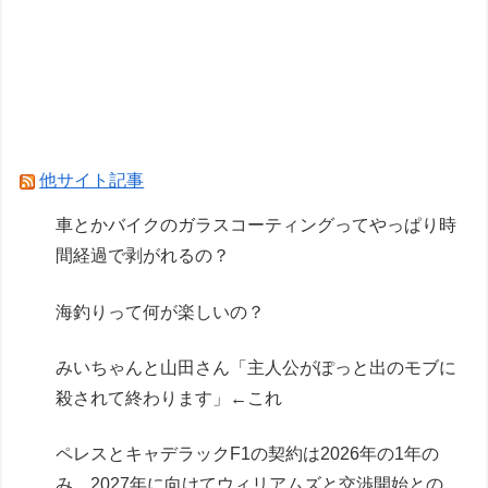
うの欲しい」とかある？
車のエアコンは外気取入派？それとも内気循環
派？
車とかバイクのガラスコーティングってやっぱり
時間経過で剥がれるの？
他サイト記事
Powered by livedoor 相互RSS
車とかバイクのガラスコーティングってやっぱり時
間経過で剥がれるの？
海釣りって何が楽しいの？
みいちゃんと山田さん「主人公がぽっと出のモブに
殺されて終わります」←これ
ペレスとキャデラックF1の契約は2026年の1年の
み、2027年に向けてウィリアムズと交渉開始との