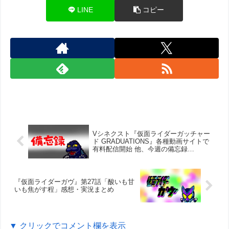
LINE
コピー
Vシネクスト『仮面ライダーガッチャー
ド GRADUATIONS』各種動画サイトで
有料配信開始 他、今週の備忘録
（2025/3/14～2025/3/20）
『仮面ライダーガヴ』第27話「酸いも甘
いも焦がす程」感想・実況まとめ
▼ クリックでコメント欄を表示