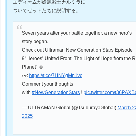
エディオムが妖麗戦士カルミラに
ついてゼットたちに説明する。
Seven years after your battle together, a new hero’s
story began.
Check out Ultraman New Generation Stars Episode
9″Heroes’ United Front: The Light of Hope from the 
Planet” ☺️
👀:
https://t.co/7HNYgMn1vc
Comment your thoughts
with
#NewGenerationStars
!
pic.twitter.com/t36PAX
— ULTRAMAN Global (@TsuburayaGlobal)
March 2
2025