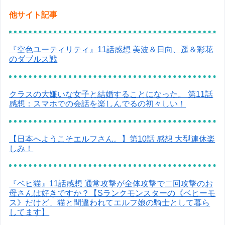
他サイト記事
『空色ユーティリティ』11話感想 美波＆日向、遥＆彩花
のダブルス戦
クラスの大嫌いな女子と結婚することになった。 第11話
感想：スマホでの会話を楽しんでるの初々しい！
【日本へようこそエルフさん。】第10話 感想 大型連休楽
しみ！
『ベヒ猫』11話感想 通常攻撃が全体攻撃で二回攻撃のお
母さんは好きですか？【Sランクモンスターの《ベヒーモ
ス》だけど、猫と間違われてエルフ娘の騎士として暮ら
してます】