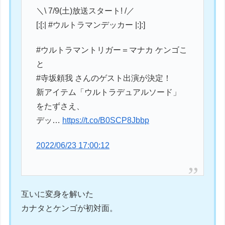
＼\ 7/9(土)放送スタート! /／
[:[:| #ウルトラマンデッカー |:]:]
#ウルトラマントリガー＝マナカ ケンゴこ
と
#寺坂頼我 さんのゲスト出演が決定！
新アイテム「ウルトラデュアルソード」
をたずさえ、
デッ…
https://t.co/B0SCP8Jbbp
2022/06/23 17:00:12
互いに変身を解いた
カナタとケンゴが初対面。