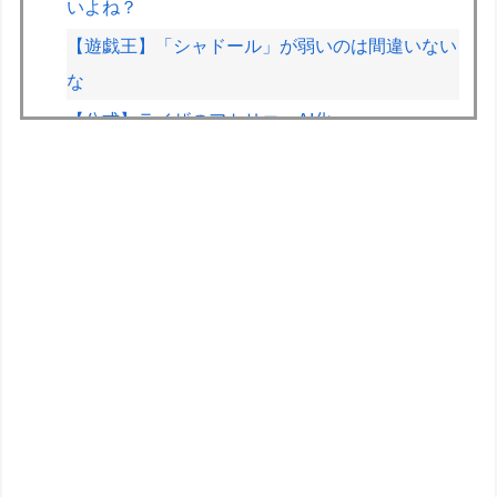
いよね？
【遊戯王】「シャドール」が弱いのは間違いない
な
【公式】ライザのアトリエ、AI化ｗｗｗ
両津勘吉(2026)「こち亀の初版本おじいちゃんが
持ってるかもしれないよ！内容は変わらないから
ね！」
【画像】JKの間で流行ってるこのゲームの正式
名称、誰も知らないｗｗｗｗ
【悲報】印刷会社とトラブルになった絵師、内容
をXに投稿→物議を醸すｗｗｗｗ
【画像】絵師「印刷会社にゴミみたい印刷された
から晒すわ」→お前がクレーマーだと大炎上
フジメディアHDデジタル事業収入が大幅増、