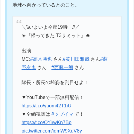
地球へ向かっているとのこと。
＼\\いよいよ今夜19時！//／
☀️『帰ってきた T3サミット』🔥
出演
MC:
#高木勝也
さん
#黄川田雅哉
さん
#蕨
野友也
さん
#西興一朗
さん
隊長・所長の雄姿を刮目せよ！
▼YouTubeで一部無料配信！
https://t.co/yuom42T1iU
▼全編視聴は
#ツブイマ
で！
https://t.co/OYirwKn7Bp
pic.twitter.com/iqmW9XuV8y