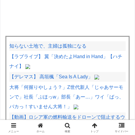
知らない土地で、主婦は孤独になる
【ラブライブ】 翼「決めたよHand in Hand」【ハチ
ナイ】
【デレマス】 高垣楓「Sea Is A Lady」
大将「何握りやしょう？」Z世代新人「じゃあサーモ
ンで」社長「ぶほっw」部長「あー…」ワイ「ばっ、
バカっ！すいません大将！」
【動画】ロシア軍の燃料輸送をドローンで阻止するウ
クライナ。
メニュー
ホーム
検索
トップ
サイドバー