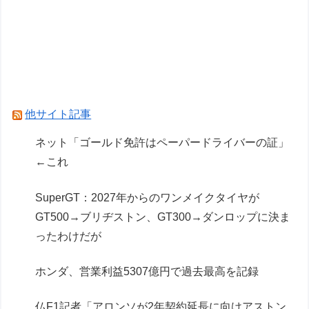
FODのF1配信や外部プラットフォーム向けコン
テンツ販売が好調
【王座戦】広瀬章人九段が藤井聡太六冠に勝ち、
挑戦者に
仏F1記者「アロンソが2年契約延長に向けアスト
他サイト記事
ンマーチンに年間4000万ユーロ（約72.8億円）
ネット「ゴールド免許はペーパードライバーの証」
を要求」
←これ
Powered by livedoor 相互RSS
SuperGT：2027年からのワンメイクタイヤが
GT500→ブリヂストン、GT300→ダンロップに決ま
ったわけだが
ホンダ、営業利益5307億円で過去最高を記録
仏F1記者「アロンソが2年契約延長に向けアストン