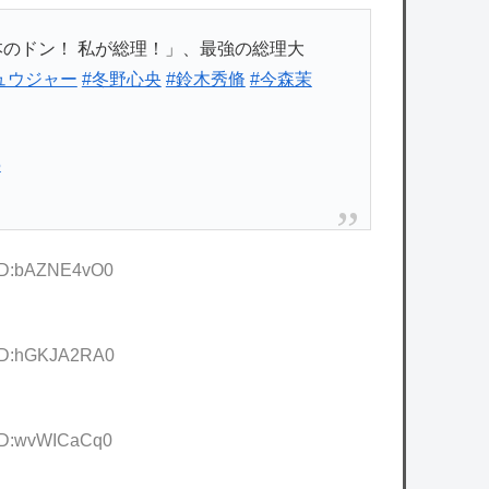
のドン！ 私が総理！」、最強の総理大
ュウジャー
#冬野心央
#鈴木秀脩
#今森茉
5
 ID:bAZNE4vO0
 ID:hGKJA2RA0
 ID:wvWICaCq0