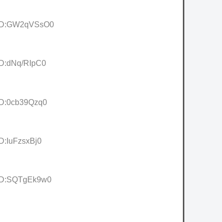
4 ID:GW2qVSsO0
ID:dNq/RIpC0
 ID:0cb39Qzq0
ID:IuFzsxBj0
 ID:SQTgEk9w0