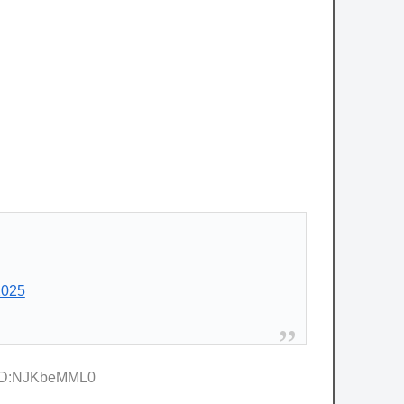
owered by livedoor 相互RSS
2025
 ID:NJKbeMML0