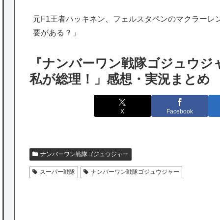
いないらしい
元F1王者ハッキネン、フェルスタペンのマクラーレ
海外「日本は特別！」日本の地震支援を申し
要がある？」
出たあの親日経営者に海外が大騒ぎ
海外「勘弁して！」米国人が最も恐れる日本
『ナンバーワン戦隊ゴジュウジ
の為替介入再びで海外が大騒ぎ
私が総理！」感想・実況まとめ
韓国人「実は日本経済を支えて生かしている
のは韓国人である理由がこちら…」→「日本
X
Facebook
も感謝してるらしい…（ﾌﾞﾙﾌﾞﾙ」＝韓国の反
応
2
海外「日本よ、お前がナンバーワンだ」 熊
ナンバーワン戦隊ゴジュウジャー
本地震直後の日本の対応のスピードに世界が
スーパー戦隊
ナンバーワン戦隊ゴジュウジャー
衝撃
★【ワートリ】細かい情報まで含めて構成さ
れたキャラの掛け合いだからなぁ（約100人）