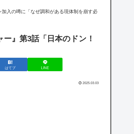
ージの漫画を描くのに何をウダウダやってる
ン加入の噂に「なぜ調和がある現体制を崩す必
んですか」
ラブコメ漫画で応援してたヒロインが負けた
時の悲しさは異常ｗｗｗｗ
ャー』第3話「日本のドン！
「少年ジャンプ」が最も売れた1995年新年
3・4合併号に載ってる作品がこちらｗｗｗｗ
はてブ
LINE
中日・金丸夢斗 2勝6敗 防2.61→5勝8敗 防
.50
2025.03.03
【衝撃】きゃりーぱみゅぱみゅ、うっかり本
名を告白してしまう！！！！！
【物議】参政党・神谷氏「食料品の減税は愚
策」←じゃあ他にどんな経済対策があるんだ
よ？