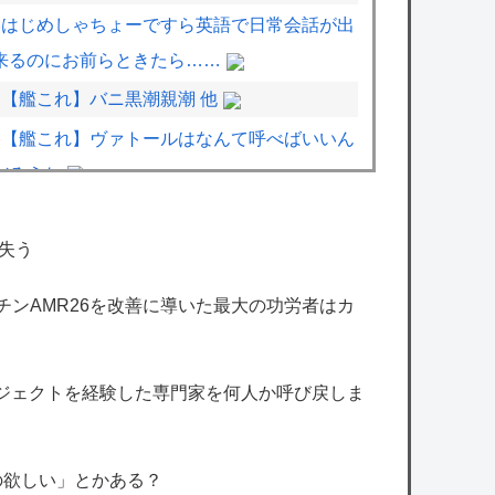
はじめしゃちょーですら英語で日常会話が出
来るのにお前らときたら……
【艦これ】バニ黒潮親潮 他
【艦これ】ヴァトールはなんて呼べばいいん
だろうね
【艦これ】オオヤマトウサギ 他
失う
【デレマス】和久井留美「夢を作って、いつ
か遊んで」
マーチンAMR26を改善に導いた最大の功労者はカ
【ミリマス】苦しんでいる春香さん見ると昔
みたいですごい嬉しい
ロジェクトを経験した専門家を何人か呼び戻しま
【シャニソン】果穂の胸がこんなにナーフさ
れて可哀想に…
ワンピース尾田っち、新人漫画家に喝「31ペ
の欲しい」とかある？