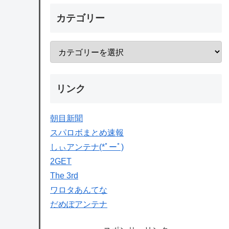
カテゴリー
リンク
朝目新聞
スパロボまとめ速報
しぃアンテナ(*ﾟーﾟ)
2GET
The 3rd
ワロタあんてな
だめぽアンテナ