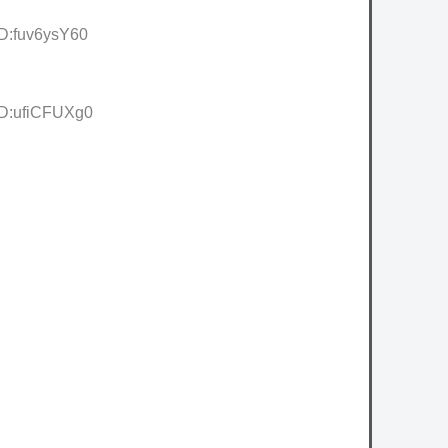
ID:fuv6ysY60
ID:ufiCFUXg0