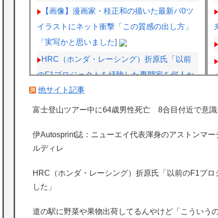
【画像】漫画家・桂正和の描いた最新パ0ツ
イラストにネット衝撃「この質感の出し方」
「実写かと思いました]
HRC（ホンダ・レーシング）折原氏「以前
のF1プロジェクトを経験した専門家を何人か
他サイト記事
呼び戻しました」
【群雄割拠】最強に美味いハンバーガー、遂
富士登山ツアー中に64歳男性死亡 8合目付近で意識
に決定
伊Autosprint誌：ニューエイ代表渾身のアストン
元F1王者ハッキネン、フェルスタペンのマ
ルディレ
クラーレン加入の噂に「なぜ調和がある現体
制を崩す必要がある？」
HRC（ホンダ・レーシング）折原氏「以前のF1プ
した」
メルセデスのラッセルは2026F1マシンに対
し雑音をきり離し本質的な部分に集中できて
道の駅に野菜や果物出荷してるんやけど「こういう