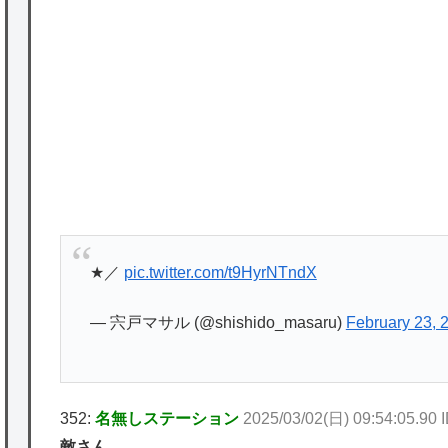
P
★【ワートリ】基本的に最上さんも迅に後事
を託すつもりで黒トリガー化したんじゃねえ
かな。
★【ワートリ】対ボーダーに特化とは言うけ
ど
★【ワートリ】2周目も全員でやる隊と分担
でやる隊はそれぞれどの位いるんだろうか特
★／
pic.twitter.com/t9HyrNTndX
別課題消化時は別として
— 宍戸マサル (@shishido_masaru)
February 23, 
Powered by livedoor 相互RSS
352:
名無しステーション
2025/03/02(日) 09:54:05.90
敵さん…