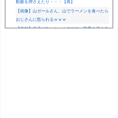
動脈を押さえたり・・・【再】
【画像】山ガールさん、山でラーメンを食べたら
おじさんに怒られるｗｗｗ
【悲報】息子がみいちゃんのママ、限界を迎える
「もう無理。普通の家庭を築きたい。普通の子育
てをしたい。」
【画像】電車の『ドア横キープマン』、炎上
wwwwwwww
【悲報】漫画『ナナとカオル』作者、大腸がんス
テージ4
パラノマサイトっていうゲームを2作連続クリア
した
【遊戯王】新規「宿命の決闘」王国編のカードめ
っちゃ出すじゃん