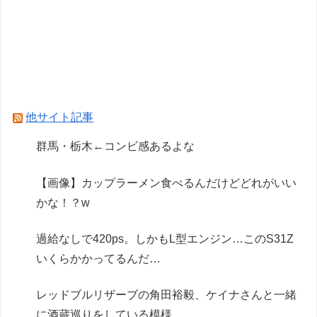
【rurudo氏イラスト】グッスマ「るるどらいお
ん/ぱすてるおにくVer.」美少女フィギュア【本日
発売】
【ガンダム閃光のハサウェイ】GGG「ギギ・ア
ンダルシア 水着Ver.」フィギュア【出荷日更新・
他サイト記事
8月25日頃発売】
群馬・栃木←コンビ感あるよな
【フレームアームズ・ガール】「ドゥルガー
【画像】カップラーメン食べるんだけどどれがいい
I〈Bunny Style〉」デ・・・デカイ
かな！？w
Powered by livedoor 相互RSS
過給なしで420ps。しかもL型エンジン…このS31Z
いくらかかってるんだ…
レッドブルリザーブの角田裕毅、ケイナさんと一緒
に酒蔵巡りをしている模様