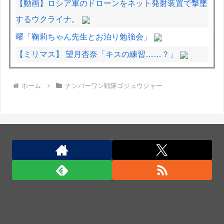
【動画】ロシア軍のドローンをネット発射装置で撃墜
するウクライナ。
曜「鞠莉ちゃん先生とお泊り勉強会」
【ミリマス】 望月杏奈「キスの練習……？」
面接官「前の職場を辞めた理由は何ですか？」僕「は
ホーム
ナンバーワン戦隊ゴジュウジャー
い、えっと、上司のパワハラと飲み会の多さにメンタ
ルがやられて...給料も低く...」
白黒のコマになぜ色が見えるのか 200年の謎をAIが解
明！
国産初、遠隔監視型の自動運転トラクター…クボタが
来春に発売！
国産初、遠隔監視型の自動運転トラクター…クボタが
来春に発売！
国産初、遠隔監視型の自動運転トラクター…クボタが