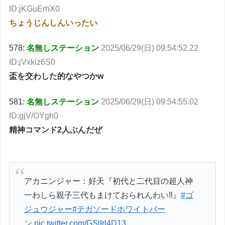
ID:jKGuErhX0
ちょうじんしんいったい
578:
名無しステーション
2025/06/29(日) 09:54:52.22
ID:jVxkiz6S0
盃を交わした的なやつかw
581:
名無しステーション
2025/06/29(日) 09:54:55.02
ID:gjV/OYgh0
精神コマンド2人ぶんだぜ
アカニンジャー：好天『初代と二代目の超人神
一️️わしら親子三代もまけておられんわい‼️』
#ゴ
ジュウジャー
#テガソードホワイトバー
ン
pic.twitter.com/GSlIrl4D13