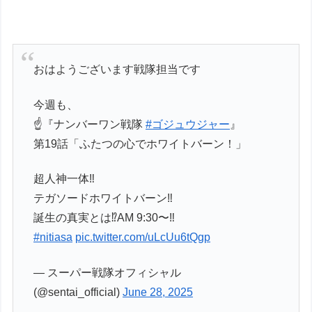
おはようございます戦隊担当です
今週も、
☝️『ナンバーワン戦隊
#ゴジュウジャー
』
第19話「ふたつの心でホワイトバーン！」
超人神一体‼️
テガソードホワイトバーン‼️
誕生の真実とは⁉️AM 9:30〜‼️
#nitiasa
pic.twitter.com/uLcUu6tQgp
— スーパー戦隊オフィシャル
(@sentai_official)
June 28, 2025