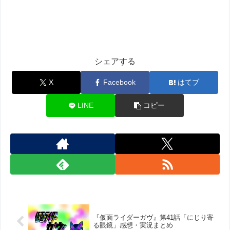
シェアする
X
Facebook
はてブ
LINE
コピー
『仮面ライダーガヴ』第41話「にじり寄
る眼鏡」感想・実況まとめ