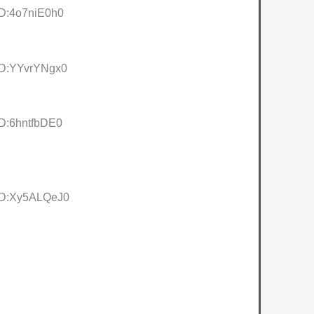
ID:4o7niE0h0
 ID:YYvrYNgx0
ID:6hntfbDE0
 ID:Xy5ALQeJ0