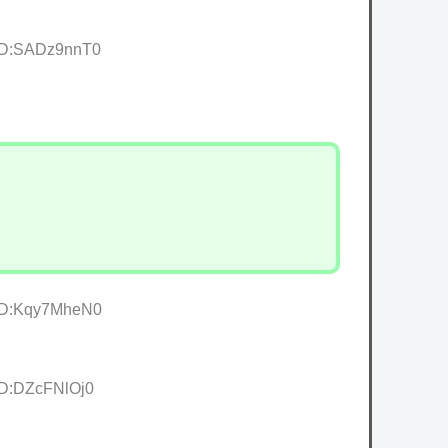
 ID:SADz9nnT0
 ID:Kqy7MheN0
ID:DZcFNlOj0