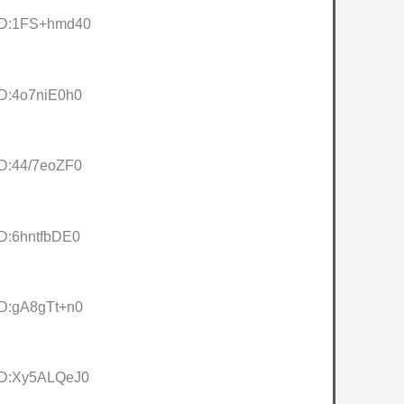
 ID:1FS+hmd40
ID:4o7niE0h0
ID:44/7eoZF0
ID:6hntfbDE0
ID:gA8gTt+n0
 ID:Xy5ALQeJ0