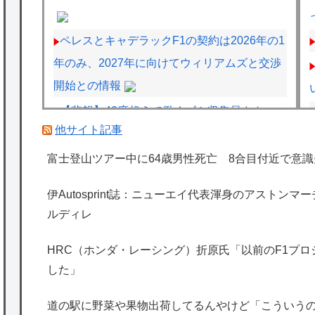
ペレスとキャデラックF1の契約は2026年の1
年のみ、2027年に向けてウィリアムズと交渉
開始との情報
【悲報】40度超えで働くゴミ収集員さん、コ
他サイト記事
ンビニで水分補給しただけで市民からブチギ
レられてしまう
富士登山ツアー中に64歳男性死亡 8合目付近で意識
西山朋佳女流三冠、女性初の棋士資格懸かる
伊Autosprint誌：ニューエイ代表渾身のアストン
白玲戦「今まで通りに」
ルディレ
【棋王戦】豊島将之九段が中村太地八段に勝
ち、３回戦進出
HRC（ホンダ・レーシング）折原氏「以前のF1プ
した」
海外「日本は特別！」日本の地震支援を申し
出たあの親日経営者に海外が大騒ぎ
道の駅に野菜や果物出荷してるんやけど「こういう