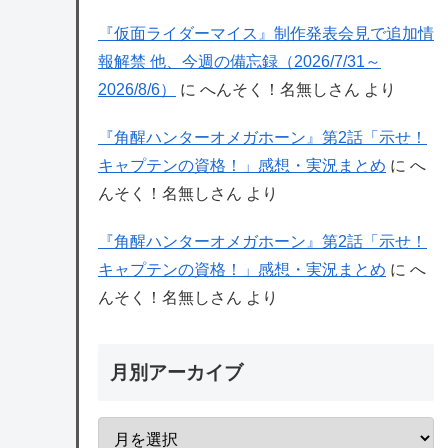
『仮面ライダーマイス』制作発表会見で追加情
報解禁 他、今週の備忘録（2026/7/31～
2026/8/6）
に
へんそく！名無しさん
より
『角醒ハンターオメガホーン』第2話「示せ！
キャプテンの資格！」感想・実況まとめ
に
へ
んそく！名無しさん
より
『角醒ハンターオメガホーン』第2話「示せ！
キャプテンの資格！」感想・実況まとめ
に
へ
んそく！名無しさん
より
月別アーカイブ