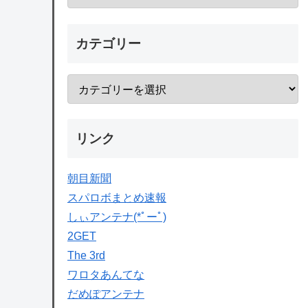
カテゴリー
リンク
朝目新聞
スパロボまとめ速報
しぃアンテナ(*ﾟーﾟ)
2GET
The 3rd
ワロタあんてな
だめぽアンテナ