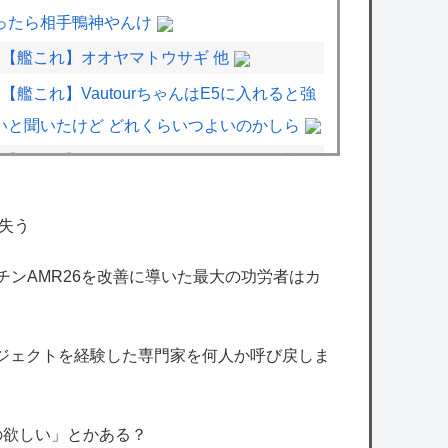
ったら相手鴨神やんけ
【艦これ】オオヤマトウサギ 他
【艦これ】VautourちゃんはE5に入れると強
いと聞いたけど どれくらいつよいのかしら
【艦これ】E5ヌルイとかいう風説には騙さ
れないぞ スキャンプくらいヌルイのなら考え
る
失う
【デレマス漫画】シンデレラガールズの日常
マーチンAMR26を改善に導いた最大の功労者はカ
「愛を伝えて♡」を公開
【デレマス×仮面ライダー】仮面ライダーバ
ロジェクトを経験した専門家を何人か呼び戻しま
ロンＰ第１話「始まりの巫女」
【学マス】実際初星学園のアイドル科の何割
がアイドルになれるんだろう
の欲しい」とかある？