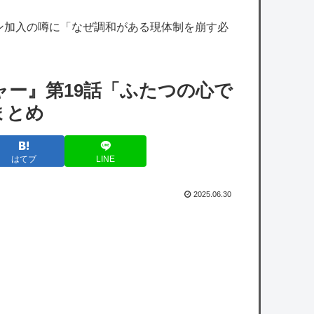
【朗報】みいちゃんと山田さん、大物漫画家
ン加入の噂に「なぜ調和がある現体制を崩す必
たちから次々と絶賛されるｗｗｗｗ
【朗報】ドラゴンボール超さん、再評価でう
っかりGTを越えてしまうｗｗｗｗｗ
ー』第19話「ふたつの心で
「感動：S」なのに「ギャグ：S」←これが
まとめ
両立できる漫画ってある？
【悲報】集英社オンライン、1人のシャドウ
はてブ
LINE
ボクシング（43億注文）によって長期間業務
を妨害され続けていた模様・・・
2025.06.30
【衝撃】若者達「株取引をゲーム感覚にした
ろ！」→結果
【悲報】岡本和真の指標、ガチで限界突破ｗ
ｗｗｗｗｗｗｗｗｗ