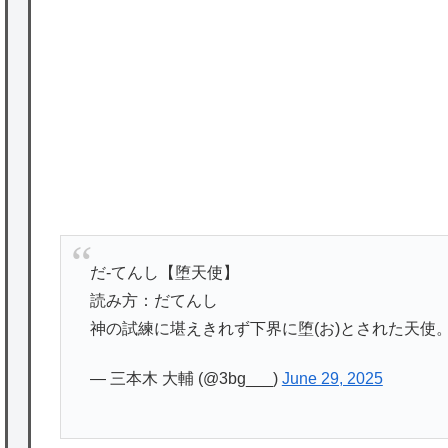
P
かな。
★【ワートリ】対ボーダーに特化とは言うけ
ど
★【ワートリ】2周目も全員でやる隊と分担
でやる隊はそれぞれどの位いるんだろうか特
別課題消化時は別として
Powered by livedoor 相互RSS
だ‐てんし【堕天使】
読み方：だてんし
神の試練に堪えきれず下界に堕(お)とされた天使
— 三本木 大輔 (@3bg___)
June 29, 2025