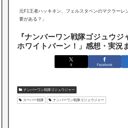
海外「勘弁して！」米国人が最も恐れる日本
元F1王者ハッキネン、フェルスタペンのマクラーレ
の為替介入再びで海外が大騒ぎ
要がある？」
韓国人「実は日本経済を支えて生かしている
のは韓国人である理由がこちら…」→「日本
『ナンバーワン戦隊ゴジュウジャ
も感謝してるらしい…（ﾌﾞﾙﾌﾞﾙ」＝韓国の反
ホワイトバーン！」感想・実況
応
海外「日本よ、お前がナンバーワンだ」 熊
X
Facebook
本地震直後の日本の対応のスピードに世界が
衝撃
★【ワートリ】細かい情報まで含めて構成さ
ナンバーワン戦隊ゴジュウジャー
れたキャラの掛け合いだからなぁ（約100人）
スーパー戦隊
ナンバーワン戦隊ゴジュウジャー
★【ワートリ】基本的に最上さんも迅に後事
を託すつもりで黒トリガー化したんじゃねえ