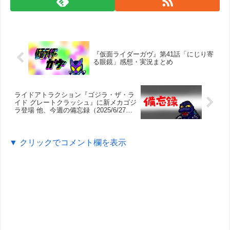
『仮面ライダーガヴ』第41話「にじり寄
る眼鏡」感想・実況まとめ
ライドアトラクション『ゴジラ・ザ・ラ
イド グレートクラッシュ』に新メカゴジ
ラ登場 他、今週の備忘録（2025/6/27～
2025/7/3）
▼ クリックでコメント欄を表示