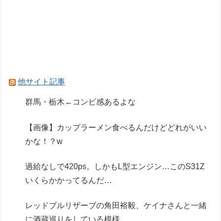
【ガンプラ再販】「ガンダムビルドファイターズ
選抜選挙」【本日投票開始】
【ガンダム閃光のハサウェイ】GGG「ギギ・ア
ンダルシア 水着Ver.」フィギュア【出荷日更新・
8月25日頃発売】
他サイト記事
Powered by livedoor 相互RSS
群馬・栃木←コンビ感あるよな
【画像】カップラーメン食べるんだけどどれがいい
かな！？w
過給なしで420ps。しかもL型エンジン…このS31Z
いくらかかってるんだ…
レッドブルリザーブの角田裕毅、ケイナさんと一緒
に酒蔵巡りをしている模様