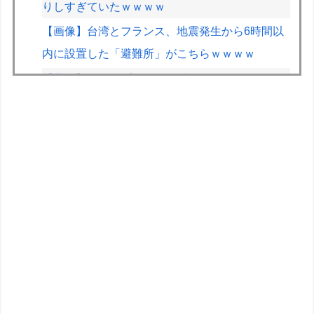
りしすぎていたｗｗｗｗ
【画像】台湾とフランス、地震発生から6時間以
内に設置した「避難所」がこちらｗｗｗｗ
【悲報】ジャンプグッズ43億キャンセルおばさ
ん、ご尊顔が公開されるｗｗｗｗ
【画像】露悪アニメ化ブーム、はじまるｗｗｗｗ
ｗｗｗ
【スト6】竹内ジョン選手「どう考えても調整の
時期がおかしい。大会の真っただ中にコンセプト
が変わるほどの調整、大会が終わった後は微調
整。趣旨が一貫してない」
上条当麻さん、女子寮暮らしwwwwww
【ホロライブ】POP UP PARADE「雪花ラミ
ィ」フィギュア【本日発売】