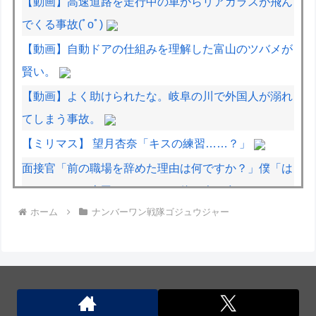
【動画】高速道路を走行中の車からリアガラスが飛ん
でくる事故(ﾟoﾟ)
【動画】自動ドアの仕組みを理解した富山のツバメが
賢い。
【動画】よく助けられたな。岐阜の川で外国人が溺れ
てしまう事故。
【ミリマス】 望月杏奈「キスの練習……？」
面接官「前の職場を辞めた理由は何ですか？」僕「は
い、えっと、上司のパワハラと飲み会の多さにメンタ
ホーム
ナンバーワン戦隊ゴジュウジャー
ルがやられて...給料も低く...」
千歌「何が東京から来ました～だよっ！♡内浦バカに
してんのかっ！♡」パンパン
国産初、遠隔監視型の自動運転トラクター…クボタが
来春に発売！