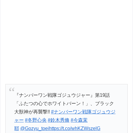
『ナンバーワン戦隊ゴジュウジャー』第19話
「ふたつの心でホワイトバーン！」、ブラック
大獣神が再襲撃!!
#ナンバーワン戦隊ゴジュウジ
ャー
#冬野心央
#鈴木秀脩
#今森茉
耶
@Gozyu_toei
https://t.co/whKZWszelG