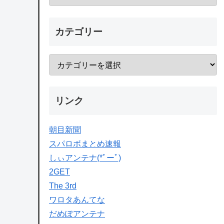
カテゴリー
リンク
朝目新聞
スパロボまとめ速報
しぃアンテナ(*ﾟーﾟ)
2GET
The 3rd
ワロタあんてな
だめぽアンテナ