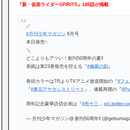
『新・仮面ライダーSPIRITS』186話が掲載
／
#月刊少年マガジン
8月号
本日発売✨
＼
どこよりもアツい！創刊50周年の夏‼️
表紙は第23巻発売を控える『
#修羅の刻
』
巻頭カラーは7/5よりTVアニメ放送開始の『
#フ
『
#東京アヤカシストリート
』、連載再開の『
#Pu
周年記念豪華読切企画は『
#所十三
…
pic.twitter.
— 月刊少年マガジン@ 創刊50周年‼︎ (@getsumag