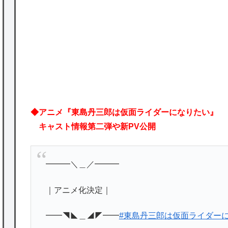
★【ワートリ】対ボーダーに特化とは言うけ
ど
P
★【ワートリ】2周目も全員でやる隊と分担
でやる隊はそれぞれどの位いるんだろうか特
別課題消化時は別として
Powered by livedoor 相互RSS
◆アニメ『東島丹三郎は仮面ライダーになりたい』
キャスト情報第二弾や新PV公開
━━━＼＿／━━━
｜アニメ化決定｜
━━◥◣＿◢◤━━
#東島丹三郎は仮面ライダー