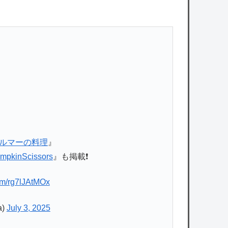
ェルマーの料理
』
mpkinScissors
』も掲載❗️
com/rg7lJAtMOx
a)
July 3, 2025