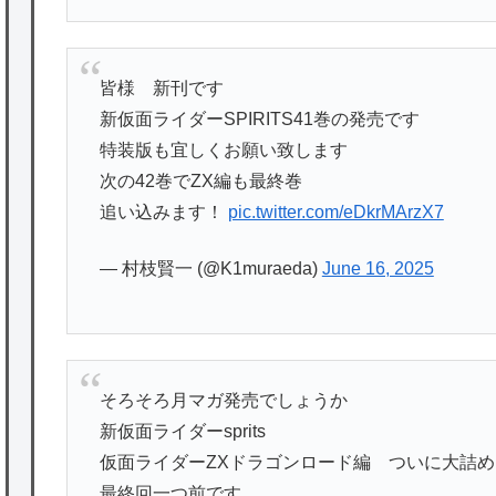
皆様 新刊です
新仮面ライダーSPIRITS41巻の発売です
特装版も宜しくお願い致します
次の42巻でZX編も最終巻
追い込みます！
pic.twitter.com/eDkrMArzX7
— 村枝賢一 (@K1muraeda)
June 16, 2025
そろそろ月マガ発売でしょうか
新仮面ライダーsprits
仮面ライダーZXドラゴンロード編 ついに大詰め
最終回一つ前です