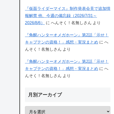
『仮面ライダーマイス』制作発表会見で追加情
報解禁 他、今週の備忘録（2026/7/31～
2026/8/6）
に
へんそく！名無しさん
より
『角醒ハンターオメガホーン』第2話「示せ！
キャプテンの資格！」感想・実況まとめ
に
へ
んそく！名無しさん
より
『角醒ハンターオメガホーン』第2話「示せ！
キャプテンの資格！」感想・実況まとめ
に
へ
んそく！名無しさん
より
月別アーカイブ