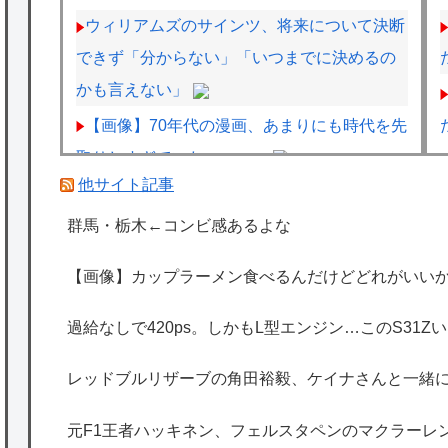
ウィリアムズのサインツ、将来について決断
できず「分からない」「いつまでに決めるの
かも言えない」
【画像】70年代の漫画、あまりにも時代を先
取りしすぎていたｗｗｗｗ
他サイト記事
【画像】台湾とフランス、地震発生から6時
間以内に設置した「避難所」がこちらｗｗｗ
群馬・栃木←コンビ感あるよな
ｗ
【画像】カップラーメン食べるんだけどどれがいいか
【悲報】ジャンプグッズ43億キャンセルおば
さん、ご尊顔が公開されるｗｗｗｗ
過給なしで420ps。しかもL型エンジン…このS31
海外「日本は特別！」日本の地震支援を申し
レッドブルリザーブの角田裕毅、ケイナさんと一緒
出たあの親日経営者に海外が大騒ぎ
海外「勘弁して！」米国人が最も恐れる日本
元F1王者ハッキネン、フェルスタペンのマクラーレ