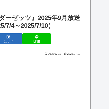
る
【艦これ】そもそも深海ってなんか悪いこと
ーゼッツ』2025年9月放送
したの
/4～2025/7/10）
【ホロライブ】ホロぐらんなっしょい回だっ
たか
はてブ
LINE
【ホロライブ】これはこれでちょっと裏来い
よに見える
2025.07.10
2025.07.12
【にじさんじ】サロメちゃんおまんが、ラン
ダム配置の暗証番号入力に敗北「3回失敗しま
したわ」
【衝撃】陸上自衛隊の22歳陸士長、空き家で
『とんでもない事』をしてしまう！！！！！
【悲報】熊本市、ガチでやらかしてしま