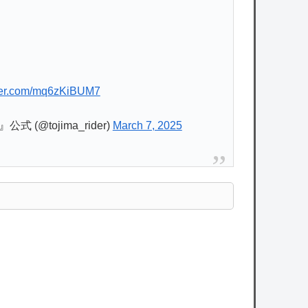
tter.com/mq6zKiBUM7
@tojima_rider)
March 7, 2025