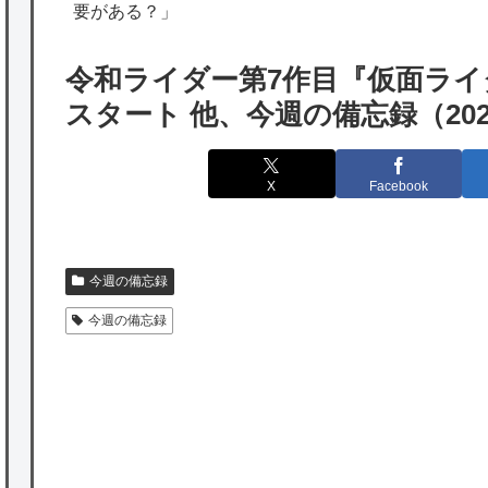
の為替介入再びで海外が大騒ぎ
要がある？」
韓国人「実は日本経済を支えて生かしている
令和ライダー第7作目『仮面ライダ
のは韓国人である理由がこちら…」→「日本
スタート 他、今週の備忘録（2025/7
も感謝してるらしい…（ﾌﾞﾙﾌﾞﾙ」＝韓国の反
応
X
Facebook
海外「日本よ、お前がナンバーワンだ」 熊
本地震直後の日本の対応のスピードに世界が
衝撃
今週の備忘録
★【ワートリ】細かい情報まで含めて構成さ
今週の備忘録
れたキャラの掛け合いだからなぁ（約100人）
★【ワートリ】基本的に最上さんも迅に後事
を託すつもりで黒トリガー化したんじゃねえ
かな。