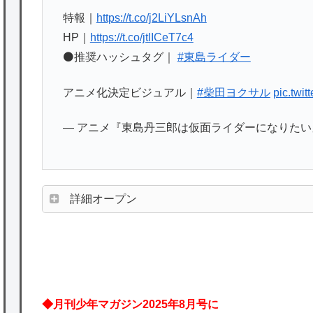
特報｜
https://t.co/j2LiYLsnAh
HP｜
https://t.co/jtlICeT7c4
⚫️推奨ハッシュタグ｜
#東島ライダー
アニメ化決定ビジュアル｜
#柴田ヨクサル
pic.twi
— アニメ『東島丹三郎は仮面ライダーになりたい』公式 (
詳細オープン
◆月刊少年マガジン2025年8月号に