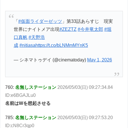
「
#仮面ライダーゼッツ
」第33話あらすじ 現実
世界にナイトメア出現
#ZEZTZ
#今井竜太郎
#堀
口真帆
#天野浩
成
#nitiasa
https://t.co/bLNMmMYnK5
— シネマトゥデイ (@cinematoday)
May 1, 2026
760:
名無しステーション
2026/05/03(日) 09:27:34.84
ID:e6BGAJLu0
名前はWを想起させる
785:
名無しステーション
2026/05/03(日) 09:27:53.20
ID:cN8Cr3qp0