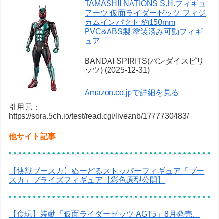
TAMASHII NATIONS S.H.フィギュ
アーツ 仮面ライダーゼッツ フィジ
カムインパクト 約150mm
PVC&ABS製 塗装済み可動フィギ
ュア
BANDAI SPIRITS(バンダイスピリ
ッツ) (2025-12-31)
Amazon.co.jpで詳細を見る
引用元：
https://sora.5ch.io/test/read.cgi/liveanb/1777730483/
他サイト記事
【快獣ブースカ】ぬーどるストッパーフィギュア「ブー
スカ」プライズフィギュア【彩色原型公開】
【食玩】装動「仮面ライダーゼッツ AGT5」8月発売、