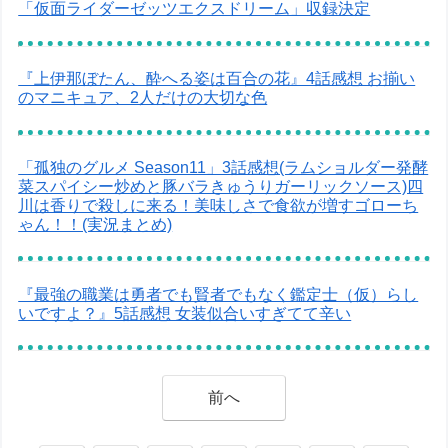
「仮面ライダーゼッツエクスドリーム」収録決定
『上伊那ぼたん、酔へる姿は百合の花』4話感想 お揃い
のマニキュア、2人だけの大切な色
「孤独のグルメ Season11」3話感想(ラムショルダー発酵
菜スパイシー炒めと豚バラきゅうりガーリックソース)四
川は香りで殺しに来る！美味しさで食欲が増すゴローち
ゃん！！(実況まとめ)
『最強の職業は勇者でも賢者でもなく鑑定士（仮）らし
いですよ？』5話感想 女装似合いすぎてて辛い
前へ