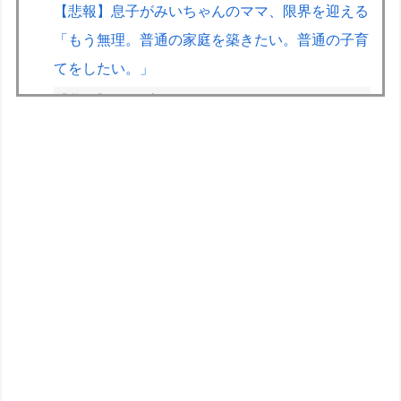
【悲報】息子がみいちゃんのママ、限界を迎える
「もう無理。普通の家庭を築きたい。普通の子育
てをしたい。」
【悲報】人気プロゲーマーと結婚したグラドル、
息子の「自閉スペクトラム症」診断にショックで
泣く
【朗報】ファイアーエムブレムさん、ついにキャ
ラ成長率がゲーム内で見れるようになる
【動画】ガチ勢同士のボンバーマン、凄いｗｗｗ
ｗｗｗｗｗｗｗｗｗ
チェンソーマン2部のこのキャラ何だったの…？
何を伝えたいキャラだったの…？
【エヴァンゲリオン】ロボ道「エヴァンゲリオン
弐号機（TVシリーズVer.）」アクションフィギュ