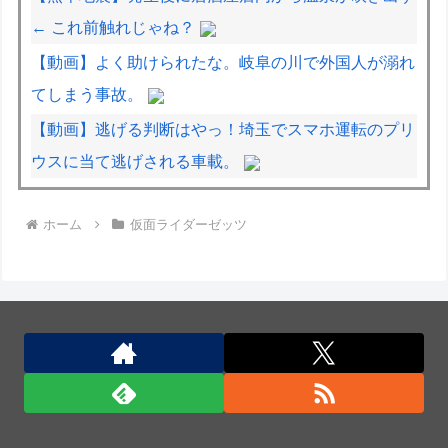
← これ前触れじゃね？
【動画】よく助けられたな。岐阜の川で外国人が溺れ
てしまう事故。
【動画】逃げる判断はやっ！埼玉でスマホ運転のプリ
ウスに当て逃げされる車載。
面接官「前の職場を辞めた理由は何ですか？」僕「は
ホーム
仮面ライダーゼッツ
い、えっと、上司のパワハラと飲み会の多さにメンタ
ルがやられて...給料も低く...」
日米のレアアース脱中国依存、量とコストで行き詰ま
り…台湾メディア！
北朝鮮の弾道ミサイル部隊、ロシアのヴォロネジ州に
展開か…北朝鮮は本質的にウクライナと戦争状態に！