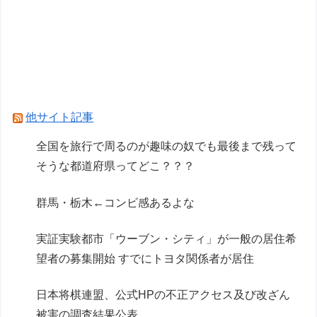
ア【彩色原型公開】
【創彩少女庭園】「サイドテールちゃん」君アイ
ドルやってたりしない？
【リコリス・リコイル】セガ「錦木千束」と「井
ノ上たきな」 STREET SNAP プライズフィギュ
他サイト記事
ア【彩色原型公開】
全国を旅行で周るのが趣味の奴でも最後まで残って
そうな都道府県ってどこ？？？
Powered by livedoor 相互RSS
群馬・栃木←コンビ感あるよな
実証実験都市「ウーブン・シティ」が一般の居住希
望者の募集開始 すでにトヨタ関係者が居住
日本将棋連盟、公式HPの不正アクセス及び改ざん
被害の調査結果公表