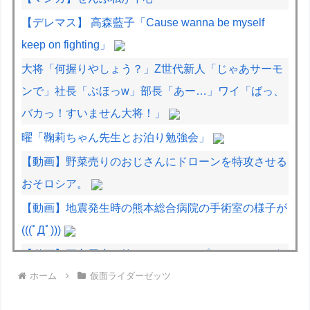
【デレマス】 高森藍子「Cause wanna be myself
keep on fighting」
大将「何握りやしょう？」Z世代新人「じゃあサーモ
ンで」社長「ぶほっw」部長「あー…」ワイ「ばっ、
バカっ！すいません大将！」
曜「鞠莉ちゃん先生とお泊り勉強会」
【動画】野菜売りのおじさんにドローンを特攻させる
おそロシア。
【動画】地震発生時の熊本総合病院の手術室の様子が
(((ﾟДﾟ)))
【動画】両方馬鹿（笑）ミニストップでトラックと衝
ホーム
仮面ライダーゼッツ
突したドラレコが（ノ∇`）
【動画】ロシアの空挺兵、パラシュートが開かずに墜