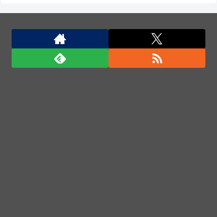
落してしまう。
Anduril社が自律型ティルトローター攻撃ドローンの
コンセプトで衝撃を与える！
中国外務省、広島原爆投下に関して「同情を得ようと
核被害者の立場を政治利用」と主張！
中国外務省、広島原爆投下に関して「同情を得ようと
核被害者の立場を政治利用」と主張！
中国外務省、広島原爆投下に関して「同情を得ようと
核被害者の立場を政治利用」と主張！
「君たちはどう生きるか」Blu-ray予約受付開始！ア
フレコ台本や絵コンテ、米津玄師による主題歌「地球
儀」ミュージッククリップ収録。スタジオジブリ作品
で初の「4K UHD」版も発売！！