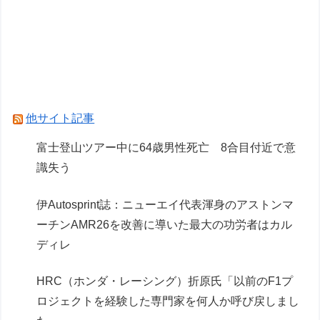
週刊少年ジャンプさん ついに100万部を割って
しまう
CV石川由依、良キャラ多過ぎ問題ｗｗ
Powered by livedoor 相互RSS
他サイト記事
富士登山ツアー中に64歳男性死亡 8合目付近で意
識失う
伊Autosprint誌：ニューエイ代表渾身のアストンマ
ーチンAMR26を改善に導いた最大の功労者はカル
ディレ
HRC（ホンダ・レーシング）折原氏「以前のF1プ
ロジェクトを経験した専門家を何人か呼び戻しまし