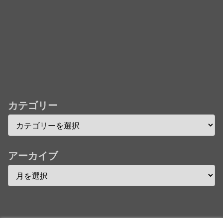
★【ワートリ】今月新発売!!第27巻まとめ【コメント
欄まとめます】【しばらく固定記事です】
★【ワートリ】今月第241話「遠征選抜試験㊲」第
242話「遠征選抜試験㊳」【コメント欄まとめます】
【しばらく固定記事です】
★【ワートリ】風間隊3人≒忍田単騎くらいのイメー
ジかな
カテゴリー
Powered by livedoor 相互RSS
アーカイブ