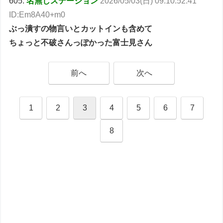
605:
名無しステーション
2026/05/03(日) 09:10:52.41
ID:Em8A40+m0
ぶっ潰すの物言いとカットインも含めて
ちょっと不破さんっぽかった富士見さん
前へ
次へ
1
2
3
4
5
6
7
8