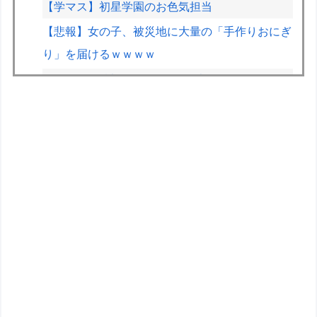
【学マス】初星学園のお色気担当
【悲報】女の子、被災地に大量の「手作りおにぎ
り」を届けるｗｗｗｗ
伊Autosprint誌：ニューエイ代表渾身のアストン
マーチンAMR26を改善に導いた最大の功労者は
カルディレ
立ち食いそばどこのが好き？ 狭山そば、富士そ
ば、ゆで太郎、小諸そば、箱根そば、しぶそば、
梅もと、いろり庵
ガチで痩せたいんやけどどうすればいいんや？
【悲報】ライター「ちいかわが反社とコラボして
た」ﾊﾟｼｬｯ
【悲報】黒人、卑怯すぎて炎上するｗｗｗｗ