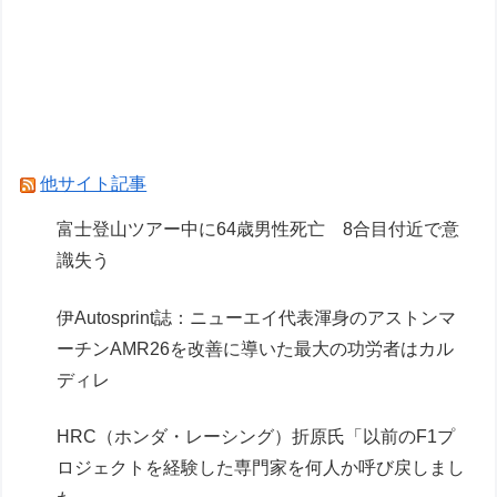
週刊少年ジャンプさん ついに100万部を割って
しまう
CV石川由依、良キャラ多過ぎ問題ｗｗ
Powered by livedoor 相互RSS
他サイト記事
富士登山ツアー中に64歳男性死亡 8合目付近で意
識失う
伊Autosprint誌：ニューエイ代表渾身のアストンマ
ーチンAMR26を改善に導いた最大の功労者はカル
ディレ
HRC（ホンダ・レーシング）折原氏「以前のF1プ
ロジェクトを経験した専門家を何人か呼び戻しまし