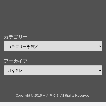
★【ワートリ】今月第241話「遠征選抜試験㊲」第
242話「遠征選抜試験㊳」【コメント欄まとめます】
【しばらく固定記事です】
★【ワートリ】風間隊3人≒忍田単騎くらいのイメー
ジかな
カテゴリー
Powered by livedoor 相互RSS
アーカイブ
Copyright © 2016 へんそく！ All Rights Reserved.