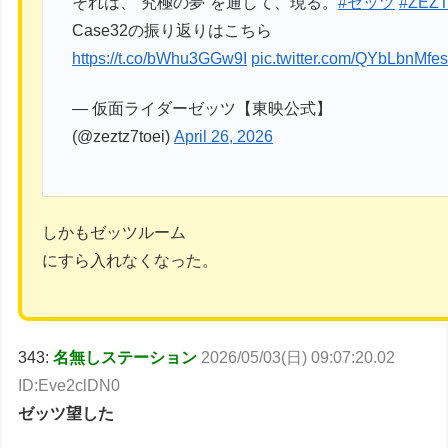
それは、“究極の夢”を通して、現る。
#ゼッツ
#ZEZ
Case32の振り返りはこちら
https://t.co/bWhu3GGw9I
pic.twitter.com/QYbLbnMfe
— 仮面ライダーゼッツ【東映公式】
(@zeztz7toei)
April 26, 2026
しかもゼッツルーム
にすら入れなくなった。
343:
名無しステーション
2026/05/03(日) 09:07:20.02
ID:Eve2clDN0
ゼッツ望した