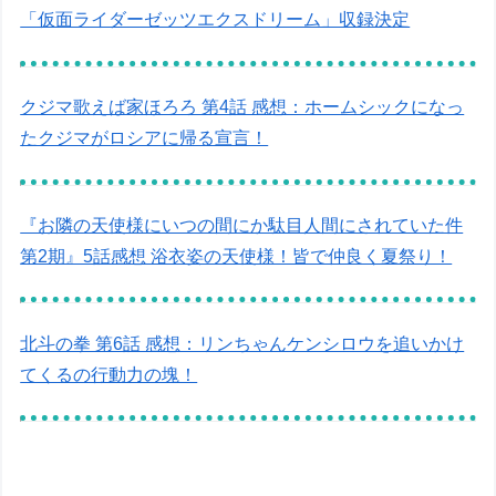
「仮面ライダーゼッツエクスドリーム」収録決定
クジマ歌えば家ほろろ 第4話 感想：ホームシックになっ
たクジマがロシアに帰る宣言！
『お隣の天使様にいつの間にか駄目人間にされていた件
第2期』5話感想 浴衣姿の天使様！皆で仲良く夏祭り！
北斗の拳 第6話 感想：リンちゃんケンシロウを追いかけ
てくるの行動力の塊！