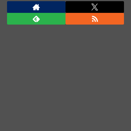
コンセプトで衝撃を与える！
中国外務省、広島原爆投下に関して「同情を得ようと
核被害者の立場を政治利用」と主張！
中国外務省、広島原爆投下に関して「同情を得ようと
核被害者の立場を政治利用」と主張！
中国外務省、広島原爆投下に関して「同情を得ようと
核被害者の立場を政治利用」と主張！
「君たちはどう生きるか」Blu-ray予約受付開始！ア
フレコ台本や絵コンテ、米津玄師による主題歌「地球
儀」ミュージッククリップ収録。スタジオジブリ作品
で初の「4K UHD」版も発売！！
★【ワートリ】今月新発売!!第27巻まとめ【コメント
欄まとめます】【しばらく固定記事です】