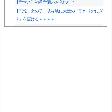
【学マス】初星学園のお色気担当
【悲報】女の子、被災地に大量の「手作りおにぎ
り」を届けるｗｗｗｗ
伊Autosprint誌：ニューエイ代表渾身のアストン
マーチンAMR26を改善に導いた最大の功労者は
カルディレ
立ち食いそばどこのが好き？ 狭山そば、富士そ
ば、ゆで太郎、小諸そば、箱根そば、しぶそば、
梅もと、いろり庵
ガチで痩せたいんやけどどうすればいいんや？
【悲報】ライター「ちいかわが反社とコラボして
た」ﾊﾟｼｬｯ
【悲報】黒人、卑怯すぎて炎上するｗｗｗｗ