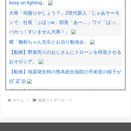
keep on fighting」
大将「何握りやしょう？」Z世代新人「じゃあサーモ
ンで」社長「ぶほっw」部長「あー…」ワイ「ばっ、
バカっ！すいません大将！」
曜「鞠莉ちゃん先生とお泊り勉強会」
【動画】野菜売りのおじさんにドローンを特攻させる
おそロシア。
【動画】地震発生時の熊本総合病院の手術室の様子が
(((ﾟДﾟ)))
【動画】両方馬鹿（笑）ミニストップでトラックと衝
ホーム
仮面ライダーゼッツ
突したドラレコが（ノ∇`）
【動画】ロシアの空挺兵、パラシュートが開かずに墜
落してしまう。
Anduril社が自律型ティルトローター攻撃ドローンの