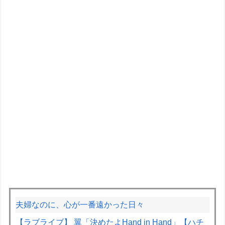
夫婦なのに、心が一番遠かった日々
【ラブライブ】 翼「決めたよHand in Hand」【ハチ