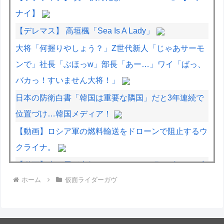
ナイ】
【デレマス】 高垣楓「Sea Is A Lady」
大将「何握りやしょう？」Z世代新人「じゃあサーモ
ンで」社長「ぶほっw」部長「あー…」ワイ「ばっ、
バカっ！すいません大将！」
日本の防衛白書「韓国は重要な隣国」だと3年連続で
位置づけ…韓国メディア！
【動画】ロシア軍の燃料輸送をドローンで阻止するウ
クライナ。
【動画】走り屋が先行のスクーターに猛スピードで突
ホーム
仮面ライダーガヴ
っ込む事故。
【宮崎】マジ勘弁してほしい。久しぶりに恐ろしい子
供ミサイルを見た。