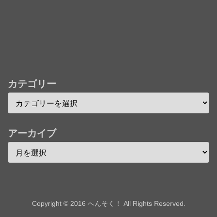
★【ワートリ】今月第241話「遠征選抜試験㊲」第
242話「遠征選抜試験㊳」【コメント欄まとめます】
【しばらく固定記事です】
★【ワートリ】風間隊3人≒忍田単騎くらいのイメー
ジかな
カテゴリー
Powered by livedoor 相互RSS
アーカイブ
Copyright © 2016 へんそく！ All Rights Reserved.