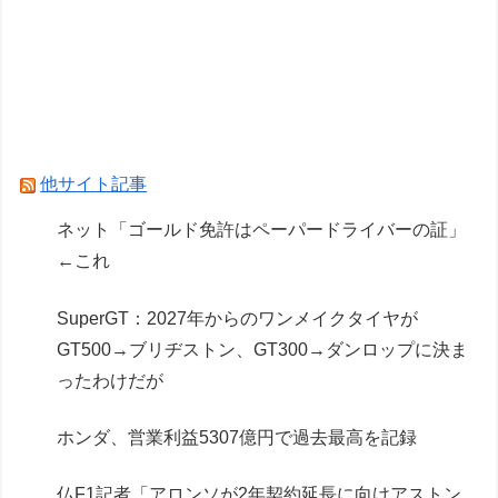
フェルスタッペンとレッドブルの新契約交渉報道
について父親ヨスが否定
レクサスの軽トラとかどうよ
Powered by livedoor 相互RSS
他サイト記事
ネット「ゴールド免許はペーパードライバーの証」
←これ
SuperGT：2027年からのワンメイクタイヤが
GT500→ブリヂストン、GT300→ダンロップに決ま
ったわけだが
ホンダ、営業利益5307億円で過去最高を記録
仏F1記者「アロンソが2年契約延長に向けアストン