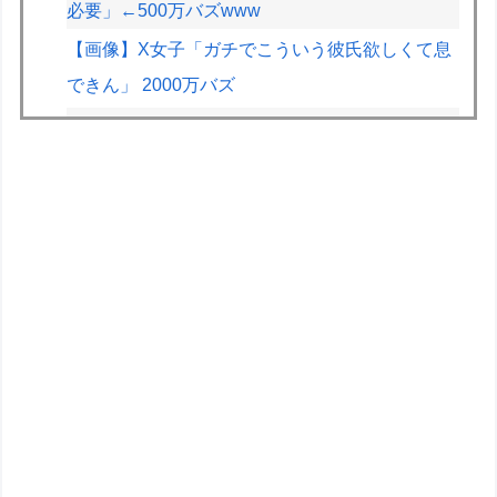
必要」←500万バズwww
【画像】X女子「ガチでこういう彼氏欲しくて息
できん」 2000万バズ
ドラクエのゼシカとかいう人気キャラwww
【画像】JKの間で流行ってるこのゲームの正式
名称、誰も知らないｗｗｗｗ
【悲報】2.5次元VTuber、月8万の部屋を22時以
降会話禁止にされお気持ち表明ｗｗｗｗｗ
【画像】X女子「ガチでこういう彼氏欲しくて息
できん」2000万バズｗｗｗｗ
フジメディアHDデジタル事業収入が大幅増、
FODのF1配信や外部プラットフォーム向けコン
テンツ販売が好調