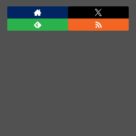
【動画】名古屋栄で不良外人が警察官を突き飛ばす。
逮捕しろやｗｗｗ
米軍、長射程精密ミサイルほぼ使い切る…「危険な水
準まで減少」と軍高官が警告！
日本の防衛白書「韓国は重要な隣国」だと3年連続で
位置づけ…韓国メディア！
米軍、長射程精密ミサイルほぼ使い切る…「危険な水
準まで減少」と軍高官が警告！
「君たちはどう生きるか」Blu-ray予約受付開始！ア
フレコ台本や絵コンテ、米津玄師による主題歌「地球
儀」ミュージッククリップ収録。スタジオジブリ作品
で初の「4K UHD」版も発売！！
★【ワートリ】今月新発売!!第27巻まとめ【コメント
欄まとめます】【しばらく固定記事です】