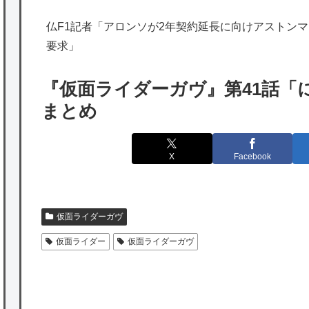
の為替介入再びで海外が大騒ぎ
仏F1記者「アロンソが2年契約延長に向けアストンマー
韓国人「実は日本経済を支えて生かしている
要求」
のは韓国人である理由がこちら…」→「日本
も感謝してるらしい…（ﾌﾞﾙﾌﾞﾙ」＝韓国の反
『仮面ライダーガヴ』第41話「
応
まとめ
海外「日本よ、お前がナンバーワンだ」 熊
本地震直後の日本の対応のスピードに世界が
X
Facebook
衝撃
★【ワートリ】細かい情報まで含めて構成さ
れたキャラの掛け合いだからなぁ（約100人）
仮面ライダーガヴ
仮面ライダー
仮面ライダーガヴ
★【ワートリ】基本的に最上さんも迅に後事
を託すつもりで黒トリガー化したんじゃねえ
かな。