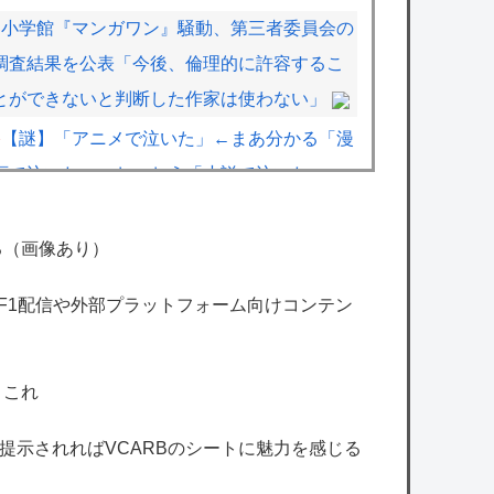
小学館『マンガワン』騒動、第三者委員会の
調査結果を公表「今後、倫理的に許容するこ
とができないと判断した作家は使わない」
【謎】「アニメで泣いた」←まあ分かる「漫
画で泣いた」←お、おう「小説で泣いた」←
は？
ラブコメ漫画で応援してたヒロインが負けた
る（画像あり）
時の悲しさは異常ｗｗｗｗ
のF1配信や外部プラットフォーム向けコンテン
オコエ瑠偉、メキシコに渡って2球団を即ク
ビ→SNS更新が3ヶ月間止まって消息不明に
←これ
【ホロライブ】泉パッパが水着ミオしゃイラ
格を提示されればVCARBのシートに魅力を感じる
ストあげとる