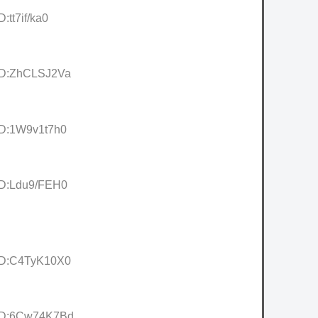
:tt7if/ka0
 ID:ZhCLSJ2Va
ID:1W9v1t7h0
 ID:Ldu9/FEH0
 ID:C4TyK10X0
 ID:6Cw74K7Bd