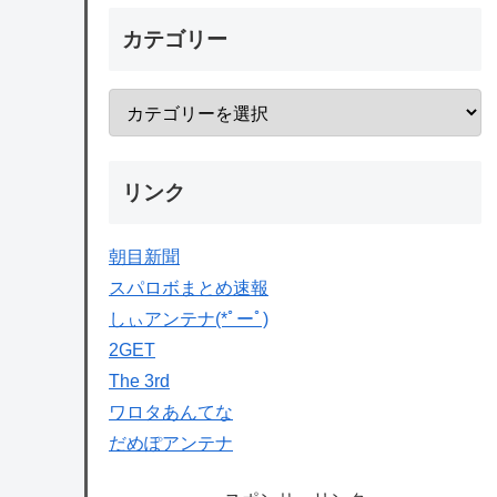
カテゴリー
リンク
朝目新聞
スパロボまとめ速報
しぃアンテナ(*ﾟーﾟ)
2GET
The 3rd
ワロタあんてな
だめぽアンテナ