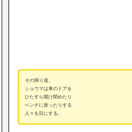
★【ワートリ】対ボーダーに特化とは言うけ
ど
P
★【ワートリ】2周目も全員でやる隊と分担
でやる隊はそれぞれどの位いるんだろうか特
別課題消化時は別として
Powered by livedoor 相互RSS
その帰り道、
ショウマは車のドアを
ひたすら開け閉めたり
ベンチに座ったりする
人々を目にする。