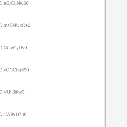
 ID:aGjCLNw60
2 ID:msBNUkO+0
 ID:GrkyGyUv0
 ID:xQGGbg690
ID:VUIt3fkw0
ID:1W9v1t7h0