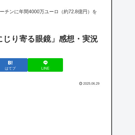
アヒルの大人気Vチューバーほんと好きや
チンに年間4000万ユーロ（約72.8億円）を
【にじさんじ】舞元、弟への誕生日プレゼン
トがこちら『いやな兄』『ぶん殴られても文
句は言えんやろこれ』
にじり寄る眼鏡」感想・実況
【艦これ】E5クリアした人に聞きたいんだ
けど基地航空の熟練度どうしてた？
【艦これ】みんなもう終わってそうだから聞
はてブ
LINE
くんだけど E3-2ってサブの穴が空いてないダ
イハツ駆逐並べて 高速＋とかしてるとアホほ
2025.06.29
ど時間かかる？
【艦これ】差し入れゴトさん 他
【悲報】ヤクルト池山監督、辞めろの声多数
ｗｗｗｗｗｗｗｗｗｗｗｗｗｗ
【悲報】まどマギ映画、今月公開なのに話題