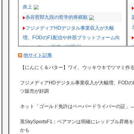
炎上
糸谷哲郎九段の哲学的将棋観
フジメディアHDデジタル事業収入が大幅
増、FODのF1配信や外部プラットフォーム向
けコンテンツ販売が好調
他サイト記事
SuperGT：2027年からのワンメイクタイヤ
がGT500→ブリヂストン、GT300→ダンロッ
【にんにく＆バター】ワイ、ウッキウキでツマミ作
プに決まったわけだが
フジメディアHDデジタル事業収入が大幅増、FOD
ホンダ、営業利益5307億円で過去最高を記
ツ販売が好調
録
ネット「ゴールド免許はペーパードライバーの証」
海外「日本は特別！」日本の地震支援を申し
出たあの親日経営者に海外が大騒ぎ
英SkySportsF1：ベアマンは明確にレッドブル昇
海外「勘弁して！」米国人が最も恐れる日本
かも