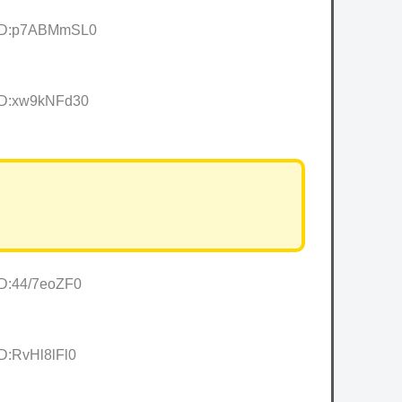
8 ID:p7ABMmSL0
 ID:xw9kNFd30
ID:44/7eoZF0
ID:RvHl8lFl0