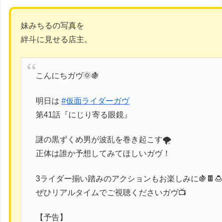
妹みちるの写真を
絆斗に見せる店主。
こんにちガヴ🌞🍇
明日は
#仮面ライダーガヴ
第41話『にじり寄る眼鏡』
謎の黒ずくめ男が波乱を巻き起こす🌪️
正体は誰か予想してみてほしいガヴ！
3ライダー揃い踏みのアクションもお楽しみに🍇🍫
ぜひリアルタイムでご視聴くださいガヴ📺
【予告】