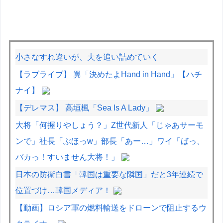
小さなすれ違いが、夫を追い詰めていく
【ラブライブ】 翼「決めたよHand in Hand」【ハチ
ナイ】
【デレマス】 高垣楓「Sea Is A Lady」
大将「何握りやしょう？」Z世代新人「じゃあサーモ
ンで」社長「ぶほっw」部長「あー…」ワイ「ばっ、
バカっ！すいません大将！」
日本の防衛白書「韓国は重要な隣国」だと3年連続で
位置づけ…韓国メディア！
【動画】ロシア軍の燃料輸送をドローンで阻止するウ