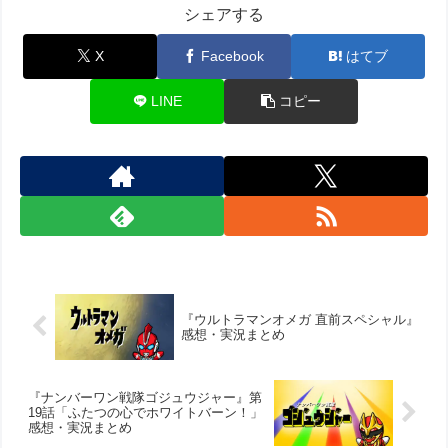
シェアする
X
Facebook
はてブ
LINE
コピー
『ウルトラマンオメガ 直前スペシャル』
感想・実況まとめ
『ナンバーワン戦隊ゴジュウジャー』第
19話「ふたつの心でホワイトバーン！」
感想・実況まとめ