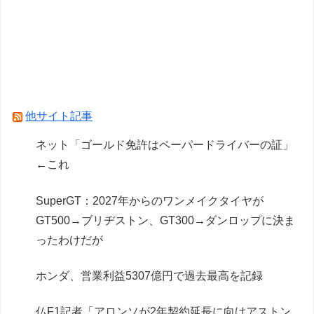
フェルスタッペンとレッドブルの新契約交渉報道
について父親ヨスが否定
レクサスの軽トラとかどうよ
Powered by livedoor 相互RSS
他サイト記事
ネット「ゴールド免許はペーパードライバーの証」
←これ
SuperGT：2027年からのワンメイクタイヤが
GT500→ブリヂストン、GT300→ダンロップに決ま
ったわけだが
ホンダ、営業利益5307億円で過去最高を記録
仏F1記者「アロンソが2年契約延長に向けアストン