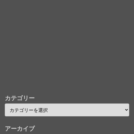
フレコ台本や絵コンテ、米津玄師による主題歌「地球
儀」ミュージッククリップ収録。スタジオジブリ作品
で初の「4K UHD」版も発売！！
★【ワートリ】今月新発売!!第27巻まとめ【コメント
欄まとめます】【しばらく固定記事です】
★【ワートリ】今月第241話「遠征選抜試験㊲」第
242話「遠征選抜試験㊳」【コメント欄まとめます】
【しばらく固定記事です】
★【ワートリ】風間隊3人≒忍田単騎くらいのイメー
ジかな
カテゴリー
Powered by livedoor 相互RSS
アーカイブ