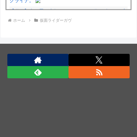
クライナ。
【動画】走り屋が先行のスクーターに猛スピードで突
ホーム
仮面ライダーガヴ
っ込む事故。
【宮崎】マジ勘弁してほしい。久しぶりに恐ろしい子
供ミサイルを見た。
【動画】名古屋栄で不良外人が警察官を突き飛ばす。
逮捕しろやｗｗｗ
米軍、長射程精密ミサイルほぼ使い切る…「危険な水
準まで減少」と軍高官が警告！
日本の防衛白書「韓国は重要な隣国」だと3年連続で
位置づけ…韓国メディア！
米軍、長射程精密ミサイルほぼ使い切る…「危険な水
準まで減少」と軍高官が警告！
「君たちはどう生きるか」Blu-ray予約受付開始！ア