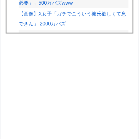
必要」←500万バズwww
【画像】X女子「ガチでこういう彼氏欲しくて息
できん」 2000万バズ
ドラクエのゼシカとかいう人気キャラwww
【画像】JKの間で流行ってるこのゲームの正式
名称、誰も知らないｗｗｗｗ
【悲報】2.5次元VTuber、月8万の部屋を22時以
降会話禁止にされお気持ち表明ｗｗｗｗｗ
【画像】X女子「ガチでこういう彼氏欲しくて息
できん」2000万バズｗｗｗｗ
フジメディアHDデジタル事業収入が大幅増、
FODのF1配信や外部プラットフォーム向けコン
テンツ販売が好調