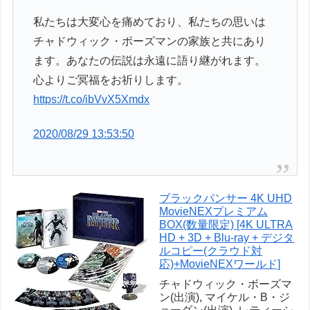
私たちは大変心を痛めており、私たちの思いは
チャドウィック・ボーズマンの家族と共にあり
ます。あなたの伝説は永遠に語り継がれます。
心よりご冥福をお祈りします。
https://t.co/ibVvX5Xmdx
2020/08/29 13:53:50
ブラックパンサー 4K UHD
MovieNEXプレミアム
BOX(数量限定) [4K ULTRA
HD + 3D + Blu-ray + デジタ
ルコピー(クラウド対
応)+MovieNEXワールド]
チャドウィック・ボーズマ
ン(出演), マイケル・B・ジ