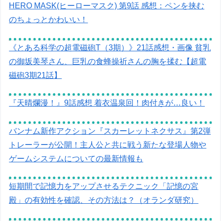
HERO MASK(ヒーローマスク) 第9話 感想：ペンを挟む
のちょっとかわいい！
《とある科学の超電磁砲T（3期）》21話感想・画像 貧乳
の御坂美琴さん、巨乳の食蜂操祈さんの胸を揉む【超電
磁砲3期21話】
『天晴爛漫！』9話感想 着衣温泉回！肉付きが…良い！
バンナム新作アクション『スカーレットネクサス』第2弾
トレーラーが公開！主人公と共に戦う新たな登場人物や
ゲームシステムについての最新情報も
短期間で記憶力をアップさせるテクニック「記憶の宮
殿」の有効性を確認、その方法は？（オランダ研究）