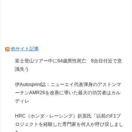
伊Autosprint誌：ニューエイ代表渾身のアストン
マーチンAMR26を改善に導いた最大の功労者は
カルディレ
元F1王者ハッキネン、フェルスタペンのマクラ
ーレン加入の噂に「なぜ調和がある現体制を崩す
他サイト記事
必要がある？」
富士登山ツアー中に64歳男性死亡 8合目付近で意
識失う
Powered by livedoor 相互RSS
伊Autosprint誌：ニューエイ代表渾身のアストンマ
ーチンAMR26を改善に導いた最大の功労者はカル
ディレ
HRC（ホンダ・レーシング）折原氏「以前のF1プ
ロジェクトを経験した専門家を何人か呼び戻しまし