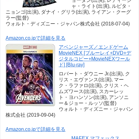
ョーダン(出演), レティーシ
ャ・ライト(出演), ルピタ・
ニョンゴ(出演), ダナイ・グリラ(出演), ライアン・クーグ
ラー(監督)
ウォルト・ディズニー・ジャパン株式会社 (2018-07-04)
Amazon.co.jpで詳細を見る
アベンジャーズ／エンドゲーム
MovieNEX [ブルーレイ+DVD+デ
ジタルコピー+MovieNEXワール
ド] [Blu-ray]
ロバート・ダウニー Jr.(出演), ク
リス・エヴァンス(出演), マー
ク・ラファロ(出演), クリス・ヘ
ムズワース(出演), スカーレッ
ト・ヨハンソン(出演), アンソニ
ー＆ジョー・ルッソ(監督)
ウォルト・ディズニー・ジャパン
株式会社 (2019-09-04)
Amazon.co.jpで詳細を見る
MAFEX マフェックス