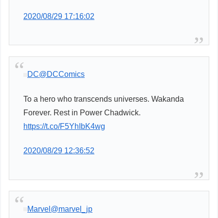
2020/08/29 17:16:02
DC
@DCComics
To a hero who transcends universes. Wakanda
Forever. Rest in Power Chadwick.
https://t.co/F5YhIbK4wg
2020/08/29 12:36:52
Marvel
@marvel_jp