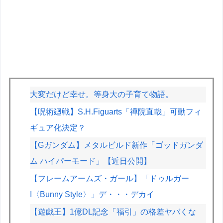
大変だけど幸せ。等身大の子育て物語。
【呪術廻戦】S.H.Figuarts「禪院直哉」可動フィ
ギュア化決定？
【Gガンダム】メタルビルド新作「ゴッドガンダ
ム ハイパーモード」【近日公開】
【フレームアームズ・ガール】「ドゥルガー
I〈Bunny Style〉」デ・・・デカイ
【遊戯王】1億DL記念「福引」の格差ヤバくな