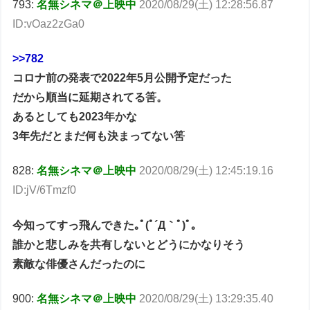
793:
名無シネマ＠上映中
2020/08/29(土) 12:28:56.87
ID:vOaz2zGa0
>>782
コロナ前の発表で2022年5月公開予定だった
だから順当に延期されてる筈。
あるとしても2023年かな
3年先だとまだ何も決まってない筈
828:
名無シネマ＠上映中
2020/08/29(土) 12:45:19.16
ID:jV/6Tmzf0
今知ってすっ飛んできた｡ﾟ(ﾟ´Д｀ﾟ)ﾟ｡
誰かと悲しみを共有しないとどうにかなりそう
素敵な俳優さんだったのに
900:
名無シネマ＠上映中
2020/08/29(土) 13:29:35.40