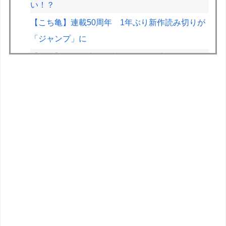
い！？
【こち亀】連載50周年 1年ぶり新作読み切りが
「ジャンプ」に
【速報】とある魔術の禁書目録、最新刊でヒロイ
ン戦争決着wwwwwwwwwwwww
【悲報】映画館の客、ほぼバイオテロレベルのや
らかしで観客が避難する事態にｗｗｗｗ
【悲報】有名漫画家、がんを公表「大腸癌になっ
てしまいました。肝臓に転移も見られてステージ
4です」
CV石川由依、良キャラ多過ぎ問題ｗｗ
HRC（ホンダ・レーシング）折原氏「以前のF1
プロジェクトを経験した専門家を何人か呼び戻し
ました」