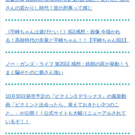
さんの若かりし時代！昔の刑事って感じ
《宇崎ちゃんは遊びたい！》8話感想・画像 今描かれ
る！高校時代の先輩と宇崎ちゃん！！【宇崎ちゃん8話】
ノー・ガンズ・ライフ 第20話 感想：鉄朗の罠が発動！う
まく騙せたのに爺さん強い
10月30日発売予定の『ピクミン3 デラックス』の最新動
画「ピクミンと出会ったら、覚えておきたい3つのこ
と。」が公開！！公式サイトも大幅リニューアルされて
いるぞ！！