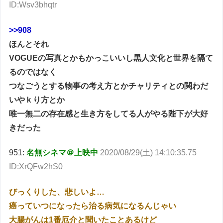
ID:Wsv3bhqtr
>>908
ほんとそれ
VOGUEの写真とかもかっこいいし黒人文化と世界を隔て
るのではなく
つなごうとする物事の考え方とかチャリティとの関わだ
いやｋり方とか
唯一無二の存在感と生き方をしてる人がやる陛下が大好
きだった
951:
名無シネマ＠上映中
2020/08/29(土) 14:10:35.75
ID:XrQFw2hS0
びっくりした、悲しいよ…
癌っていつになったら治る病気になるんじゃい
大腸がんは1番厄介と聞いたことあるけど