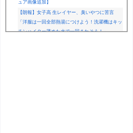
ュア画像追加】
【朗報】女子高 生レイヤー、臭いやつに苦言
「洋服は一回全部熱湯につけよう！洗濯機はキッ
チンハイター薄めた水で一回まわそう！」
【動画】有名女優、アニソン盆踊りにブチ切れ
「日本の品格が落ちたと思いました」
【画像】みいちゃんと山田さん、日本の警察なめ
すぎで炎上ｗｗｗｗwｗｗｗｗｗｗｗｗｗ
メルセデスのラッセルが恋人カルメン・ムントさ
んと婚約
【朝日杯】柵木幹太五段が福間香奈女流五冠、出
口若武六段に勝利
おまいら！ｽﾚﾀｲ読んだか？自慢ｽﾚじゃないんだ
ぞ！少しはおれに気遣え ･ﾟ･(ﾉД`)･ﾟ･｡【再】