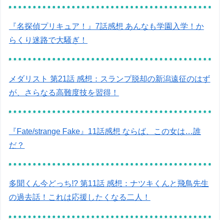
『名探偵プリキュア！』7話感想 あんなも学園入学！か
らくり迷路で大騒ぎ！
メダリスト 第21話 感想：スランプ脱却の新潟遠征のはず
が、さらなる高難度技を習得！
『Fate/strange Fake』11話感想 ならば、この女は…誰
だ？
多聞くん今どっち!? 第11話 感想：ナツキくんと飛鳥先生
の過去話！これは応援したくなる二人！