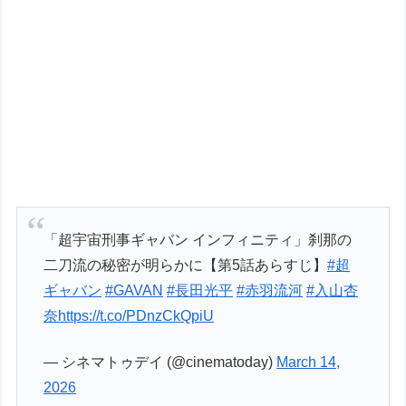
「超宇宙刑事ギャバン インフィニティ」刹那の
二刀流の秘密が明らかに【第5話あらすじ】
#超
ギャバン
#GAVAN
#長田光平
#赤羽流河
#入山杏
奈
https://t.co/PDnzCkQpiU
— シネマトゥデイ (@cinematoday)
March 14,
2026