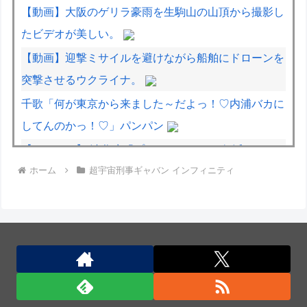
【動画】大阪のゲリラ豪雨を生駒山の山頂から撮影し
たビデオが美しい。
【動画】迎撃ミサイルを避けながら船舶にドローンを
突撃させるウクライナ。
千歌「何が東京から来ました～だよっ！♡内浦バカに
してんのかっ！♡」パンパン
【デレマス】 渋谷凛「プロデューサーは何派？」
ホーム
超宇宙刑事ギャバン インフィニティ
彼女「妊娠したかも…婦人科着いてきて」ワイ「分か
ったよ（嘘やんしくじってないはずやぞ…）」
自衛隊指揮に国産AI、情報収集や分析担わせ迅速な意
思決定…「サカナAI」有力・中国製排除！
日本兵撃ち施設に131億円…習近平が愛国心を煽った
結果、「抗日テーマパーク｣が中国各地に広がる！