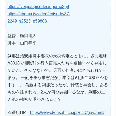
https://tver.jp/episodes/eppruo3grl
https://abema.tv/video/episode/87-
2249_s2523_p59803
監督：樋口達人
脚本：山口恭平
刹那は治安維持本部長の天羽琉唯とともに、多元地球
Λ8018で闇取引を行う密売人たちを逮捕すべく奔走し
ていた。そんななかで、天羽が何者かにさらわれてし
まう。 一刻を争う事態だが、本部は刹那に待機命令を
下す…。 葛藤する刹那だったが、怜慈と再会し、ある
ものを託される。2人が再び共闘するなか、刹那の二
刀流の秘密が明かされる！？
☆番組HP：
https://www.tv-asahi.co.jp/RED/gavaninf/