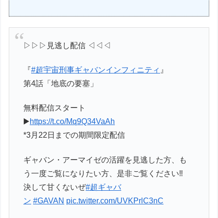
▷▷▷見逃し配信 ◁◁◁
『
#超宇宙刑事ギャバンインフィニティ
』
第4話「地底の要塞」
無料配信スタート
▶️
https://t.co/Mq9Q34VaAh
*3月22日までの期間限定配信
ギャバン・アーマイゼの活躍を見逃した方、も
う一度ご覧になりたい方、是非ご覧ください‼️
決して甘くないぜ
#超ギャバ
ン
#GAVAN
pic.twitter.com/UVKPrlC3nC