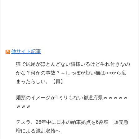
男子の本能に刻まれてるもの ドラゴン、日本
刀、あと一つは？
【画像】GANTZの絶望シーン、ここで決まる
wwww
カノカリ作者「キャラの誕生日の個展開きたいか
他サイト記事
ら1000万円クラファンします！」→結果ｗｘｗ
猫で尻尾がほとんどない猫様いるけど生れ付きなの
かな？何かの事故？→しっぽが短い猫は○○から広
Powered by livedoor 相互RSS
まったらしい。【再】
麺類のイメージが1ミリもない都道府県ｗｗｗｗｗ
ｗｗｗ
テスラ、26年中に日本の納車拠点を6割増 販売急
増による混乱収拾へ