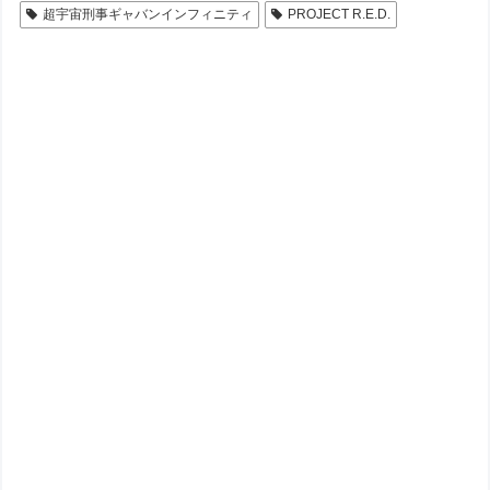
超宇宙刑事ギャバンインフィニティ
PROJECT R.E.D.