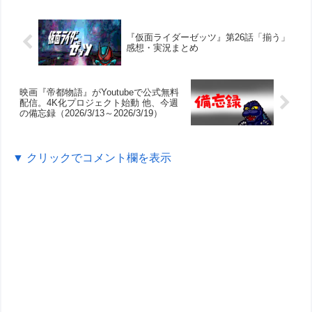
『仮面ライダーゼッツ』第26話「揃う」
感想・実況まとめ
映画『帝都物語』がYoutubeで公式無料
配信。4K化プロジェクト始動 他、今週
の備忘録（2026/3/13～2026/3/19）
▼ クリックでコメント欄を表示