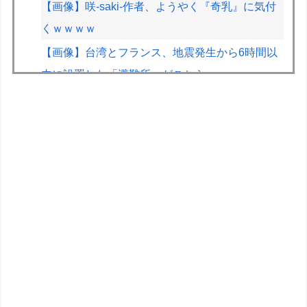
【画像】咲-saki-作者、ようやく『奇乳』に気付
くｗｗｗｗ
【画像】台湾とフランス、地震発生から6時間以
内に設置した「避難所」がこちらｗｗｗｗ
【画像】70年代の漫画、あまりにも時代を先取
りしすぎていたｗｗｗｗ
【画像】山ガールさん、山でラーメンを食べたら
おじさんに怒られるｗｗｗ
ウィリアムズのサインツ、将来について決断でき
ず「分からない」「いつまでに決めるのかも言え
ない」
フジテレビ「2026 FORMULA1 サマーブレイク
SP」を明日（8月9日）から12日間毎日放送へ
ABEMA地域トーナメント2026準決勝直前！渡辺