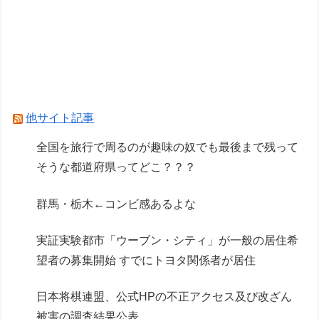
九段のガチ優勝予想＆予選丸わかりＳP
【画像】遊戯王、青眼の究極竜リメイクｗｗｗｗ
【遊戯王】福引が５等６等しか出ないんだが
Powered by livedoor 相互RSS
他サイト記事
全国を旅行で周るのが趣味の奴でも最後まで残って
そうな都道府県ってどこ？？？
群馬・栃木←コンビ感あるよな
実証実験都市「ウーブン・シティ」が一般の居住希
望者の募集開始 すでにトヨタ関係者が居住
日本将棋連盟、公式HPの不正アクセス及び改ざん
被害の調査結果公表