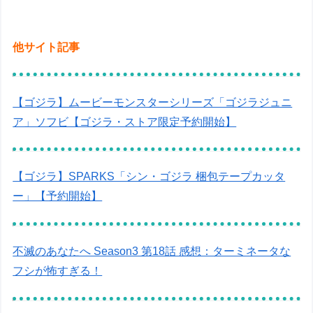
他サイト記事
【ゴジラ】ムービーモンスターシリーズ「ゴジラジュニ
ア」ソフビ【ゴジラ・ストア限定予約開始】
【ゴジラ】SPARKS「シン・ゴジラ 梱包テープカッタ
ー」【予約開始】
不滅のあなたへ Season3 第18話 感想：ターミネータな
フシが怖すぎる！