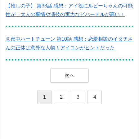
【推しの子】 第33話 感想：アイ役にルビーちゃんの可能
性が！大人の事情や演技の実力などハードルが高い！
真夜中ハートチューン 第10話 感想：恋愛相談のイタチさ
んの正体は意外な人物！アイコンがヒントだった
次へ
1
2
3
4