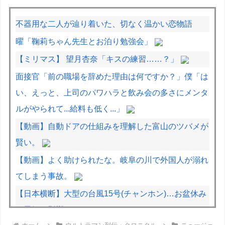
不器用な二人が辿り着いた、切なく温かい恋物語
曜「鞠莉ちゃん先生とお泊り勉強会」
【ミリマス】 望月杏奈「キスの練習……？」
面接官「前の職場を辞めた理由は何ですか？」僕「は
い、えっと、上司のパワハラと飲み会の多さにメンタ
ルがやられて...給料も低く...」
【動画】自動ドアの仕組みを理解した富山のツバメが
賢い。
【動画】よく助けられたな。岐阜の川で外国人が溺れ
てしまう事故。
【日本横断】大型の台風15号(チャンホン)…お盆休み
の天気に影響するおそれ