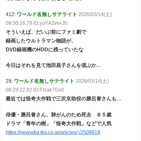
412:
ワールド名無しサテライト
2026/03/14(土)
09:30:16.79 ID:yoYASm+J0
そういえば、だいぶ前にファミ劇で
録画したウルトラマン物語が、
DVD録画機のHDDに残っていたな
今日はそれを見て池田昌子さんを偲ぶか…
29:
ワールド名無しサテライト
2026/03/14(土)
08:29:22.82 ID:Ffzak7Gv0
最近では怪奇大作戦で三沢京助役の勝呂誉さんも…
俳優・勝呂誉さん、肺がんのため死去 ８５歳
ドラマ「青年の樹」「怪奇大作戦」などで人気
https://newsdig.tbs.co.jp/articles/-/2509819