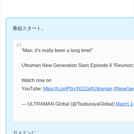
番組スタート。
“Man, it’s really been a long time!”
Ultraman New Generation Stars Episode 8 “Reunion: 
Watch now on
YouTube:
https://t.co/jPfzy3G22p
#Ultraman
#NewGene
— ULTRAMAN Global (@TsuburayaGlobal)
March 1
ガメドンに