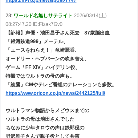
https://m-78.jp/news/post-7747
28:
ワールド名無しサテライト
2026/03/14(土)
08:27:47.20 ID:Ffzak7Gv0
【訃報】声優・池田昌子さん死去 87歳脳出血
「銀河鉄道999」メーテル、
「エースをねらえ！」竜崎麗香、
オードリー・ヘプバーンの吹き替え、
ゲーム「FF XIV」ハイデリン役、
特撮ではウルトラの母の声も。
「綾鷹」CMやテレビ番組のナレーションも多数。
https://www.oricon.co.jp/news/2442125/full/
ウルトラマン物語からメビウスまでの
ウルトラの母は池田さんでした
ちなみに少年タロウの声は鉄郎役の
野沢雅子さんで親子役として共演