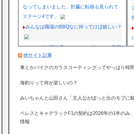
なってしまいました。肝臓に転移も見られて
ステージ4です」
みんなは職場のBBQなに持ってけば嬉しい？
ジャングリア沖縄、イマーシブフォート東京
他サイト記事
の二の舞になりそうｗｗｗｗｗｗ
フェルスタッペンとレッドブルの新契約交渉
車とかバイクのガラスコーティングってやっぱり時
報道について父親ヨスが否定
海釣りって何が楽しいの？
ペレスとキャデラックF1の契約は2026年の1
年のみ、2027年に向けてウィリアムズと交渉
みいちゃんと山田さん「主人公がぽっと出のモブに
開始との情報
ペレスとキャデラックF1の契約は2026年の1年のみ
海外「日本は特別！」日本の地震支援を申し
情報
出たあの親日経営者に海外が大騒ぎ