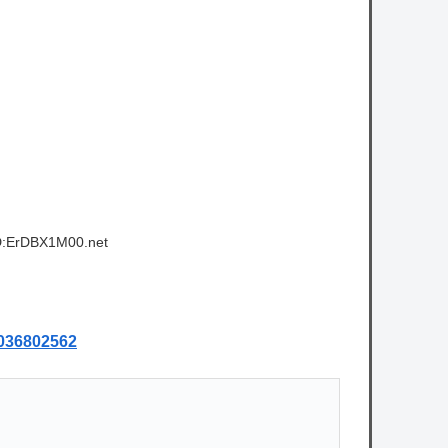
認。どう言い訳する気だこれ
owered by livedoor 相互RSS
D:ErDBX1M00.net
4036802562