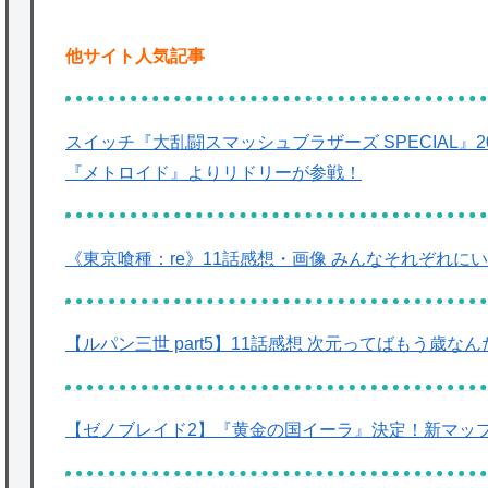
他サイト人気記事
スイッチ『大乱闘スマッシュブラザーズ SPECIAL』2
『メトロイド』よりリドリーが参戦！
《東京喰種：re》11話感想・画像 みんなそれぞれ
【ルパン三世 part5】11話感想 次元ってばもう歳な
【ゼノブレイド2】『黄金の国イーラ』決定！新マッ