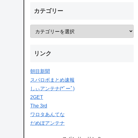
カテゴリー
リンク
朝目新聞
スパロボまとめ速報
しぃアンテナ(*ﾟーﾟ)
2GET
The 3rd
ワロタあんてな
だめぽアンテナ