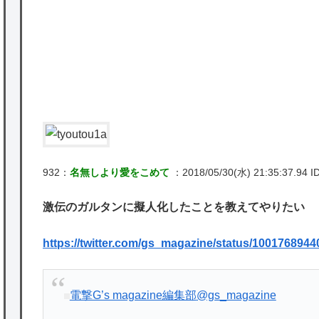
かな。
★【ワートリ】対ボーダーに特化とは言うけ
P
ど
★【ワートリ】2周目も全員でやる隊と分担
でやる隊はそれぞれどの位いるんだろうか特
別課題消化時は別として
Powered by livedoor 相互RSS
932：
名無しより愛をこめて
：2018/05/30(水) 21:35:37.94 I
激伝のガルタンに擬人化したことを教えてやりたい
https://twitter.com/gs_magazine/status/100176894
電撃G’s magazine編集部
@gs_magazine