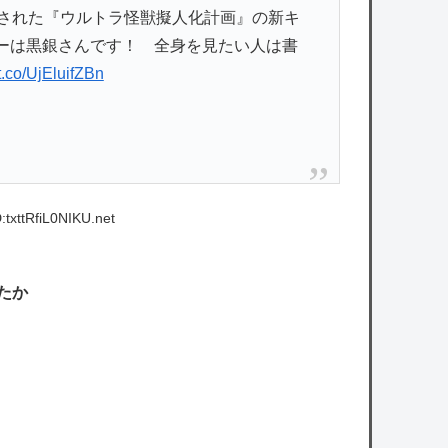
で発表された『ウルトラ怪獣擬人化計画』の新キ
ーは黒銀さんです！ 全身を見たい人は書
/t.co/UjEluifZBn
txttRfiL0NIKU.net
たか