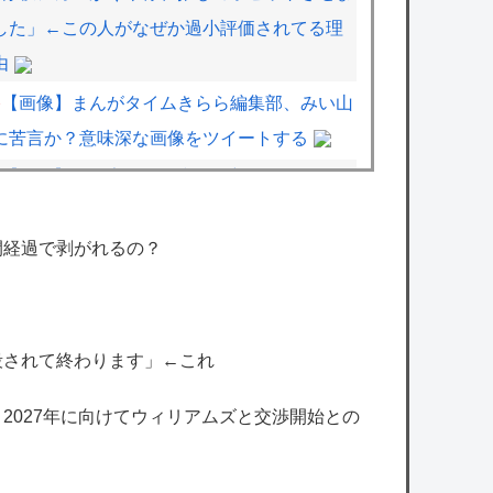
した」←この人がなぜか過小評価されてる理
由
【画像】まんがタイムきらら編集部、みい山
に苦言か？意味深な画像をツイートする
【画像】漫画家・桂正和、最新のパンツ＆お
尻のイラスト投稿にネット衝撃「この質感の
出し方」「実写かと思いました」
間経過で剥がれるの？
【悲報】立川志らく、ガチでブチギレてしま
う！！！！！！
【艦これ】煙幕してんのに大暴れしすぎちゃ
殺されて終わります」←これ
うか？
、2027年に向けてウィリアムズと交渉開始との
抽選に当たったのでSwitch 2買ったけど一切
使ってない。ワイだけ？