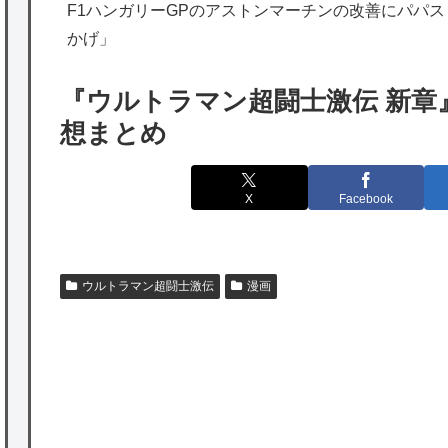
海外「勘弁して！」米国人が最も恐れる日本
F1ハンガリーGPのアストンマーチンの改善にパパ
かげ」
の為替介入再びで海外が大騒ぎ
韓国人「実は日本経済を支えて生かしている
『ウルトラマン超闘士激伝 新章
のは韓国人である理由がこちら…」→「日本
想まとめ
も感謝してるらしい…（ﾌﾞﾙﾌﾞﾙ」＝韓国の反
応
X
Facebook
海外「日本よ、お前がナンバーワンだ」 熊
本地震直後の日本の対応のスピードに世界が
衝撃
ウルトラマン超闘士激伝
漫画
★【ワートリ】細かい情報まで含めて構成さ
れたキャラの掛け合いだからなぁ（約100人）
★【ワートリ】基本的に最上さんも迅に後事
を託すつもりで黒トリガー化したんじゃねえ