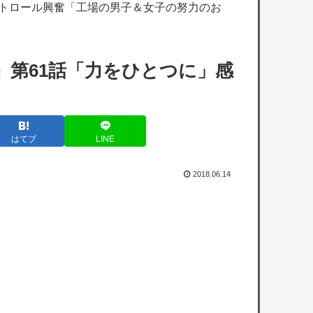
ストロール興奮「工場の男子＆女子の努力のお
【艦これ】ヴァトールはなんて呼べばいいん
だろうね
【悲報】立川志らく、ガチでブチギレてしま
』第61話「力をひとつに」感
う！！！！！！
【ホロライブ】※杉田さんはねっ子神です
はてブ
LINE
【ホロライブ】おかゆ・千速、お悩み相談ぶ
るんぶるん編まとめ『太もも雑談w』『千速
2018.06.14
はやっぱ湿度が高い』『にゃんちゃん好き過
ぎだろ』
【画像】一番手Vグループはマジでこういう
男とのコラボも解禁したほうがいいよ
【悲報】防犯カメラにバッチリ映った55歳露
出魔「身に覚えがありません」と容疑を否