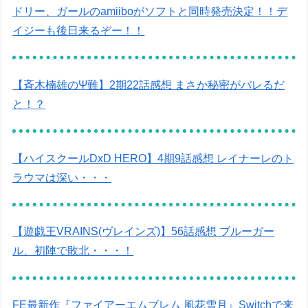
ドリー、ガールのamiiboがソフトと同時発売決定！！デ
イジーも後日来るぞー！！
【斉木楠雄のΨ難】2期22話感想 まさか秘密がバレるだ
と！？
【ハイスクールDxD HERO】4期9話感想 レイナーレのト
ラウマは深い・・・
【遊戯王VRAINS(ヴレインズ)】56話感想 ブルーガー
ル、初陣で敗北・・・！
FE最新作『ファイアーエムブレム 風花雪月』Switchで来