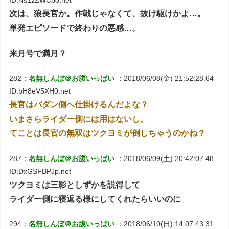
次は、狼長官か。作戦じゃなくて、抜け駆けかよ…。
単発エピソードで終わりの悪感…。
来月号で満月？
282：
名無しんぼ＠お腹いっぱい
：2018/06/08(金) 21:52:28.64
ID:bH8eV5XH0.net
長官はバダン側へ仕掛けるんだよな？
いまさらライダー側には用はないし。
てことは長官の無双はツクヨミが倒しちゃうのかね？
287：
名無しんぼ＠お腹いっぱい
：2018/06/09(土) 20:42:07.48
ID:DxGSFBPJp.net
ツクヨミは三影としずかを説得して
ライダー側に寝返る様にしてくれたらいいのに
294：
名無しんぼ＠お腹いっぱい
：2018/06/10(日) 14:07:43.31