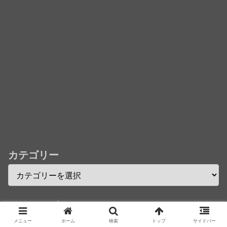
★【ワートリ】今月新発売!!第27巻まとめ【コメント
欄まとめます】【しばらく固定記事です】
★【ワートリ】今月第241話「遠征選抜試験㊲」第
242話「遠征選抜試験㊳」【コメント欄まとめます】
【しばらく固定記事です】
★【ワートリ】風間隊3人≒忍田単騎くらいのイメー
ジかな
Powered by livedoor 相互RSS
カテゴリー
アーカイブ
メニュー
ホーム
検索
トップ
サイドバー