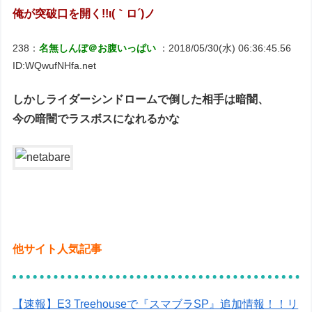
俺が突破口を開く!!ι(｀ロ´)ノ
238：
名無しんぼ＠お腹いっぱい
：2018/05/30(水) 06:36:45.56
ID:WQwufNHfa.net
しかしライダーシンドロームで倒した相手は暗闇、
今の暗闇でラスボスになれるかな
他サイト人気記事
【速報】E3 Treehouseで『スマブラSP』追加情報！！リ