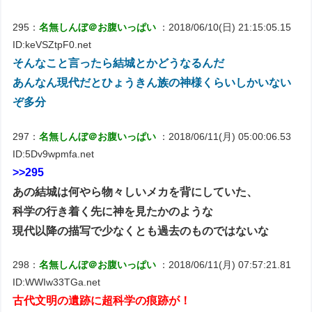
295：
名無しんぼ＠お腹いっぱい
：2018/06/10(日) 21:15:05.15
ID:keVSZtpF0.net
そんなこと言ったら結城とかどうなるんだ
あんなん現代だとひょうきん族の神様くらいしかいない
ぞ多分
297：
名無しんぼ＠お腹いっぱい
：2018/06/11(月) 05:00:06.53
ID:5Dv9wpmfa.net
>>295
あの結城は何やら物々しいメカを背にしていた、
科学の行き着く先に神を見たかのような
現代以降の描写で少なくとも過去のものではないな
298：
名無しんぼ＠お腹いっぱい
：2018/06/11(月) 07:57:21.81
ID:WWIw33TGa.net
古代文明の遺跡に超科学の痕跡が！