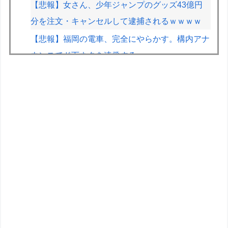
【悲報】女さん、少年ジャンプのグッズ43億円
分を注文・キャンセルして逮捕されるｗｗｗｗ
【悲報】福岡の電車、完全にやらかす。構内アナ
ウンスでド下ネタを連発するｗｗｗｗｗ
【画像】早朝カビキラーばらまきおばさん、結構
ばらまくｗｗｗｗ
尾田栄一郎、新人漫画家に喝「31ページの漫画
を描くのに何をウダウダやってるんですか」
【遊戯王】1億DL記念「福引」の格差ヤバくな
い！？
ヤムチャは繰気弾を強化していくべきだった
伊Autosprint誌：ニューエイ代表渾身のアストン
マーチンAMR26を改善に導いた最大の功労者は
カルディレ