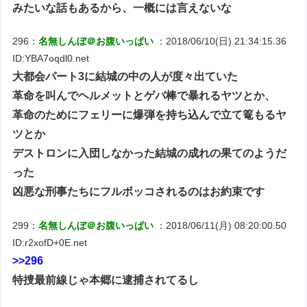
みたいな話もあるから、一概には言えないな
296：
名無しんぼ＠お腹いっぱい
：2018/06/10(日) 21:34:15.36
ID:YBA7oqdl0.net
大都会パート3に結城の中の人が度々出ていた
革命を叫んでヘルメットとゲバ棒で暴れるヤツとか、
革命のためにフェリーに爆弾を持ち込んで立て篭もるヤ
ツとか
デストロンに入団しなかった結城の成れの果てのようだ
った
凶悪な刑事たちにフルボッコされるのはお約束です
299：
名無しんぼ＠お腹いっぱい
：2018/06/11(月) 08:20:00.50
ID:r2xofD+0E.net
>>296
特捜最前線じゃ本郷に逮捕されてるし