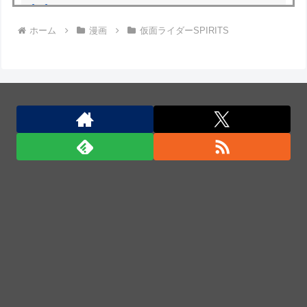
(((ﾟДﾟ)))
ホーム
漫画
仮面ライダーSPIRITS
ロシア海軍の太平洋艦隊、日本海やオホーツク海で軍
事演習開始…ウクライナ支援続ける日本を威嚇か！
日本の商船が中国に臨検された場合は「台湾軍が対
応」と台湾軍トップ！
日本の商船が中国に臨検された場合は「台湾軍が対
応」と台湾軍トップ！
日本の商船が中国に臨検された場合は「台湾軍が対
応」と台湾軍トップ！
「君たちはどう生きるか」Blu-ray予約受付開始！ア
フレコ台本や絵コンテ、米津玄師による主題歌「地球
儀」ミュージッククリップ収録。スタジオジブリ作品
で初の「4K UHD」版も発売！！