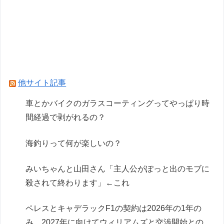
車とかバイクのガラスコーティングってやっぱり
時間経過で剥がれるの？
飼いネコと添い寝するのが理想なんです。 ネコ
が自分から布団にもぐり込んでくる様できません
か？【再】
他サイト記事
Powered by livedoor 相互RSS
車とかバイクのガラスコーティングってやっぱり時
間経過で剥がれるの？
海釣りって何が楽しいの？
みいちゃんと山田さん「主人公がぽっと出のモブに
殺されて終わります」←これ
ペレスとキャデラックF1の契約は2026年の1年の
み、2027年に向けてウィリアムズと交渉開始との