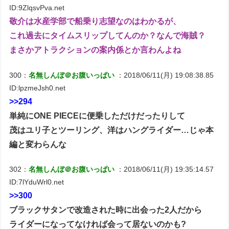
ID:9ZlqsvPva.net
敬介は水産学部で船乗り志望なのはわかるが、
これ過去にタイムスリップしてんのか？なんで海賊？
まさかアトラクションの案内係とか言わんよね
300：
名無しんぼ＠お腹いっぱい
：2018/06/11(月) 19:08:38.85
ID:lpzmeJsh0.net
>>294
単純にONE PIECEに便乗しただけだったりして
茂はユリ子とツーリング、洋はハングライダー…じゃ本
編と変わらんな
302：
名無しんぼ＠お腹いっぱい
：2018/06/11(月) 19:35:14.57
ID:7lYduWrl0.net
>>300
ブラックサタンで改造された時に出会った2人だから
ライダーになってなければ会って居ないのかも?