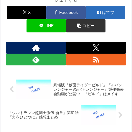
シェアする
X
Facebook
はてブ
LINE
コピー
劇場版『仮面ライダービルド』『ルパン
レンジャーVSパトレンジャー』製作発表
会動画が公開中、「ビルド」はメイキン
グ動画も
『ウルトラマン超闘士激伝 新章』第61話
「力をひとつに」感想まとめ