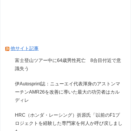
【画像】かつて天下を獲っていたYouTuberの現
在ｗｗｗｗ
【悲報】黒人、卑怯すぎて炎上するｗｗｗｗ
【デレマス漫画】シンデレラガールズの日常「愛
を伝えて♡」を公開
他サイト記事
Powered by livedoor 相互RSS
富士登山ツアー中に64歳男性死亡 8合目付近で意
識失う
伊Autosprint誌：ニューエイ代表渾身のアストンマ
ーチンAMR26を改善に導いた最大の功労者はカル
ディレ
HRC（ホンダ・レーシング）折原氏「以前のF1プ
ロジェクトを経験した専門家を何人か呼び戻しまし