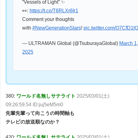
“Vessels of Light” ✨
👀:
https://t.co/T6RLXr6Ir1
Comment your thoughts
with
#NewGenerationStars
!
pic.twitter.com/O7CfD1
— ULTRAMAN Global (@TsuburayaGlobal)
March 1
2025
380:
ワールド名無しサテライト
2025/03/01(土)
09:26:59.54 ID:juj5eM5m0
先輩先輩って向こうの時間軸も
テレビの放送順なのか？
420:
ワールド名無しサテライト
2025/03/01(土)