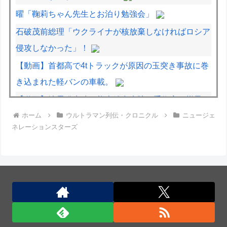
曜「鞠莉ちゃん先生とお泊り勉強会」
石破茂前総理「ウクライナが核放棄しなければロシア
侵攻しなかった」！
【動画】首都高で4tトラックが原因の玉突き事故に巻
き込まれた軽バンの車載。
【動画】地震発生時の熊本総合病院の手術室の様子が
ホーム
ウルトラマン列伝・クロニクル
ニュージェ
(((ﾟДﾟ)))
ネレーションスターズ
【動画】ロシアの空挺兵、パラシュートが開かずに墜
落してしまう。
【動画】高速道路を走行中の車からリアガラスが飛ん
でくる事故(ﾟoﾟ)
中国企業Zbtlink製ルーター20機種にバックドア、外
部から完全制御のおそれ！