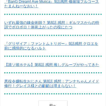
『BanG Dream! Ave Mujica』9話感想 修羅場フルコース
たまんねーなおい！
いずれ最強の錬金術師？ 第8話 感想：ギルマスからの特
訓でボロボロ！体術上がったの役にたつ
『グリザイア：ファントムトリガー』9話感想 クロエを
前に感情的になるハルト
【誰ソ彼ホテル】第8話 感想 推しグループがやってきた
悪役令嬢転生おじさん 第8話 感想：アンナちゃんメイド
修行！グレイス様との齟齬は埋まらない！
前へ