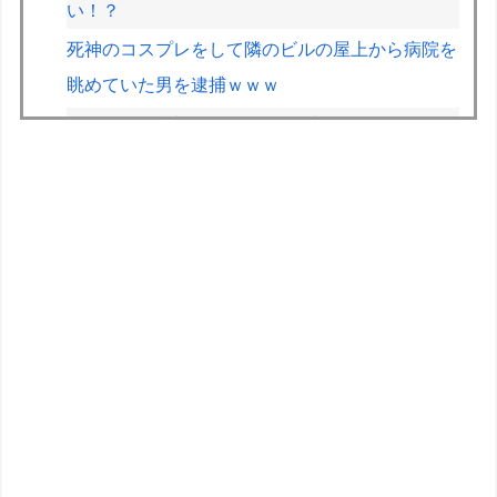
い！？
死神のコスプレをして隣のビルの屋上から病院を
眺めていた男を逮捕ｗｗｗ
伊Autosprint誌：ニューエイ代表渾身のアストン
マーチンAMR26を改善に導いた最大の功労者は
カルディレ
メルセデスのラッセルは2026F1マシンに対し雑
音をきり離し本質的な部分に集中できていないら
しい
一人暮しの為引越しするんやけど、普段自分に寄
り付かないネコが部屋に入って来て一緒に寝て
る。【再】
【悲報】Amazon配達員、ガチでブチギレるｗｗ
ｗｗ