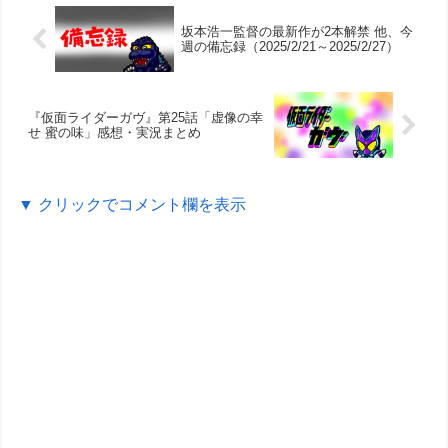
坂本浩一監督の最新作が2本解禁 他、今
週の備忘録（2025/2/21～2025/2/27）
『仮面ライダーガヴ』第25話「虚像の幸
せ 蜜の味」感想・実況まとめ
▼ クリックでコメント欄を表示