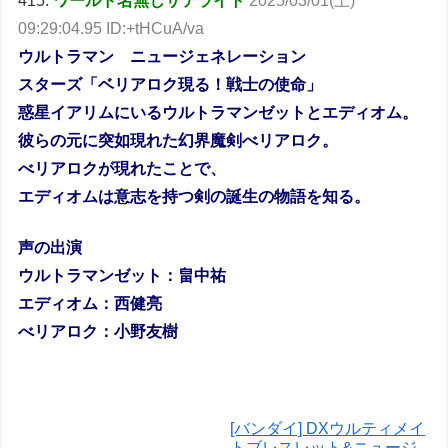
415:
ワールド名無しサテライト
2025/03/01(土)
09:29:04.95 ID:+tHCuA/va
ウルトラマン ニュージェネレーション
スターズ「ベリアロク現る！戦士の使命」
惑星イアリムにいるウルトラマンゼットとエディオム。
彼らの元に突如現れた幻界魔剣べリアロク。
べリアロクが現れたことで、
エディオムは意志を持つ剣の誕生の物語を知る。
声の出演
ウルトラマンゼット：畠中祐
エディオム：西健亮
べリアロク：小野友樹
[バンダイ] DXウルティメイ
トブレスレット&ニュージ