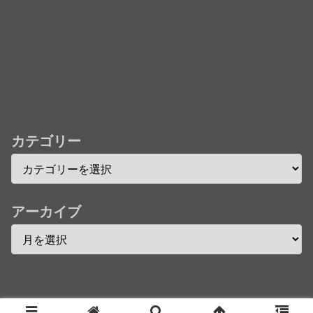
★【ワートリ】今月第241話「遠征選抜試験㊲」第
242話「遠征選抜試験㊳」【コメント欄まとめます】
【しばらく固定記事です】
★【ワートリ】風間隊3人≒忍田単騎くらいのイメー
ジかな
Powered by livedoor 相互RSS
カテゴリー
アーカイブ