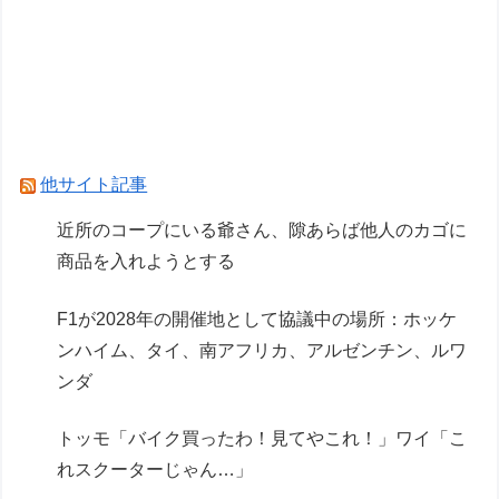
ンダルシア 水着Ver.」フィギュア【出荷日更新・
8月25日頃発売】
【リコリス・リコイル】セガ「錦木千束」と「井
ノ上たきな」 STREET SNAP プライズフィギュ
ア【彩色原型公開】
他サイト記事
Powered by livedoor 相互RSS
近所のコープにいる爺さん、隙あらば他人のカゴに
商品を入れようとする
F1が2028年の開催地として協議中の場所：ホッケ
ンハイム、タイ、南アフリカ、アルゼンチン、ルワ
ンダ
トッモ「バイク買ったわ！見てやこれ！」ワイ「こ
れスクーターじゃん…」