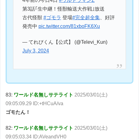
4年前の今日4日
#ウルトラマンZ
第3話｢生中継！怪獣輸送大作戦｣放送
古代怪獣
#ゴモラ
登場
#完全超全集
、好評
発売中
pic.twitter.com/81xboFK6Xu
— てれびくん【公式】 (@Televi_Kun)
July 3, 2024
83:
ワールド名無しサテライト
2025/03/01(土)
09:05:09.29 ID:+tHCuA/va
ゴモたん！
82:
ワールド名無しサテライト
2025/03/01(土)
09:05:03.34 ID:AVeandVH0