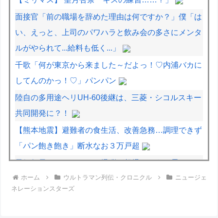
面接官「前の職場を辞めた理由は何ですか？」僕「は
い、えっと、上司のパワハラと飲み会の多さにメンタ
ルがやられて...給料も低く...」
千歌「何が東京から来ました～だよっ！♡内浦バカに
してんのかっ！♡」パンパン
陸自の多用途ヘリUH-60後継は、三菱・シコルスキー
共同開発に？！
【熊本地震】避難者の食生活、改善急務…調理できず
「パン飽き飽き」断水なお３万戸超
元銀行員ワイ、そろそろ爆弾が起爆しそうで震える
ホーム
ウルトラマン列伝・クロニクル
ニュージェ
ネレーションスターズ
イタリア・ナポリ近郊で過去40年で最大規模の地震
「M4.7」の揺れを観測