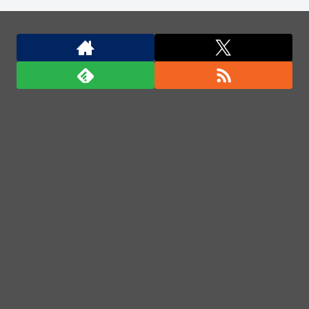
【群馬】デカいNinja乗りさん、後方確認しない軽四
に当てられてしまう。
「自衛隊員や報道カメラマンのフリをして泥棒を…」
500万円分の預金通帳を盗まれた高齢女性が明かす被
害！
豪雨で流出「北朝鮮地雷に注意」、2週間で12個発
見…韓国北西部！
「君たちはどう生きるか」Blu-ray予約受付開始！ア
フレコ台本や絵コンテ、米津玄師による主題歌「地球
儀」ミュージッククリップ収録。スタジオジブリ作品
で初の「4K UHD」版も発売！！
★【ワートリ】今月新発売!!第27巻まとめ【コメント
欄まとめます】【しばらく固定記事です】