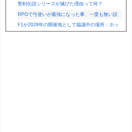
聖剣伝説シリーズが滅びた理由って何？
RPGで弓使いが最強になった事、一度も無い説
F1が2028年の開催地として協議中の場所：ホッ
ケンハイム、タイ、南アフリカ、アルゼンチン、
ルワンダ
【画像】2026年のF1、トップ4チームとそれ以外
の差がガチでエグい
BYDの軽EV「ラッコ」受注が700台超 7月販売
は125台
【超宇宙刑事ギャバン】食玩ミニプラ「インフィ
ニティキット03 エクスプレスギャバリオン」明
日発売【公式レビュー記事公開】
【ガンダム閃光のハサウェイ】GGG「ギギ・ア