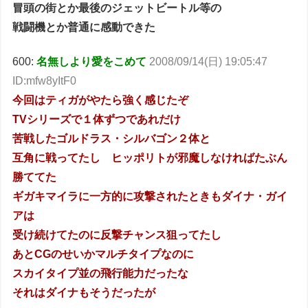
冒頭の街とか最後のジェットビートル等の
戦闘機とか普通に感動できた
600:
名無しより愛をこめて
2008/09/14(日) 19:05:47
ID:mfw8yItF0
今回はティガがやたら強く感じたぞ
TVシリーズで１体ずつであれだけ
苦戦したゴルドラス・シルバゴン２体と
互角に戦ってたし ヒッポリトが邪魔しなければたぶん
勝ててた
ギガキマイラに一方的に攻撃されたときもダイナ・ガイ
アは
受け続けてたのに反撃チャンス狙ってたし
あとCGのせいかマルチタイプなのに
スカイタイプ並の飛行能力だったな
それはダイナもそうだったが