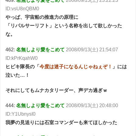
489:
名無しより愛をこめて
2008/09/13(土) 23:22:23
ID:vsU8nQBM0
やっぱ、宇宙船の推進力の原理に
「リパルサーリフト」という名称を出して欲しかった
な。
462:
名無しより愛をこめて
2008/09/13(土) 21:54:07
ID:kPrKqahW0
ヒビキ隊長の「
今度は迷子になるんじゃねぇぞ！
」には
泣いた…！
それにしてもムナカタリーダー、声デカ過ぎｗ
444:
名無しより愛をこめて
2008/09/13(土) 20:48:00
ID:Y1UbnysI0
我夢の見送りには石室コマンダーも来てほしかった