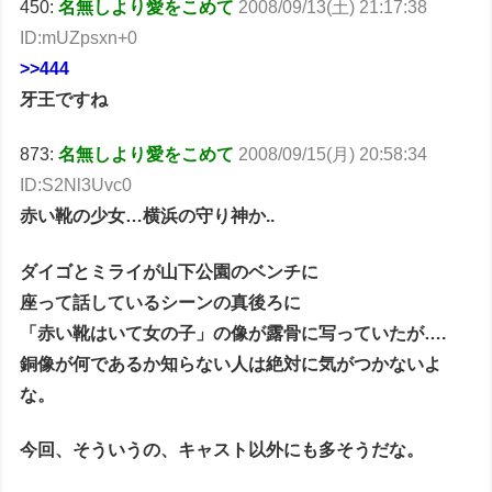
450:
名無しより愛をこめて
2008/09/13(土) 21:17:38
ID:mUZpsxn+0
>>444
牙王ですね
873:
名無しより愛をこめて
2008/09/15(月) 20:58:34
ID:S2Nl3Uvc0
赤い靴の少女…横浜の守り神か..
ダイゴとミライが山下公園のベンチに
座って話しているシーンの真後ろに
「赤い靴はいて女の子」の像が露骨に写っていたが….
銅像が何であるか知らない人は絶対に気がつかないよ
な。
今回、そういうの、キャスト以外にも多そうだな。