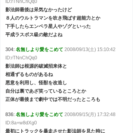
ID:rTNnChQq0
影法師最後は呆気なかったけど
８人のウルトラマンを吹き飛ばす超能力とか
下手したらエンペラ星人やゾグといった
平成ラスボス級の敵だよね
304:
名無しより愛をこめて
2008/09/13(土) 15:10:42
ID:rTNnChQq0
影法師は根源的破滅招来体と
相通ずるものがあるね
悪意を利用し、怪獣を改造し
自分は裏であざ笑っているところとか
正体が最後まで劇中では不明だったところも
836:
名無しより愛をこめて
2008/09/15(月) 17:32:48
ID:8a+w8dXg0
最初にトラックを暴走させた影法師を見た時に