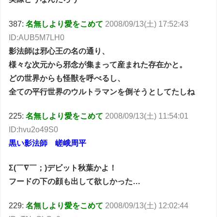
387:
名無しより愛をこめて
2008/09/13(土) 17:52:43
ID:AUB5M7LH0
影法師は邪心王の名の通り、
様々な次元から邪念が集まって産まれた存在かと。
どの世界からも怪獣を呼べるし、
全ての平行世界のウルトラマンを倒そうとしてたしね
225:
名無しより愛をこめて
2008/09/13(土) 11:54:01
ID:hvu2o49S0
黒い影法師 嵯峨周平
Σ(￣∇￣；)デビット秋葉かよ！
フードの下の顔も出して欲しかった…
229:
名無しより愛をこめて
2008/09/13(土) 12:02:44