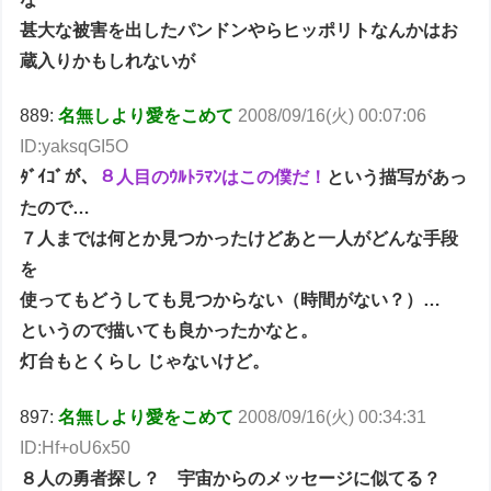
甚大な被害を出したパンドンやらヒッポリトなんかはお
蔵入りかもしれないが
889:
名無しより愛をこめて
2008/09/16(火) 00:07:06
ID:yaksqGI5O
ﾀﾞｲｺﾞが、
８人目のｳﾙﾄﾗﾏﾝはこの僕だ！
という描写があっ
たので…
７人までは何とか見つかったけどあと一人がどんな手段
を
使ってもどうしても見つからない（時間がない？）…
というので描いても良かったかなと。
灯台もとくらし じゃないけど。
897:
名無しより愛をこめて
2008/09/16(火) 00:34:31
ID:Hf+oU6x50
８人の勇者探し？ 宇宙からのメッセージに似てる？