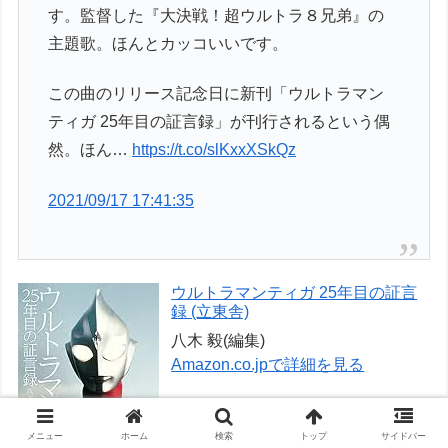
す。監督した『大決戦！超ウルトラ８兄弟』の
主題歌。ほんとカッコいいです。
この曲のリリース記念日に新刊「ウルトラマン
ティガ 25年目の証言録」が刊行されるという偶
然。ほん…
https://t.co/slKxxXSkQz
2021/09/17 17:41:35
ウルトラマンティガ 25年目の証言
録 (立東舎)
八木 毅(編集)
Amazon.co.jpで詳細を見る
メニュー
ホーム
検索
トップ
サイドバー