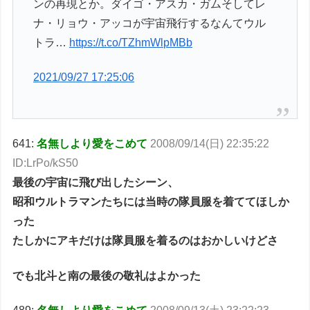
ンの再現とか。ダイゴ・アスカ・ガムそしてレ
ナ・リョウ・アッコが宇宙飛行するなんてウル
トラ…
https://t.co/TZhmWlpMBb
2021/09/27 17:25:06
641:
名無しより愛をこめて
2008/09/14(日) 22:35:22
ID:LrPo/kS50
最後の宇宙に飛び出したシーン、
昭和ウルトラマンたちには当時の隊員服を着ててほしか
った
たしかにアキだけは隊員服を着るのはおかしいけどさ
でも北斗と南の最後の敬礼はよかった