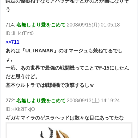
鈍足の怪獣相手ならアパッチ相手とかの方が画になりそ
う
714:
名無しより愛をこめて
2008/09/15(月) 01:05:18
ID:JlH4tTYt0
>>711
あれは「ULTRAMAN」のオマージュも兼ねてるでし
ょ。
一応、あの世界で最強の戦闘機ってことでF-15にしたん
だと思うけど。
基本ウルトラでは戦闘機で攻撃するしｗ
272:
名無しより愛をこめて
2008/09/13(土) 14:19:24
ID:+Xk2iTkjO
ギガキマイラのゲスラヘッドは散々な目にあってたな