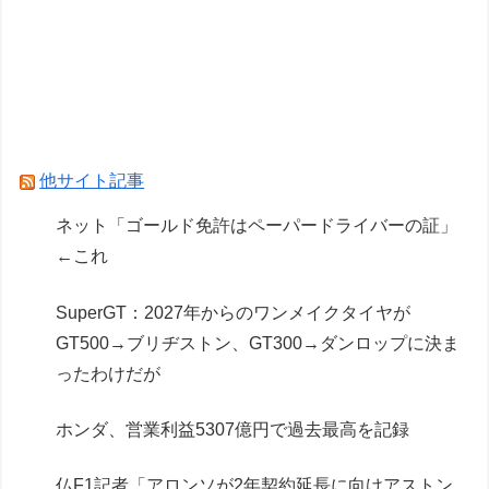
F1ハンガリーGPのアストンマーチンの改善にパ
パストロール興奮「工場の男子＆女子の努力のお
かげ」
【うなぎとにんにく】焼き鳥焼いてるから見てク
レメンスｗｗｗ（画像あり）
他サイト記事
Powered by livedoor 相互RSS
ネット「ゴールド免許はペーパードライバーの証」
←これ
SuperGT：2027年からのワンメイクタイヤが
GT500→ブリヂストン、GT300→ダンロップに決ま
ったわけだが
ホンダ、営業利益5307億円で過去最高を記録
仏F1記者「アロンソが2年契約延長に向けアストン