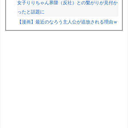
女子りりちゃん界隈（反社）との繫がりが見付か
ったと話題に
【漫画】最近のなろう主人公が追放される理由ｗ
ｗｗ
【悲報】ゲーフリ新作、Steam賛否両論(53%)
に。ポケモンで磨いた技術力…
【爆笑】最近のオスガキ、名前がダサすぎるｗｗ
ｗｗ
【速報】ジャンポケ斎藤、求刑7年で逝く。実刑
確実か
【悲報】「太鼓の達人」で発作を起こしたチーズ
牛丼、SNSで晒され嘲笑の的にされるｗｗｗｗ
海釣りって何が楽しいの？