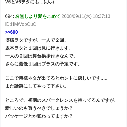
V6とV6ヲタにも…(-人-)
694:
名無しより愛をこめて
2008/09/11(木) 18:37:13
ID:HM/VobOuO
>>690
博様ヲタですが、一人で２回、
坂本ヲタと１回は見に行きます。
一人の２回は舞台挨拶付きなんで、
さらに最低１回はプラスの予定です。
ここで博様ネタが出てるとホントに嬉しいです…。
また話題にしてやって下さい。
ところで、初期のスパークレンスを持ってるんですが、
新しいのも買うべきでしょうか？
パッケージとか変わってますか？