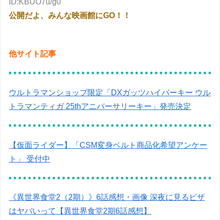
ID:KBUO7u/g0
公開だよ、みんな映画館にGO！！
他サイト記事
ウルトラマンショップ限定「DXガッツハイパーキー ウル
トラマンティガ 25thアニバーサリーキー」発売決定
【仮面ライダー】「CSM変身ベルト商品化希望アンケー
ト」 受付中
《異世界食堂2（2期）》6話感想・画像 深夜に見るピザ
はヤバいって【異世界食堂2期6話感想】