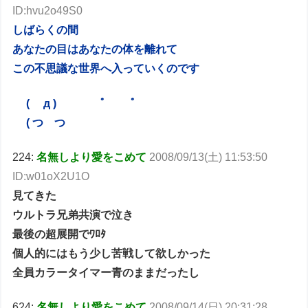
ID:hvu2o49S0
しばらくの間
あなたの目はあなたの体を離れて
この不思議な世界へ入っていくのです
( д ) ﾟ ﾟ
( つ つ
224:
名無しより愛をこめて
2008/09/13(土) 11:53:50
ID:w01oX2U1O
見てきた
ウルトラ兄弟共演で泣き
最後の超展開でﾜﾛﾀ
個人的にはもう少し苦戦して欲しかった
全員カラータイマー青のままだったし
624:
名無しより愛をこめて
2008/09/14(日) 20:31:28