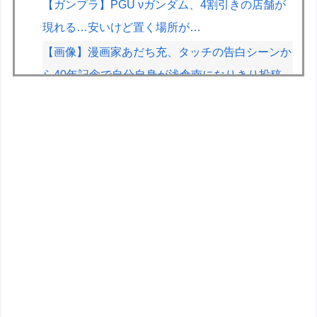
【ガンプラ】PGU νガンダム、4割引きの店舗が
現れる…安いけど置く場所が…
【画像】漫画家あだち充、タッチの告白シーンか
ら40年記念で自分自身が浅倉南になりきり投稿
冨樫義博「ヒソカは最強なんだぁ本気出してない
だけなんだぁ」←こいつのこの情熱なんなの？
【朝日杯】柵木幹太五段が福間香奈女流五冠、出
口若武六段に勝利
猫に関する質問 → これがモフモフだ！！【再】
カズレーザーさん、無保険で車を乗り回すやつを
一蹴してしまうｗｗｗｗｗｗ
ファンタジーRPGでテンション上がる場所と行
動と言えば
【画像】女子バスケ部のラーメン、限界突破ｗｗ