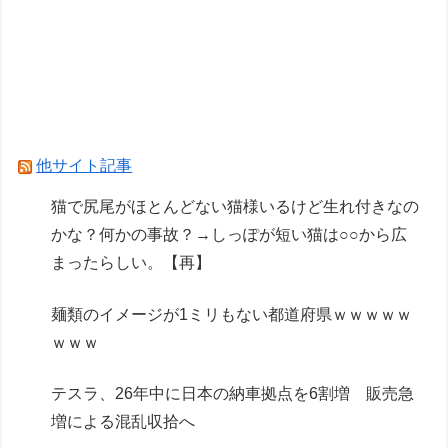
ｗｗ
【悲報】新幹線で「大音量でゲーム実況する息
子」の母親、セクシーすぎて草ｗｗｗｗ
【衝撃】九州人、これをすべて生で食すｗｗｗｗ
他サイト記事
Powered by livedoor 相互RSS
猫で尻尾がほとんどない猫様いるけど生れ付きなの
かな？何かの事故？→しっぽが短い猫は○○から広
まったらしい。【再】
麺類のイメージが1ミリもない都道府県ｗｗｗｗｗ
ｗｗｗ
テスラ、26年中に日本の納車拠点を6割増 販売急
増による混乱収拾へ