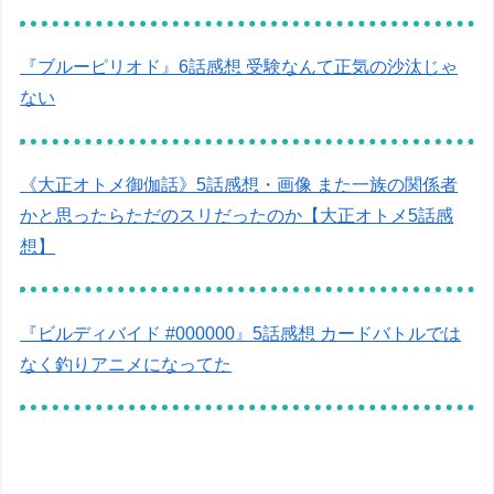
『ブルーピリオド』6話感想 受験なんて正気の沙汰じゃ
ない
《大正オトメ御伽話》5話感想・画像 また一族の関係者
かと思ったらただのスリだったのか【大正オトメ5話感
想】
『ビルディバイド #000000』5話感想 カードバトルでは
なく釣りアニメになってた