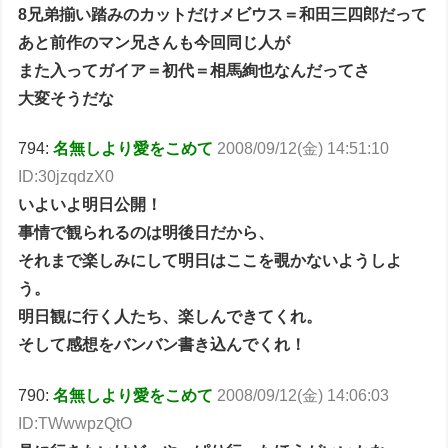
8兄弟揃い踏みのカットだけメビウス＝和田三四郎だって
あと前作のマン兄さんも今回同じ人が
また入ってガイア＝初代＝相馬絢也なんだってさ
大変そうだな
794:
名無しより愛をこめて
2008/09/12(金) 14:51:10
ID:30jzqdzX0
いよいよ明日公開！
事情で観られるのは明後日だから、
それまで楽しみにして明日はここを覗かないようしよ
う。
明日観に行く人たち、楽しんできてくれ。
そして感想をバンバン書き込んでくれ！
790:
名無しより愛をこめて
2008/09/12(金) 14:06:03
ID:TWwwpzQtO