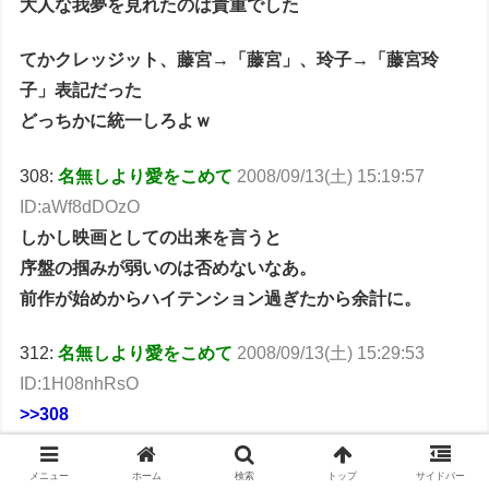
大人な我夢を見れたのは貴重でした
てかクレッジット、藤宮→「藤宮」、玲子→「藤宮玲
子」表記だった
どっちかに統一しろよｗ
308:
名無しより愛をこめて
2008/09/13(土) 15:19:57
ID:aWf8dDOzO
しかし映画としての出来を言うと
序盤の掴みが弱いのは否めないなあ。
前作が始めからハイテンション過ぎたから余計に。
312:
名無しより愛をこめて
2008/09/13(土) 15:29:53
ID:1H08nhRsO
>>308
前作に限らず、オリジナル劇場版全11作のほとんどが
戦闘シーンからスタートするから、その点は拍子抜けだ
メニュー
ホーム
検索
トップ
サイドバー