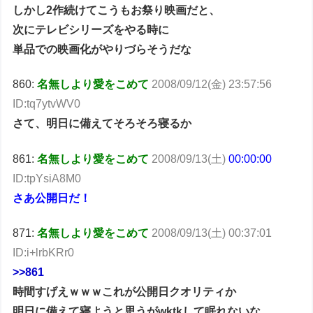
しかし2作続けてこうもお祭り映画だと、
次にテレビシリーズをやる時に
単品での映画化がやりづらそうだな
860:
名無しより愛をこめて
2008/09/12(金) 23:57:56
ID:tq7ytvWV0
さて、明日に備えてそろそろ寝るか
861:
名無しより愛をこめて
2008/09/13(土)
00:00:00
ID:tpYsiA8M0
さあ公開日だ！
871:
名無しより愛をこめて
2008/09/13(土) 00:37:01
ID:i+lrbKRr0
>>861
時間すげえｗｗｗこれが公開日クオリティか
明日に備えて寝ようと思うがwktkして眠れないな