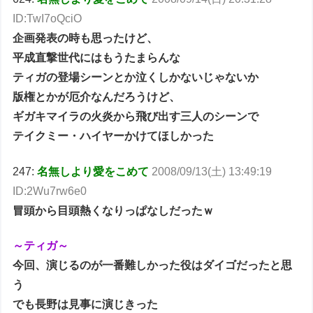
ID:TwI7oQciO
企画発表の時も思ったけど、
平成直撃世代にはもうたまらんな
ティガの登場シーンとか泣くしかないじゃないか
版権とかが厄介なんだろうけど、
ギガキマイラの火炎から飛び出す三人のシーンで
テイクミー・ハイヤーかけてほしかった
247:
名無しより愛をこめて
2008/09/13(土) 13:49:19
ID:2Wu7rw6e0
冒頭から目頭熱くなりっぱなしだったｗ
～ティガ～
今回、演じるのが一番難しかった役はダイゴだったと思
う
でも長野は見事に演じきった