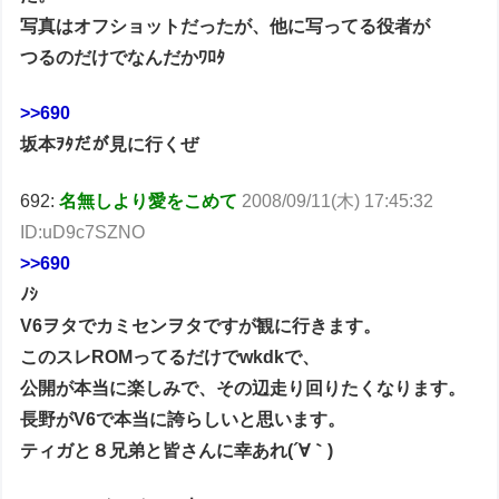
写真はオフショットだったが、他に写ってる役者が
つるのだけでなんだかﾜﾛﾀ
>>690
坂本ｦﾀだが見に行くぜ
692:
名無しより愛をこめて
2008/09/11(木) 17:45:32
ID:uD9c7SZNO
>>690
ﾉｼ
V6ヲタでカミセンヲタですが観に行きます。
このスレROMってるだけでwkdkで、
公開が本当に楽しみで、その辺走り回りたくなります。
長野がV6で本当に誇らしいと思います。
ティガと８兄弟と皆さんに幸あれ(´∀｀)