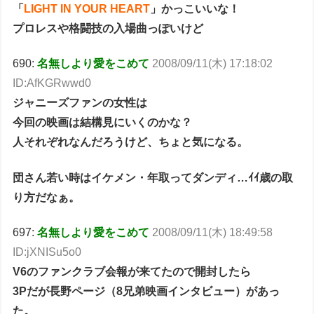
「
LIGHT IN YOUR HEART
」かっこいいな！
プロレスや格闘技の入場曲っぽいけど
690:
名無しより愛をこめて
2008/09/11(木) 17:18:02
ID:AfKGRwwd0
ジャニーズファンの女性は
今回の映画は結構見にいくのかな？
人それぞれなんだろうけど、ちょと気になる。
団さん若い時はイケメン・年取ってダンディ…ｲｲ歳の取
り方だなぁ。
697:
名無しより愛をこめて
2008/09/11(木) 18:49:58
ID:jXNISu5o0
V6のファンクラブ会報が来てたので開封したら
3Pだが長野ページ（8兄弟映画インタビュー）があっ
た。