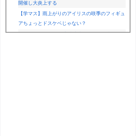
開催し大炎上する
【学マス】雨上がりのアイリスの咲季のフィギュ
アちょっとドスケベじゃない？
ドラクエ12を11より完成度上げるために必要な
ことは
2026スーパーフォーミュラSUGO戦をきっかけ
に現行SC規則の問題点や改善案について議論が
巻き起こる
日産「サクラ」、4年で国内累計10万台突破！
F1ルーキーシーズンに3年分の経験を積んだ感覚
とメルセデスのアントネッリ「今年につながる自
信を得た」
【ウルトラ怪獣擬人化計画】LADo TOYSより
1/12スケールアクションフィギュア化決定