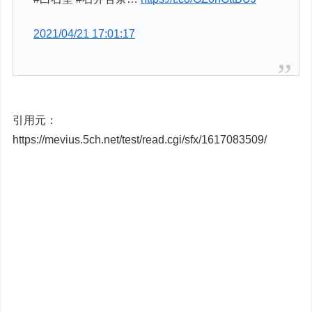
2021/04/21 17:01:17
引用元：
https://mevius.5ch.net/test/read.cgi/sfx/1617083509/