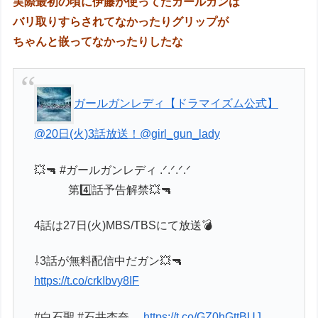
実際最初の頃に伊藤が使ってたガールガンは
バリ取りすらされてなかったりグリップが
ちゃんと嵌ってなかったりしたな
ガールガンレディ【ドラマイズム公式】
@20日(火)3話放送！
@girl_gun_lady
💥🔫 #ガールガンレディ .ᐟ.ᐟ.ᐟ.ᐟ
第4️⃣話予告解禁💥🔫
4話は27日(火)MBS/TBSにて放送💣
⇩3話が無料配信中だガン💥🔫
https://t.co/crkIbvy8IF
#白石聖 #石井杏奈…
https://t.co/GZ0hGttBUJ