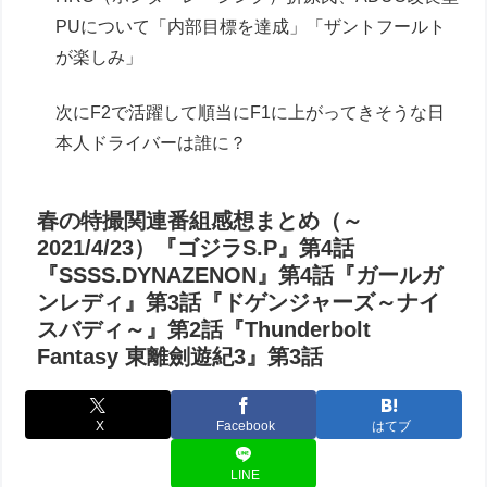
PUについて「内部目標を達成」「ザントフールト
が楽しみ」
次にF2で活躍して順当にF1に上がってきそうな日
本人ドライバーは誰に？
春の特撮関連番組感想まとめ（～
2021/4/23）『ゴジラS.P』第4話
『SSSS.DYNAZENON』第4話『ガールガ
ンレディ』第3話『ドゲンジャーズ～ナイ
スバディ～』第2話『Thunderbolt
Fantasy 東離劍遊紀3』第3話
X
Facebook
はてブ
LINE