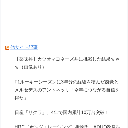
【ガンプラ】HG「ガンダムレオパルド」明日発
売【試作・パッケージ画像追加】
【ガンプラ】今日発売のレオパルド、股関節が平
成の作りすぎる…
他サイト記事
Powered by livedoor 相互RSS
【薬味丼】カツオマヨネーズ丼に挑戦した結果ｗｗ
ｗ（画像あり）
F1ルーキーシーズンに3年分の経験を積んだ感覚と
メルセデスのアントネッリ「今年につながる自信を
得た」
日産「サクラ」、4年で国内累計10万台突破！
HRC（ホンダ・レーシング）折原氏、ADUO改良型