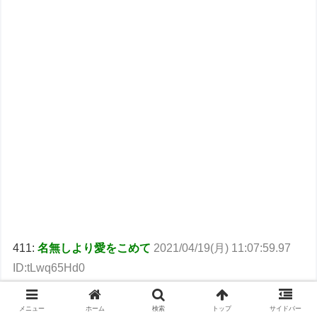
411:
名無しより愛をこめて
2021/04/19(月) 11:07:59.97
ID:tLwq65Hd0
遅ればせながらやっと有吉反省会見た
ヤマシロンの声ってドゲンジャーズの
メニュー
ホーム
検索
トップ
サイドバー