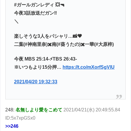
#ガールガンレディ 💥🔫
今夜3話放送だガン‼️
＼
楽しそうな3人をパシャリ…📸🖤
二葉(#神南里奈)✖️南(#葵うたの)✖️一華(#大原梓)
今夜 MBS 25:14-⚡️TBS 26:43-
※いつもより15分押…
https://t.co/mXorfSgVlU
2021/04/20 19:32:33
248:
名無しより愛をこめて
2021/04/21(水) 20:49:55.84
ID:5x7xpGSx0
>>246