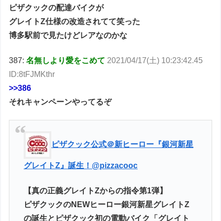
ピザクックの配達バイクが
グレイトZ仕様の改造されてて笑った
博多駅前で見たけどレアなのかな
387:
名無しより愛をこめて
2021/04/17(土) 10:23:42.45
ID:8tFJMKthr
>>386
それキャンペーンやってるぞ
ピザクック公式＠新ヒーロー『銀河新星
グレイトZ』誕生！
@pizzacooc
【真の正義グレイトZからの指令第1弾】
ピザクックのNEWヒーロー銀河新星グレイトZ
の誕生とピザクック初の電動バイク「グレイト