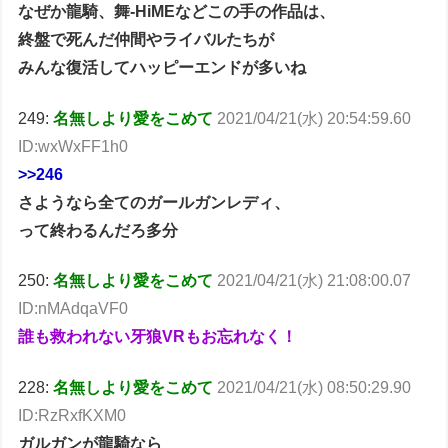
なぜか龍騎、舞-HiMEなどこの手の作品は、
終盤で死んだ仲間やライバルたちが
みんな復活してハッピーエンドが多いね
249:
名無しより愛をこめて
2021/04/21(水) 20:54:59.60
ID:wxWxFF1h0
>>246
さようなら全てのガールガンレディ、
って終わるんだろ多分
250:
名無しより愛をこめて
2021/04/21(水) 21:08:00.07
ID:nMAdqaVF0
誰も救われない牙狼VRもお忘れなく！
228:
名無しより愛をこめて
2021/04/21(水) 08:50:29.90
ID:RzRxfKXM0
ガルガンが龍騎なら