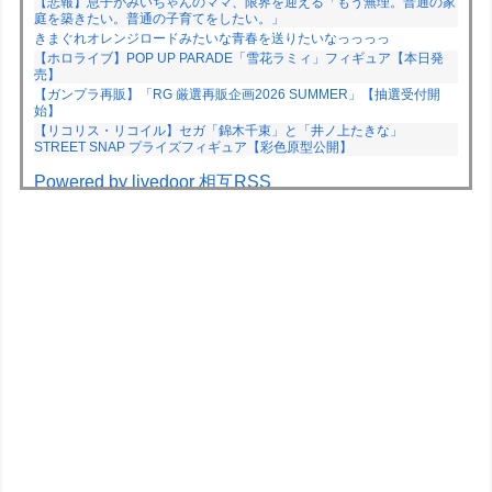
【悲報】息子がみいちゃんのママ、限界を迎える「もう無理。普通の家
庭を築きたい。普通の子育てをしたい。」
きまぐれオレンジロードみたいな青春を送りたいなっっっっ
【ホロライブ】POP UP PARADE「雪花ラミィ」フィギュア【本日発
売】
【ガンプラ再販】「RG 厳選再販企画2026 SUMMER」【抽選受付開
始】
【リコリス・リコイル】セガ「錦木千束」と「井ノ上たきな」
STREET SNAP プライズフィギュア【彩色原型公開】
Powered by livedoor 相互RSS