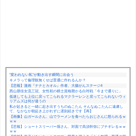
“変われない私”が動き出す瞬間に出会う
キメラって倫理観無くせば普通に作れるんか？
【悲報】漫画『ナナとカオル』作者、大腸がんステージ4
西山朋佳女流三冠、女性初の棋士資格懸かる白玲戦「今まで通りに」
低迷しても上位に戻ってこられるマクラーレンと戻ってこられないウィ
リアムズは何が違うの
私が起きると一緒に起き出すうちのぬこたん そんなぬこたんに遠慮し
て、なかなか朝起き上がれずに遅刻続きです【再】
【画像】山ガールさん、山でラーメンを食べたらおじさんに怒られるｗ
ｗｗ
【悲報】ショートスリーパー堀さん、対面で高須幹弥にブチギレるｗｗ
ｗｗ