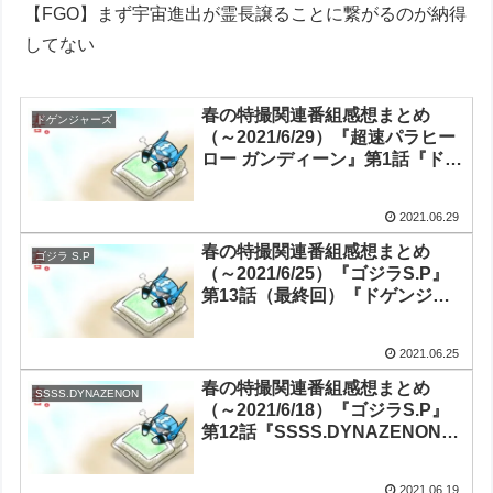
【FGO】まず宇宙進出が霊長譲ることに繋がるのが納得
してない
春の特撮関連番組感想まとめ
ドゲンジャーズ
（～2021/6/29）『超速パラヒー
ロー ガンディーン』第1話『ドゲ
ンジャーズ～ナイスバディ～』
第12話（最終回）
2021.06.29
『Thunderbolt Fantasy 東離劍
遊紀3』第13話（最終回）
春の特撮関連番組感想まとめ
ゴジラ S.P
（～2021/6/25）『ゴジラS.P』
第13話（最終回）『ドゲンジャ
ーズ～ナイスバディ～』第11話
『Thunderbolt Fantasy 東離劍
2021.06.25
遊紀3』第12話
春の特撮関連番組感想まとめ
SSSS.DYNAZENON
（～2021/6/18）『ゴジラS.P』
第12話『SSSS.DYNAZENON』
第12話（最終回）『ドゲンジャ
ーズ～ナイスバディ～』第10話
2021.06.19