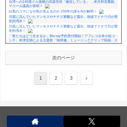
台湾への140億ドル規模の武器売却「確信している」 …米共和党重鎮、
マコール議員が表明！
白黒のコマになぜ色が見えるのか 200年の謎をAIが解明！
川底に沈んでいたマンモスやナチス軍艦など露出、熱波でドナウ川が歴
史的渇水！
川底に沈んでいたマンモスやナチス軍艦など露出、熱波でドナウ川が歴
史的渇水！
「君たちはどう生きるか」Blu-ray予約受付開始！アフレコ台本や絵コ
ンテ、米津玄師による主題歌「地球儀」ミュージッククリップ収録。ス
タジオジブリ作品で初の「4K UHD」版も発売！！
★【ワートリ】今月新発売!!第27巻まとめ【コメント欄まとめます】
【しばらく固定記事です】
次のページ
★【ワートリ】今月第241話「遠征選抜試験㊲」第242話「遠征選抜試
験㊳」【コメント欄まとめます】【しばらく固定記事です】
★【ワートリ】風間隊3人≒忍田単騎くらいのイメージかな
次
1
2
3
Powered by livedoor 相互RSS
へ