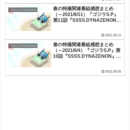
『Thunderbolt Fantasy 東離劍
遊紀3』第11話
春の特撮関連番組感想まとめ
SSSS.DYNAZENON
（～2021/6/11）『ゴジラS.P』
第11話『SSSS.DYNAZENON』
第11話『ガールガンレディ』第
10話（最終回）『ドゲンジャー
2021.06.12
ズ～ナイスバディ～』第9話
『Thunderbolt Fantasy 東離劍
春の特撮関連番組感想まとめ
SSSS.DYNAZENON
遊紀3』第10話
（～2021/6/4）『ゴジラS.P』第
10話『SSSS.DYNAZENON』第
10話『ガールガンレディ』第9話
『ドゲンジャーズ～ナイスバデ
2021.06.05
ィ～』第8話『Thunderbolt
Fantasy 東離劍遊紀3』第9話