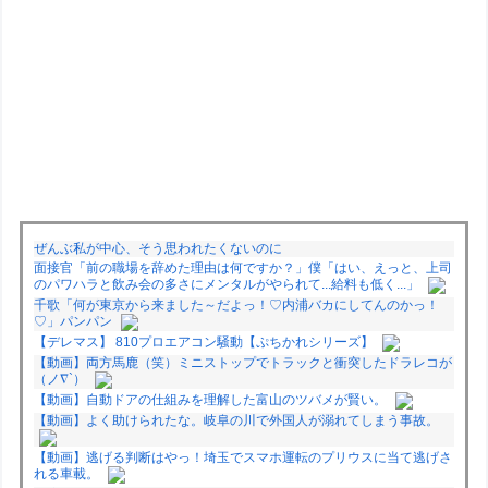
ぜんぶ私が中心、そう思われたくないのに
面接官「前の職場を辞めた理由は何ですか？」僕「はい、えっと、上司
のパワハラと飲み会の多さにメンタルがやられて...給料も低く...」
千歌「何が東京から来ました～だよっ！♡内浦バカにしてんのかっ！
♡」パンパン
【デレマス】 810プロエアコン騒動【ぷちかれシリーズ】
【動画】両方馬鹿（笑）ミニストップでトラックと衝突したドラレコが
（ノ∇`）
【動画】自動ドアの仕組みを理解した富山のツバメが賢い。
【動画】よく助けられたな。岐阜の川で外国人が溺れてしまう事故。
【動画】逃げる判断はやっ！埼玉でスマホ運転のプリウスに当て逃げさ
れる車載。