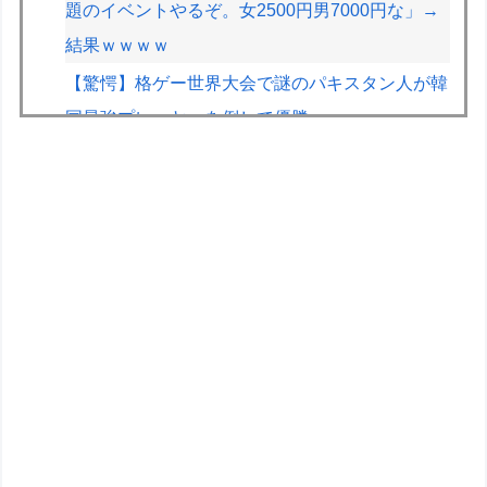
題のイベントやるぞ。女2500円男7000円な」→
結果ｗｗｗｗ
【驚愕】格ゲー世界大会で謎のパキスタン人が韓
国最強プレーヤーを倒して優勝ｗｗｗｗ
【悲報】イオン、完全にヤケクソになるｗｗｗｗ
家庭用ゲーム機ビジネスって完全に破綻したよな
【遊戯王】Fカップは「烙印」多すぎじゃない？
今だからこそスト2くらいシンプルな格ゲーを作
って格ゲー人口を増やした方がいいと思う
F1のスプリントは何か変えないと面白くないよ
な
休日BBQ上司「ワイくん！焼肉のタレ買ってき
てくれる？」ワイ「！！？」