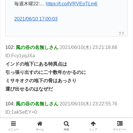
毎週木曜22:…
https://t.co/lVRVEoTLm6
2021/06/10 17:00:03
102:
風の谷の名無しさん
2021/06/10(木) 23:21:18.68
ID:Fcy1yqJXa
インドの地下にある特異点は
引っ張り出すのに二十数年かかるのに
ミサキオクの地下の骨はあっさり
運び出せるのはなぜだ
104:
風の谷の名無しさん
2021/06/10(木) 23:22:55.76
ID:1akSeEY+0
>>102
ユンが「
特異点は一つ
」って言ってたから
メニュー
ホーム
検索
トップ
サイドバー