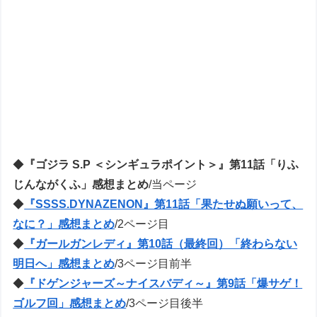
◆
『ゴジラ S.P ＜シンギュラポイント＞』第11話「りふ
じんながくふ」感想まとめ
/当ページ
◆
『SSSS.DYNAZENON』第11話「果たせぬ願いって、
なに？」感想まとめ
/2ページ目
◆
『ガールガンレディ』第10話（最終回）「終わらない
明日へ」感想まとめ
/3ページ目前半
◆
『ドゲンジャーズ～ナイスバディ～』第9話「爆サゲ！
ゴルフ回」感想まとめ
/3ページ目後半