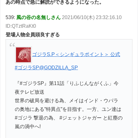
あの時点で急に解読ができるようになった。
539:
風の谷の名無しさん
2021/06/10(木) 23:32:16.10
ID:QTztRaKt0
登場人物全員頭良すぎる
ゴジラS.P＜シンギュラポイント＞ 公式
#ゴジラSP
@GODZILLA_SP
『#ゴジラSP』第11話「りふじんながくふ」今
夜テレビ放送
世界の破局を避ける為、メイはインド・ウパラ
の奥地にある”特異点”を目指す。一方、ユン達は
#ゴジラ 撃退の為、 #ジェットジャガー と紅塵の
嵐の渦中へ!