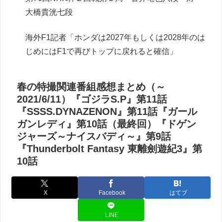
大橋貴洸七段
海外F1記者「ホンダは2027年もしくは2028年のは
じめにはF1で再びトップに戻れると確信」
春の特撮関連番組感想まとめ（～
2021/6/11）『ゴジラS.P』第11話
『SSSS.DYNAZENON』第11話『ガール
ガンレディ』第10話（最終回）『ドゲン
ジャーズ～ナイスバディ～』第9話
『Thunderbolt Fantasy 東離劍遊紀3』第
10話
X
Facebook
はてブ
LINE