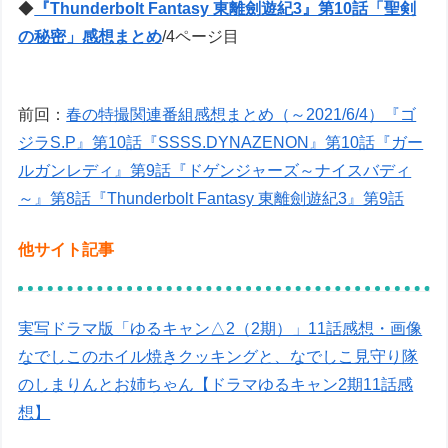
◆
『Thunderbolt Fantasy 東離劍遊紀3』第10話「聖剣
の秘密」感想まとめ
/4ページ目
前回：
春の特撮関連番組感想まとめ（～2021/6/4）『ゴ
ジラS.P』第10話『SSSS.DYNAZENON』第10話『ガー
ルガンレディ』第9話『ドゲンジャーズ～ナイスバディ
～』第8話『Thunderbolt Fantasy 東離劍遊紀3』第9話
他サイト記事
実写ドラマ版「ゆるキャン△2（2期）」11話感想・画像
なでしこのホイル焼きクッキングと、なでしこ見守り隊
のしまりんとお姉ちゃん【ドラマゆるキャン2期11話感
想】