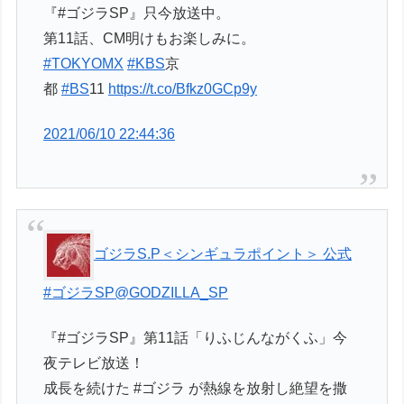
『#ゴジラSP』只今放送中。
第11話、CM明けもお楽しみに。
#TOKYOMX
#KBS
京
都
#BS
11
https://t.co/Bfkz0GCp9y
2021/06/10 22:44:36
ゴジラS.P＜シンギュラポイント＞ 公式
#ゴジラSP
@GODZILLA_SP
『#ゴジラSP』第11話「りふじんながくふ」今
夜テレビ放送！
成長を続けた #ゴジラ が熱線を放射し絶望を撒