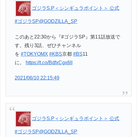
ゴジラS.P＜シンギュラポイント＞ 公式
#ゴジラSP
@GODZILLA_SP
このあと22:30から『#ゴジラSP』第11話放送で
す。残り3話、ぜひチャンネル
を
#TOKYOMX
#KBS
京都
#BS
11
に。
https://t.co/BdfxCgx6lI
2021/06/10 22:15:49
ゴジラS.P＜シンギュラポイント＞ 公式
#ゴジラSP
@GODZILLA_SP