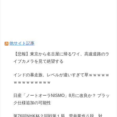
麺類のイメージが1ミリもない都道府県ｗｗｗｗ
ｗｗｗｗ
Powered by livedoor 相互RSS
他サイト記事
【悲報】東京から名古屋に帰るワイ、高速道路のラ
イブカメラを見て絶望する
インドの暴走族、レベルが違いすぎて草ｗｗｗｗｗ
ｗｗｗｗｗｗｗｗｗ
日産「ノートオーラNISMO」8月に改良か？ ブラッ
ク仕様追加の可能性
第76回NHK杯２回戦第１局 菅井竜也八段 対