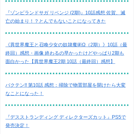
『ゾンビランドサガ リベンジ (2期)』10話感想 佐賀、滅
亡の始まり！？とんでもないことになってきた
《異世界魔王と召喚少女の奴隷魔術Ω（2期）》10話（最
終回）感想・画像 終わるの早かったけどやっぱり2期も
面白かった【異世界魔王2期 10話（最終回）感想】
バクテン!! 第10話 感想：掃除で物置部屋を開けたら大変
なことになった！
『デスストランディング ディレクターズカット』PS5で
発売決定！