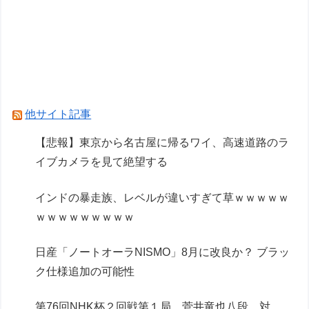
げてしまう
【白バラ案件】高級豆腐ワイ「150g×2丁で250円
か…高いけど美味そうだし一丁買ってみるか！」
茨城県、群馬県のパスポートを『丸パクリ』して
発行へ！ 知事「意図的にパクりましたｗｗｗ
他サイト記事
ｗ」
【悲報】東京から名古屋に帰るワイ、高速道路のラ
イブカメラを見て絶望する
Powered by livedoor 相互RSS
インドの暴走族、レベルが違いすぎて草ｗｗｗｗｗ
ｗｗｗｗｗｗｗｗｗ
日産「ノートオーラNISMO」8月に改良か？ ブラッ
ク仕様追加の可能性
第76回NHK杯２回戦第１局 菅井竜也八段 対