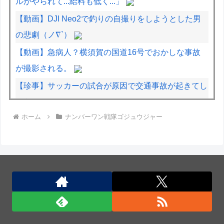
ルがやられて...給料も低く...」
【動画】DJI Neo2で釣りの自撮りをしようとした男
の悲劇（ノ∇`）
【動画】急病人？横須賀の国道16号でおかしな事故
が撮影される。
【珍事】サッカーの試合が原因で交通事故が起きてし
まう。
ホーム
ナンバーワン戦隊ゴジュウジャー
【動画】世界一過酷なオフロードレースのコース設計
が絶対におかしい（笑）
防衛省が発信強化、報道官や統合幕僚長が相次ぎ
SNS開設…背景に中国が展開する認知戦！
防衛省が発信強化、報道官や統合幕僚長が相次ぎ
SNS開設…背景に中国が展開する認知戦！
米中のAI開発競争「中国が優位に立っている」…米新