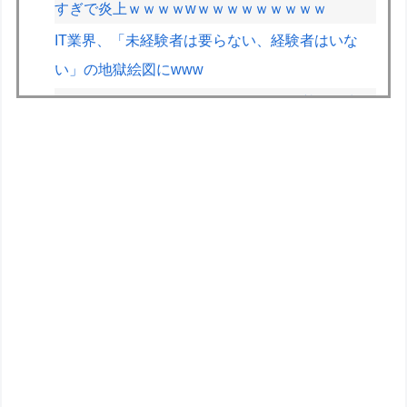
すぎで炎上ｗｗｗｗwｗｗｗｗｗｗｗｗｗ
IT業界、「未経験者は要らない、経験者はいな
い」の地獄絵図にwww
データセンターさん、毎日原爆並みの熱を放出し
ている模様
【ガンプラ】もしRGでサブキャラガンダム出し
てくれるとしたら何がいい？
【ガンダム閃光のハサウェイ】GGG「ギギ・ア
ンダルシア 水着Ver.」フィギュア【出荷日更新・
8月25日頃発売】
「メガミデバイス 皇巫（オウブ） ツクヨミ レガ
リア」コトブキヤデビュー…
【悲報】英メディアのF1記者たちの多くが2026
前半戦を終えて鈴鹿とスパをワーストレースに挙