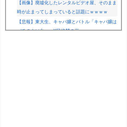
【画像】廃墟化したレンタルビデオ屋、そのまま
時が止まってしまっていると話題にｗｗｗｗ
【悲報】東大生、キャバ嬢とバトル「キャバ嬢は
パチのクソ台」→X民絶賛の嵐ｗｗｗｗ
【朗報】Vtuber界、新たなる『弱男の姫』が爆誕
ｗｗｗｗｗｗｗｗｗｗｗ
【学マス】AIライザに対抗して学マスもAIアイド
ルを出そう
【画像】週刊少年マガジン、限界突破
【画像】艦これ絵師、AI絵だと魔女裁判され心が
折れる
VCARBリザーブでSF参戦中の岩佐歩夢「目の前
にある大きな目標はやはりF1のレギュラーシー
ト獲得」