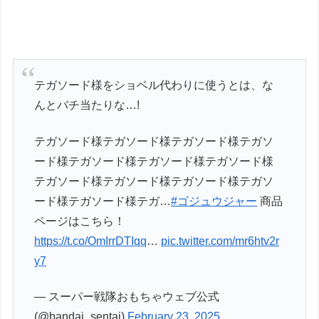
テガソード様をショベル代わりに使うとは、な
んとバチ当たりな…!
テガソード様テガソード様テガソード様テガソ
ード様テガソード様テガソード様テガソード様
テガソード様テガソード様テガソード様テガソ
ード様テガソード様テガ…
#ゴジュウジャー
商品
ページはこちら！
https://t.co/OmIrrDTIqq
…
pic.twitter.com/mr6htv2r
y7
— スーパー戦隊おもちゃウェブ公式
(@bandai_sentai)
February 23, 2025