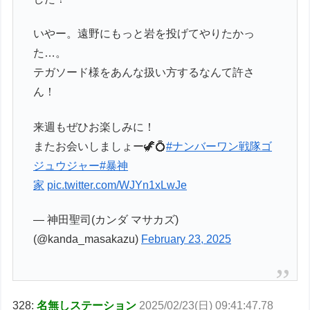
いやー。遠野にもっと岩を投げてやりたかっ
た…。
テガソード様をあんな扱い方するなんて許さ
ん！
来週もぜひお楽しみに！
またお会いしましょー🦖💍
#ナンバーワン戦隊ゴ
ジュウジャー
#暴神
家
pic.twitter.com/WJYn1xLwJe
— 神田聖司(カンダ マサカズ)
(@kanda_masakazu)
February 23, 2025
328:
名無しステーション
2025/02/23(日) 09:41:47.78