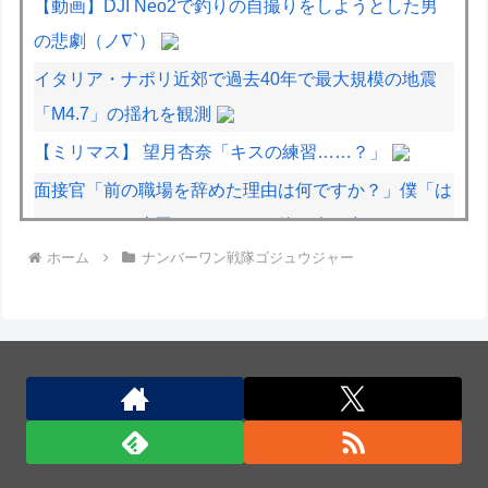
【動画】DJI Neo2で釣りの自撮りをしようとした男
の悲劇（ノ∇`）
イタリア・ナポリ近郊で過去40年で最大規模の地震
「M4.7」の揺れを観測
【ミリマス】 望月杏奈「キスの練習……？」
面接官「前の職場を辞めた理由は何ですか？」僕「は
い、えっと、上司のパワハラと飲み会の多さにメンタ
ホーム
ナンバーワン戦隊ゴジュウジャー
ルがやられて...給料も低く...」
千歌「何が東京から来ました～だよっ！♡内浦バカに
してんのかっ！♡」パンパン
ウクライナがモスクワに向けて初の弾道ミサイルを発
射か？！
中国の三峡ダムが全開放流を実施…長江流域で深刻な
洪水被害！