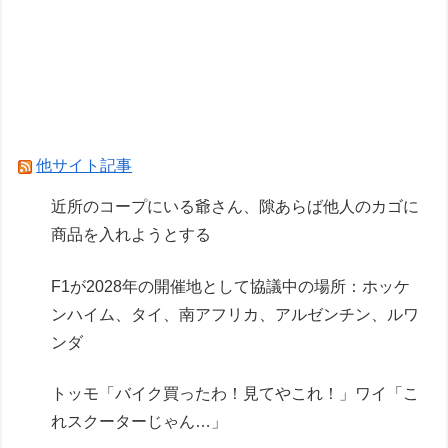
男をゲイ化させる3代アイテム、水筒、日傘
【白バラ案件】高級豆腐ワイ「150g×2丁で250円
か…高いけど美味そうだし一丁買ってみるか！」
Powered by livedoor 相互RSS
他サイト記事
近所のコープにいる爺さん、隙あらば他人のカゴに
商品を入れようとする
F1が2028年の開催地として協議中の場所：ホッケ
ンハイム、タイ、南アフリカ、アルゼンチン、ルワ
ンダ
トッモ「バイク買ったわ！見てやこれ！」ワイ「こ
れスクーターじゃん…」