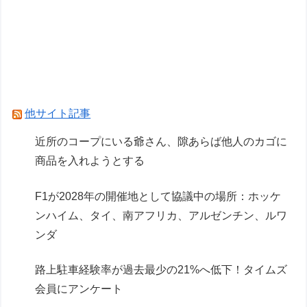
ト獲得」
F1が2028年の開催地として協議中の場所：ホッ
ケンハイム、タイ、南アフリカ、アルゼンチン、
ルワンダ
高校生2人が乗るスクーターと車が衝突し高校生
他サイト記事
ら2人が死傷、車の運転手を逮捕
近所のコープにいる爺さん、隙あらば他人のカゴに
商品を入れようとする
Powered by livedoor 相互RSS
F1が2028年の開催地として協議中の場所：ホッケ
ンハイム、タイ、南アフリカ、アルゼンチン、ルワ
ンダ
路上駐車経験率が過去最少の21%へ低下！タイムズ
会員にアンケート