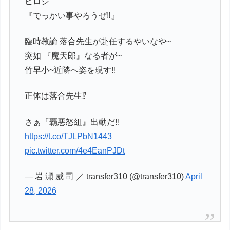
ヒロシ
『でっかい事やろうぜ‼️』
臨時教諭 落合先生が赴任するやいなや~
突如 『魔天郎』なる者が~
竹早小~近隣へ姿を現す‼️
正体は落合先生⁉️
さぁ『覇悪怒組』出動だ‼️
https://t.co/TJLPbN1443
pic.twitter.com/4e4EanPJDt
— 岩 瀬 威 司 ／ transfer310 (@transfer310)
April
28, 2026