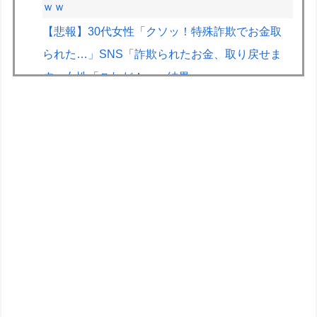
ｗｗ
【悲報】30代女性「クソッ！特殊詐欺でお金取
られた…」SNS「詐欺られたお金、取り戻せま
す」女性「これだ！」→結果ｗｗｗｗ
【悲報】東大生、キャバ嬢とバトル「キャバ嬢は
パチのクソ台」→X民絶賛の嵐ｗｗｗｗ
ぴろし社長ブチギレ「ジョジョASBカカロット鬼
滅ナルティメット作ったのにジャンブ公式にブロ
ックされたんだが⁉」
漫☆画太郎読切作品「ドラゴンボール外伝」
【画像】GANTZの絶望シーン、ここで決まる
wwww
VCARBリザーブでSF参戦中の岩佐歩夢「目の前
にある大きな目標はやはりF1のレギュラーシー