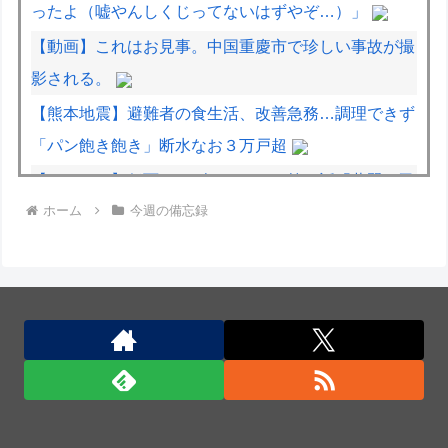
ったよ（嘘やんしくじってないはずやぞ…）」
【動画】これはお見事。中国重慶市で珍しい事故が撮
影される。
【熊本地震】避難者の食生活、改善急務…調理できず
「パン飽き飽き」断水なお３万戸超
【デレマス】仮面ライダーバロンＰ第２話「蒼翼の乙
ホーム
今週の備忘録
女」
【緊急】少子化の原因、判明する
WWWWWWWWWWWWWWWWWWWW
熟練オペレーター不要な「迎撃ドローン」のテストを
完了…自らが目標を追尾する映像公開！
豪雨で流出「北朝鮮地雷に注意」、2週間で12個発
見…韓国北西部！