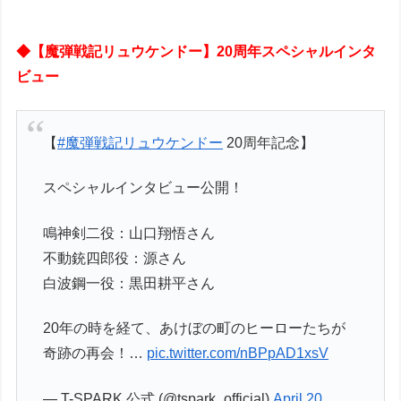
◆【魔弾戦記リュウケンドー】20周年スペシャルインタ
ビュー
【
#魔弾戦記リュウケンドー
20周年記念】
スペシャルインタビュー公開！
鳴神剣二役：山口翔悟さん
不動銃四郎役：源さん
白波鋼一役：黒田耕平さん
20年の時を経て、あけぼの町のヒーローたちが
奇跡の再会！…
pic.twitter.com/nBPpAD1xsV
— T-SPARK 公式 (@tspark_official)
April 20,