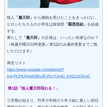
怪人
「魔天郎」
から挑戦を受けたことをきっかけに、
ヒロシたち５人の小学生は探偵団
「覇悪怒組」
を結成
する。
果たして
「魔天郎」
の正体は、いったい何者なのか？
（毎週月曜日22時更新／第1話のみ最終更新までご覧
いただけます）
再生リスト
https://www.youtube.com/playlist?
list=PLPtUVm4GBlyJEV0cYUlxjD_K42zZiOXmC
第1話「怪人魔天郎現わる！」
三学期が始まり、竹早小学校の５年３組に新しい担任