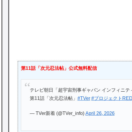
かな。
P
★【ワートリ】対ボーダーに特化とは言うけ
ど
★【ワートリ】2周目も全員でやる隊と分担
でやる隊はそれぞれどの位いるんだろうか特
別課題消化時は別として
Powered by livedoor 相互RSS
第11話「次元忍法帖」公式無料配信
テレビ朝日「超宇宙刑事ギャバン インフィニテ
第11話「次元忍法帖」
#TVer
#プロジェクトRE
— TVer新着 (@TVer_info)
April 26, 2026