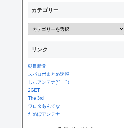
カテゴリー
リンク
朝目新聞
スパロボまとめ速報
しぃアンテナ(*ﾟーﾟ)
2GET
The 3rd
ワロタあんてな
だめぽアンテナ