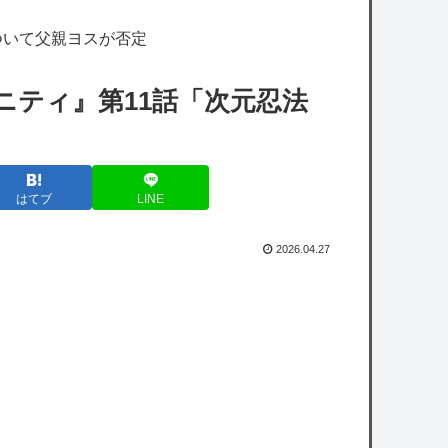
ついて父親ヨスが否定
【ぶいありうむ】セレナーデ・オックスブラ
ッド、体調回復と療養のため一時活動休止
ニティ』第11話「次元忍法
「なつありうむっ！」には出演予定
【ホロライブ】※杉田さんはねっ子神です
はてブ
LINE
【艦これ】差し入れゴトさん 他
【艦これ】ムラクモウサギ 他
2026.04.27
キメラって倫理観無くせば普通に作れるん
か？
日本政府「犯罪者はGPSを持ち歩くルールに
しよう。強制は可哀想🥺」
【画像】VIVANTキャストのギャラリスト流
出ｗｗｗｗｗｗｗｗｗ