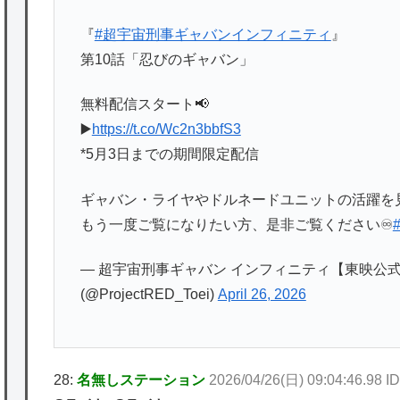
『
#超宇宙刑事ギャバンインフィニティ
』
第10話「忍びのギャバン」
無料配信スタート📢
▶️
https://t.co/Wc2n3bbfS3
*5月3日までの期間限定配信
ギャバン・ライヤやドルネードユニットの活躍を
もう一度ご覧になりたい方、是非ご覧ください♾️
— 超宇宙刑事ギャバン インフィニティ【東映公式】／P
(@ProjectRED_Toei)
April 26, 2026
28:
名無しステーション
2026/04/26(日) 09:04:46.98 