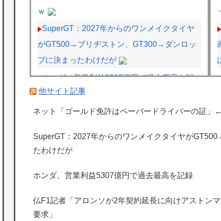
ｗ
SuperGT：2027年からのワンメイクタイヤ
がGT500→ブリヂストン、GT300→ダンロッ
プに決まったわけだが
ホンダ、営業利益5307億円で過去最高を記
他サイト記事
録
F1ハンガリーGPのアストンマーチンの改善
ネット「ゴールド免許はペーパードライバーの証」
にパパストロール興奮「工場の男子＆女子の
SuperGT：2027年からのワンメイクタイヤがGT5
努力のおかげ」
たわけだが
【悲報？】チョコバナナクレープ定跡、敗れ
る
ホンダ、営業利益5307億円で過去最高を記録
海外「日本は特別！」日本の地震支援を申し
仏F1記者「アロンソが2年契約延長に向けアストンマー
出たあの親日経営者に海外が大騒ぎ
要求」