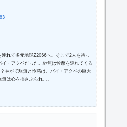
683
連れて多元地球Ζ2066へ。そこで2人を待っ
バイ・アクベだった。駆無は怜慈を連れてくる
！？やがて駆無と怜慈は、バイ・アクベの巨大
駆無は心を揺さぶられ…。