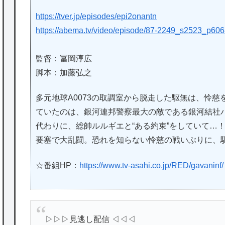
https://tver.jp/episodes/epi2onantn
https://abema.tv/video/episode/87-2249_s2523_p60
監督：冨岡淳広
脚本：加藤弘之
多元地球Α0073の取調室から脱走した駆無は、怜慈を
ていたのは、銀河連邦警察最大の敵である銀河結社
代わりに、総帥ルルギエと“ある約束”をしていて…
要塞で大乱闘。恐れを知らない怜慈の戦いぶりに、
☆番組HP：
https://www.tv-asahi.co.jp/RED/gavaninf/
▷▷▷見逃し配信 ◁◁◁