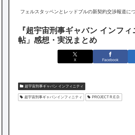
海外「勘弁して！」米国人が最も恐れる日本
フェルスタッペンとレッドブルの新契約交渉報道に
の為替介入再びで海外が大騒ぎ
韓国人「実は日本経済を支えて生かしている
『超宇宙刑事ギャバン インフィ
のは韓国人である理由がこちら…」→「日本
帖」感想・実況まとめ
も感謝してるらしい…（ﾌﾞﾙﾌﾞﾙ」＝韓国の反
応
X
Facebook
海外「日本よ、お前がナンバーワンだ」 熊
本地震直後の日本の対応のスピードに世界が
衝撃
超宇宙刑事ギャバン インフィニティ
★【ワートリ】細かい情報まで含めて構成さ
超宇宙刑事ギャバンインフィニティ
PROJECT R.E.D.
れたキャラの掛け合いだからなぁ（約100人）
★【ワートリ】基本的に最上さんも迅に後事
を託すつもりで黒トリガー化したんじゃねえ