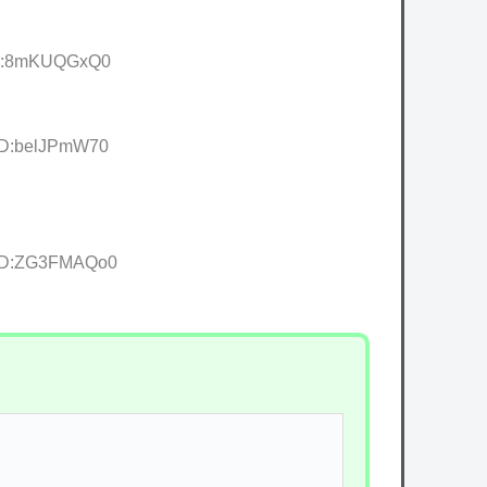
 ID:8mKUQGxQ0
 ID:belJPmW70
9 ID:ZG3FMAQo0