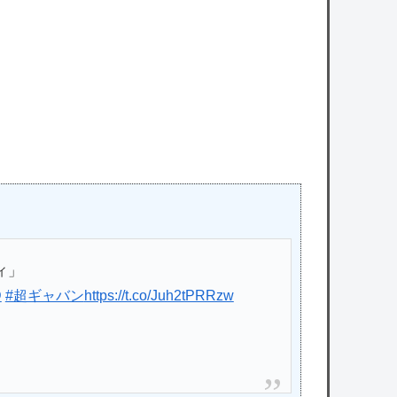
owered by livedoor 相互RSS
ィ」
D
#超ギャバン
https://t.co/Juh2tPRRzw