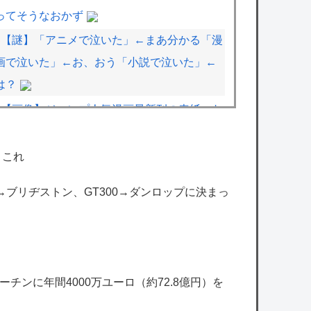
ってそうなおかず
【謎】「アニメで泣いた」←まあ分かる「漫
画で泣いた」←お、おう「小説で泣いた」←
は？
【画像】ジャンプ人気漫画最新刊の表紙、ヤ
バ過ぎる。お前ら元ネタ分かるか？
【画像】まんがタイムきらら編集部、みい山
←これ
に苦言か？意味深な画像をツイートする
00→ブリヂストン、GT300→ダンロップに決まっ
【悲報】山里亮太さん、一般人のツイートに
反撃開始ｗｗｗｗｗｗｗｗｗｗｗｗｗ
【ななし】じーにあす「ヤミーデッキと
M∀LICEデッキ可愛いからやりたい」「閃刀姫
チンに年間4000万ユーロ（約72.8億円）を
デッキは面白そうだし可愛いからやりたい」