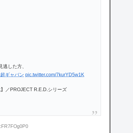
見逃した方、
#超ギャバン
pic.twitter.com/7kurYD5w1K
ROJECT R.E.D.シリーズ
ID:FR7FOg0P0