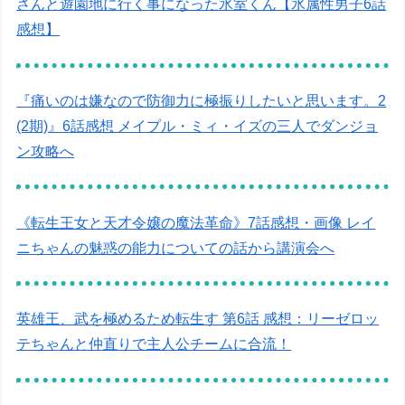
さんと遊園地に行く事になった氷室くん【氷属性男子6話
感想】
『痛いのは嫌なので防御力に極振りしたいと思います。2
(2期)』6話感想 メイプル・ミィ・イズの三人でダンジョ
ン攻略へ
《転生王女と天才令嬢の魔法革命》7話感想・画像 レイ
ニちゃんの魅惑の能力についての話から講演会へ
英雄王、武を極めるため転生す 第6話 感想：リーゼロッ
テちゃんと仲直りで主人公チームに合流！