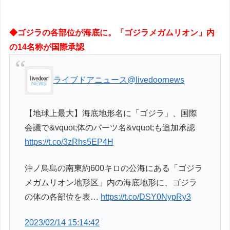
◆ゴジラの各部位が海底に。「ゴジラメガムリオン」内
の14名称が国際承認
ライブドアニュース
@livedoornews
【地球上最大】海底地形名に「ゴジラ」、国際
会議で&vquot;体のパーツ名&vquot;も追加承認
https://t.co/3zRhs5EP4H
沖ノ鳥島の南東約600キロの公海にある「ゴジラ
メガムリオン地形区」内の海底地形に、ゴジラ
の体の各部位を表…
https://t.co/DSY0NypRy3
2023/02/14 15:14:42