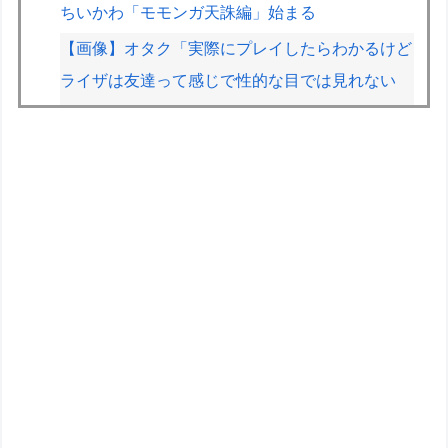
ちいかわ「モモンガ天誅編」始まる
【画像】オタク「実際にプレイしたらわかるけど
ライザは友達って感じで性的な目では見れない
ｗ」←これ
客「納車式？いいよ」
黒子猫、一匹と思いきや・・・【再】
麺類のイメージが1ミリもない都道府県ｗｗｗｗ
ｗｗｗｗ
【画像】東海道新幹線の自由席、ガチで終わるｗ
ｗｗｗ
【悲報】マチアプ「高級ホテルでスイーツ食べ放
題のイベントやるぞ。女2500円男7000円な」→
結果ｗｗｗｗ