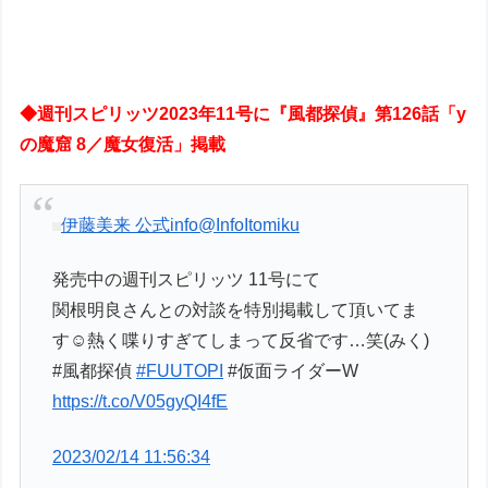
◆週刊スピリッツ2023年11号に『風都探偵』第126話「y
の魔窟 8／魔女復活」掲載
伊藤美来 公式info
@InfoItomiku
発売中の週刊スピリッツ 11号にて
関根明良さんとの対談を特別掲載して頂いてま
す☺️熱く喋りすぎてしまって反省です…笑(みく)
#風都探偵
#FUUTOPI
#仮面ライダーW
https://t.co/V05gyQI4fE
2023/02/14 11:56:34