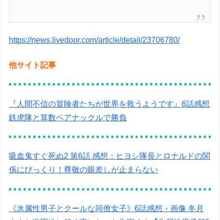
https://news.livedoor.com/article/detail/23706780/
他サイト記事
『人間不信の冒険者たちが世界を救うようです』6話感想
鉄虎隊と算数ベアナックルで勝負
吸血鬼すぐ死ぬ2 第6話 感想：ヒヨシ隊長とロナルドの関
係にびっくり！尊敬の眼差しが止まらない
《氷属性男子とクールな同僚女子》6話感想・画像 冬月