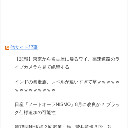
【画像】ADHDとの旅行、大変すぎておわる
wwwwww
Powered by livedoor 相互RSS
他サイト記事
【悲報】東京から名古屋に帰るワイ、高速道路のラ
イブカメラを見て絶望する
インドの暴走族、レベルが違いすぎて草ｗｗｗｗｗ
ｗｗｗｗｗｗｗｗｗ
日産「ノートオーラNISMO」8月に改良か？ ブラッ
ク仕様追加の可能性
第76回NHK杯２回戦第１局 菅井竜也八段 対