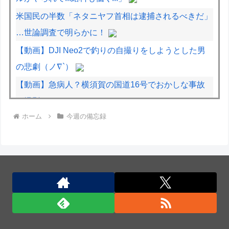
米国民の半数「ネタニヤフ首相は逮捕されるべきだ」
…世論調査で明らかに！
【動画】DJI Neo2で釣りの自撮りをしようとした男
の悲劇（ノ∇`）
【動画】急病人？横須賀の国道16号でおかしな事故
が撮影される。
ホーム
今週の備忘録
【珍事】サッカーの試合が原因で交通事故が起きてし
まう。
【動画】これは怖い。三重の国道23号で撮影された
避けようがないもらい事故の瞬間。
米国民の半数「ネタニヤフ首相は逮捕されるべきだ」
…世論調査で明らかに！
ロシアが数年以内にNATO加盟国を攻撃か、プーチン