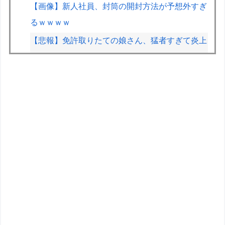
【画像】新人社員、封筒の開封方法が予想外すぎ
るｗｗｗｗ
【悲報】免許取りたての娘さん、猛者すぎて炎上
するｗｗｗｗ
【画像】ハンターハンターさん、ガチで最強の新
能力を登場させてしまうｗｗｗｗｗｗｗ
割と批判されてるけどエルデンDLCも面白かった
よね？ ミケラダ以外は
IT業界、「未経験者は要らない、経験者はいな
い」の地獄絵図にwww
【重音テト】コナミデフォルメフィギュア「重音
テト 通常衣装Ver.」「重音テト SV衣装Ver.」
【彩色原型公開】