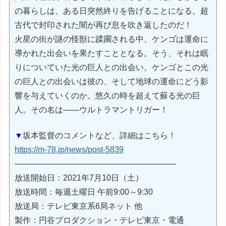
の暮らしは、ある日突然終りを告げることになる。超
古代で封印された闇が再び息を吹き返したのだ！
火星の街が謎の怪獣に蹂躙される中、ケンゴは運命に
導かれた出会いを果たすこととなる。そう、それは眠
りについていた光の巨人との出会い。ケンゴとこの光
の巨人との出会いは彼の、そして地球の運命にどう影
響を与えていくのか。悠久の時を超えて蘇る光の巨
人。その名は――ウルトラマントリガー！
▼
坂本監督のコメントなど、詳細はこちら！
https://m-78.jp/news/post-5839​
————————————————————
放送開始日：2021年7月10日（土）
放送時間：毎週土曜日 午前9:00～9:30
放送局：テレビ東京系6局ネット 他
製作：円谷プロダクション・テレビ東京・電通