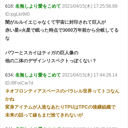
618:
名無しより愛をこめて
2021/04/15(木) 17:25:56.89
ID:pgLkr9il0
闇がルルイエじゃなくて宇宙に封印されて巨人が
赤い星=火星で眠った時点で3000万年前から分岐してる
な
パワーとスカイはティガの巨人像の
他の二体のデザインリスペクトっぽくない？
634:
名無しより愛をこめて
2021/04/15(木) 17:44:28.14
ID:/9FoiCw7d
ネオフロンティアスペースのパラレル世界ってトコなん
かね
変身アイテムが人造なあたりTPUはTPCの後継組織で
未来の話って線もまだ捨てきれないが