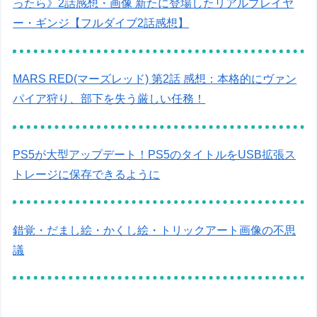
ったら》2話感想・画像 新たに登場したリアルプレイヤ
ー・ギンジ【フルダイブ2話感想】
MARS RED(マーズレッド) 第2話 感想：本格的にヴァン
パイア狩り、部下を失う厳しい任務！
PS5が大型アップデート！PS5のタイトルをUSB拡張ス
トレージに保存できるように
錯覚・だまし絵・かくし絵・トリックアート画像の不思
議