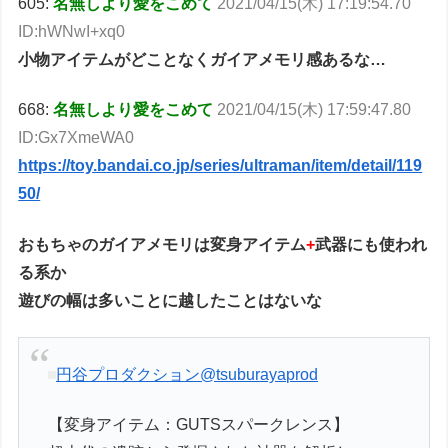
605:
名無しより愛をこめて
2021/04/15(木) 17:19:54.70
ID:hWNwI+xq0
小物アイテムがどことなくガイアメモリ感あるな…
668:
名無しより愛をこめて
2021/04/15(木) 17:59:47.80
ID:Gx7XmeWA0
https://toy.bandai.co.jp/series/ultraman/item/detail/119
50/
おもちゃのガイアメモリは変身アイテム
+
武器にも使われ
る系か
遊びの幅は多いことに越したことはないな
円谷プロダクション
@tsuburayaprod
【変身アイテム：GUTSスパークレンス】