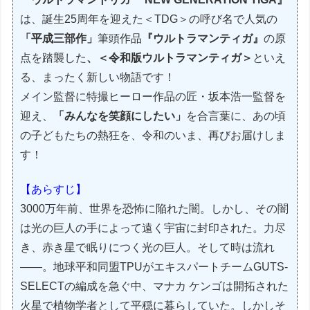
は、誕生25周年を迎えた＜TDG＞の呼び名で人気の
「平成三部作」
筆頭作品
『ウルトラマンティガ』
の原
点を踏襲した
、＜令和版ウルトラマンティガ＞
といえ
る、まったく新しい物語です！
メイン監督に特撮ヒーロー作品の匠・坂本浩一監督を
迎え、
「みんなを笑顔にしたい」
を合言葉に、あの頃
の子どもたちの熱狂を、令和のいま、再びお届けしま
す！
【あらすじ】
3000万年前、世界を恐怖に陥れた闇。しかし、その闇
は光の巨人の手によって遠く宇宙に封印された。力尽
き、赤き星で眠りにつく光の巨人。そして時は流れ
――。地球平和同盟TPUがエキスパートチームGUTS-
SELECTの編成を急ぐ中、マナカ ケンゴは開拓された
火星で植物学者として平穏に暮らしていた。しかしそ