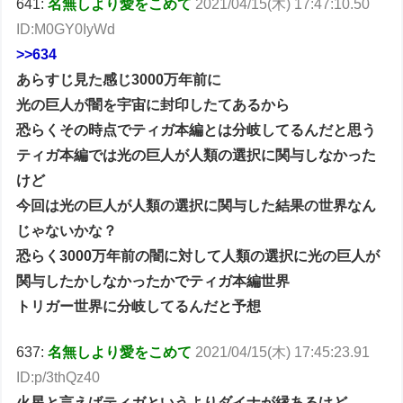
641:
名無しより愛をこめて
2021/04/15(木) 17:47:10.50
ID:M0GY0IyWd
>>634
あらすじ見た感じ3000万年前に
光の巨人が闇を宇宙に封印したてあるから
恐らくその時点でティガ本編とは分岐してるんだと思う
ティガ本編では光の巨人が人類の選択に関与しなかった
けど
今回は光の巨人が人類の選択に関与した結果の世界なん
じゃないかな？
恐らく3000万年前の闇に対して人類の選択に光の巨人が
関与したかしなかったかでティガ本編世界
トリガー世界に分岐してるんだと予想
637:
名無しより愛をこめて
2021/04/15(木) 17:45:23.91
ID:p/3thQz40
火星と言えばティガというよりダイナが縁あるけど