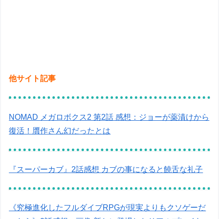
他サイト記事
NOMAD メガロボクス2 第2話 感想：ジョーが薬漬けから
復活！贋作さん幻だったとは
『スーパーカブ』2話感想 カブの事になると饒舌な礼子
《究極進化したフルダイブRPGが現実よりもクソゲーだ