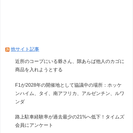
【ガンプラ】HG「ガンダムレオパルド」明日発
売【試作・パッケージ画像追加】
【画像】AI「写真の背景削除？ガンプラの箱追加
しといてあげよ
Powered by livedoor 相互RSS
他サイト記事
近所のコープにいる爺さん、隙あらば他人のカゴに
商品を入れようとする
F1が2028年の開催地として協議中の場所：ホッケ
ンハイム、タイ、南アフリカ、アルゼンチン、ルワ
ンダ
路上駐車経験率が過去最少の21%へ低下！タイムズ
会員にアンケート