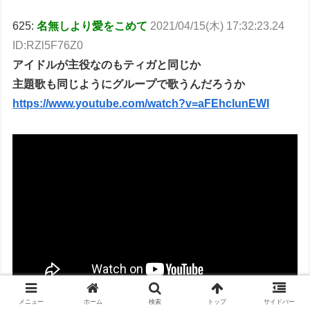
625:
名無しより愛をこめて
2021/04/15(木) 17:32:23.24
ID:RZl5F76Z0
アイドルが主役なのもティガと同じか
主題歌も同じようにグループで歌うんだろうか
https://www.youtube.com/watch?v=aFEhclunEWI
メニュー
ホーム
検索
トップ
サイドバー