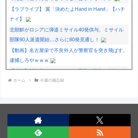
【ラブライブ】 翼「決めたよHand in Hand」【ハチ
ナイ】
北朝鮮がロシアに弾道ミサイル40発供与、ミサイル
部隊90人派遣開始…さらに80発見通し！
【動画】名古屋栄で不良外人が警察官を突き飛ばす。
逮捕しろやｗｗｗ
【動画】首都高で4tトラックが原因の玉突き事故に巻
ホーム
今週の備忘録
き込まれた軽バンの車載。
【動画】地震発生時の熊本総合病院の手術室の様子が
(((ﾟДﾟ)))
北朝鮮がロシアに弾道ミサイル40発供与、ミサイル
部隊90人派遣開始…さらに80発見通し！
ついに国産ヒューマノイド登場、人手不足深刻化の医