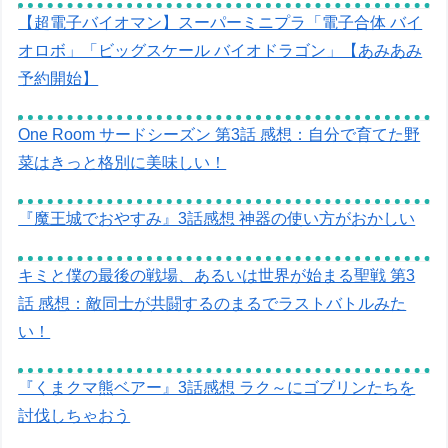
【超電子バイオマン】スーパーミニプラ「電子合体 バイ
オロボ」「ビッグスケール バイオドラゴン」【あみあみ
予約開始】
One Room サードシーズン 第3話 感想：自分で育てた野
菜はきっと格別に美味しい！
『魔王城でおやすみ』3話感想 神器の使い方がおかしい
キミと僕の最後の戦場、あるいは世界が始まる聖戦 第3
話 感想：敵同士が共闘するのまるでラストバトルみた
い！
『くまクマ熊ベアー』3話感想 ラク～にゴブリンたちを
討伐しちゃおう