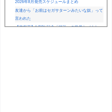
2026年8月発売スケジュールまとめ
友達から「お前はセガサターンみたいな奴」って
言われた
【遊戯王】1億DL記念「福引」の格差ヤバくな
い！？
【デレマス】Pの家の合鍵を勝手に作って部屋に
侵入しそうなアイドル
【画像】かつて天下を獲っていたYouTuberの現
在ｗｗｗｗ
【速報】とある魔術の禁書目録、最新刊でヒロイ
ン戦争決着wwwwwwwwwwwww
【画像】早朝カビキラーばらまきおばさん、結構
ばらまくｗｗｗｗ
道の駅に野菜や果物出荷してるんやけど「こうい