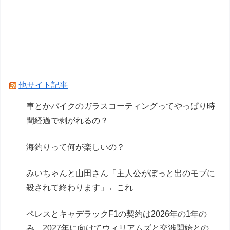
うの欲しい」とかある？
車のエアコンは外気取入派？それとも内気循環
派？
車とかバイクのガラスコーティングってやっぱり
時間経過で剥がれるの？
他サイト記事
Powered by livedoor 相互RSS
車とかバイクのガラスコーティングってやっぱり時
間経過で剥がれるの？
海釣りって何が楽しいの？
みいちゃんと山田さん「主人公がぽっと出のモブに
殺されて終わります」←これ
ペレスとキャデラックF1の契約は2026年の1年の
み、2027年に向けてウィリアムズと交渉開始との