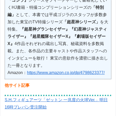
『ゴジラ』
シリーズをフィーチャーして書籍化してい
くHJ書籍・特撮コンプリーションシリーズの
「特別
編」
として、本書では平成ゴジラのスタッフが多数参
加した東宝のTV特撮シリーズ
「超星神シリーズ」
を大
特集。
『超星神グランセイザー』『幻星神ジャスティ
ライザー』『超星艦隊セイザーX』『劇場版セイザー
X』
4作品それぞれの蔵出し写真、秘蔵資料を多数掲
載。また、各作品の主要キャストや作品スタッフへの
インタビューを敢行！ 東宝の意欲作を濃密に描き出し
た一冊となります。
Amazon：
https://www.amazon.co.jp/dp/4798623377/
他サイト記事
S.H.フィギュアーツ「ゼットン 一兆度の火球Ver.」明日
16時プレバン受注開始