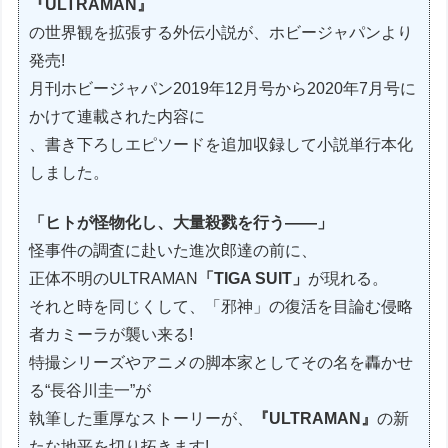
『ULTRAMAN』
の世界観を拡張する外伝小説が、ホビージャパンより
発売!
月刊ホビージャパン2019年12月号から2020年7月号に
かけて連載された内容に
、書き下ろしエピソードを追加収録して小説単行本化
しました。
「ヒトが怪物化し、大量殺戮を行う――」
怪事件の調査に赴いた進次郎達の前に、
正体不明のULTRAMAN
「TIGA SUIT」
が現れる。
それと時を同じくして、「邪神」の復活を目論む侵略
者カミーラが襲い来る!
特撮シリーズやアニメの脚本家としてその名を轟かせ
る“長谷川圭一”が
執筆した重厚なストーリーが、
『ULTRAMAN』
の新
たな地平を切り拓きます!