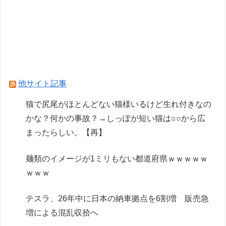
「フレームアームズ・ガール マガツキ」プラモ
デルほか【発売日決定】
【武装バニー★BUNNY RAPID ACTION
SQUAD】「Commando・ベルカ」美少女可動フ
ィギュア【明日発売】
他サイト記事
【ガンプラ】成型色がなんか変なのに修正版でも
猫で尻尾がほとんどない猫様いるけど生れ付きなの
変だったMS…
かな？何かの事故？→しっぽが短い猫は○○から広
まったらしい。【再】
Powered by livedoor 相互RSS
麺類のイメージが1ミリもない都道府県ｗｗｗｗｗ
ｗｗｗ
テスラ、26年中に日本の納車拠点を6割増 販売急
増による混乱収拾へ