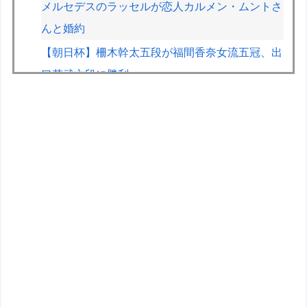
メルセデスのラッセルが恋人カルメン・ムントさ
んと婚約
【朝日杯】柵木幹太五段が福間香奈女流五冠、出
口若武六段に勝利
おまいら！ｽﾚﾀｲ読んだか？自慢ｽﾚじゃないんだ
ぞ！少しはおれに気遣え ･ﾟ･(ﾉД`)･ﾟ･｡【再】
男子の本能に刻まれてるもの ドラゴン、日本
刀、あと一つは？
【画像】GANTZの絶望シーン、ここで決まる
wwww
カノカリ作者「キャラの誕生日の個展開きたいか
ら1000万円クラファンします！」→結果ｗｘｗ
【コトブキヤ出荷情報】グランデスケール「ファ
ンタシースター ジェネ(ステラティアーズVer.)」