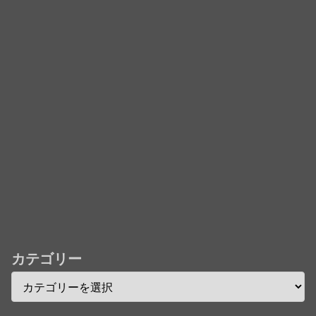
フレコ台本や絵コンテ、米津玄師による主題歌「地球
儀」ミュージッククリップ収録。スタジオジブリ作品
で初の「4K UHD」版も発売！！
★【ワートリ】今月新発売!!第27巻まとめ【コメント
欄まとめます】【しばらく固定記事です】
★【ワートリ】今月第241話「遠征選抜試験㊲」第
242話「遠征選抜試験㊳」【コメント欄まとめます】
【しばらく固定記事です】
★【ワートリ】風間隊3人≒忍田単騎くらいのイメー
ジかな
カテゴリー
Powered by livedoor 相互RSS