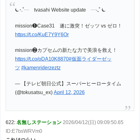
⏾⋆.˚┈ tvasahi Website update ┈‧₊˚ ⏾
mission❶Case31 遂に激突！ゼッツ vs ゼロ！
https://t.co/KuE7Y9Y6Or
mission❷カプセムの新たな力で美浪を救え！
https://t.co/oDA10K8870
#仮面ライダーゼッ
ツ
#kamenriderzeztz
— 【テレビ朝日公式】スーパーヒーロータイム
(@tokusatsu_ex)
April 12, 2026
622:
名無しステーション
2026/04/12(日) 09:09:50.65
ID:E7bsWRVm0
これはつらい…