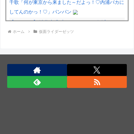
千歌「何が東京から来ました～だよっ！♡内浦バカに
してんのかっ！♡」パンパン
【デレマス】 渋谷凛「プロデューサーは何派？」
ホーム
仮面ライダーゼッツ
彼女「妊娠したかも…婦人科着いてきて」ワイ「分か
ったよ（嘘やんしくじってないはずやぞ…）」
自衛隊指揮に国産AI、情報収集や分析担わせ迅速な意
思決定…「サカナAI」有力・中国製排除！
日本兵撃ち施設に131億円…習近平が愛国心を煽った
結果、「抗日テーマパーク｣が中国各地に広がる！
インドネシア海軍代表団が来日、護衛艦「ゆうぎり」
を含む横須賀研修及び幕僚協議を実施！
日本兵撃ち施設に131億円…習近平が愛国心を煽った
結果、「抗日テーマパーク｣が中国各地に広がる！
「君たちはどう生きるか」Blu-ray予約受付開始！ア