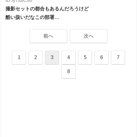
ID:fy7iutCs0
撮影セットの都合もあるんだろうけど
酷い扱いだなこの部署…
前へ
次へ
1
2
3
4
5
6
7
8