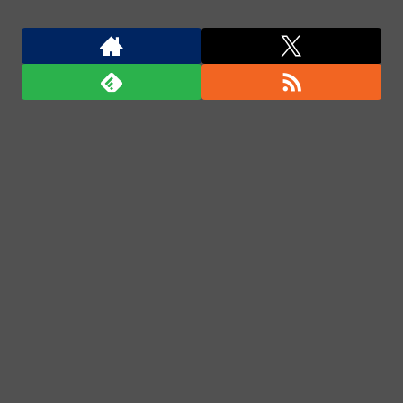
が関与否定
ウクライナがモスクワに向けて初の弾道ミサイルを発
射か？！
ウクライナがモスクワに向けて初の弾道ミサイルを発
射か？！
ウクライナがモスクワに向けて初の弾道ミサイルを発
射か？！
中国の三峡ダムが全開放流を実施…長江流域で深刻な
洪水被害！
「君たちはどう生きるか」Blu-ray予約受付開始！ア
フレコ台本や絵コンテ、米津玄師による主題歌「地球
儀」ミュージッククリップ収録。スタジオジブリ作品
で初の「4K UHD」版も発売！！