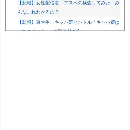
【悲報】女性配信者「アスペの検査してみた…み
んなこれわかるの？」
【悲報】東大生、キャバ嬢とバトル「キャバ嬢は
パチのクソ台」→X民絶賛の嵐ｗｗｗｗ
【朗報】Vtuber界、新たなる『弱男の姫』が爆誕
ｗｗｗｗｗｗｗｗｗｗｗ
きまぐれオレンジロードみたいな青春を送りたい
なっっっっ
【遊戯王】新規「宿命の決闘」王国編のカードめ
っちゃ出すじゃん
【画像】艦これ絵師、AI絵だと魔女裁判され心が
折れる
【白バラ案件】高級豆腐ワイ「150g×2丁で250円
か…高いけど美味そうだし一丁買ってみるか！」