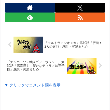
『ウルトラマンオメガ』第10話「密着！
2人の素顔」感想・実況まとめ
『ナンバーワン戦隊ゴジュウジャー』第
30話「高貴怪力！新たなティラノは王子
様」感想・実況まとめ
▼ クリックでコメント欄を表示