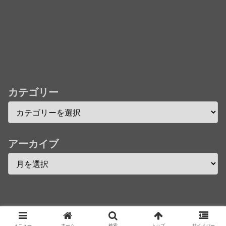
★【ワートリ】今月新発売!!第27巻まとめ【コメント
欄まとめます】【しばらく固定記事です】
★【ワートリ】今月第241話「遠征選抜試験㊲」第
242話「遠征選抜試験㊳」【コメント欄まとめます】
【しばらく固定記事です】
★【ワートリ】風間隊3人≒忍田単騎くらいのイメー
カテゴリー
ジかな
Powered by livedoor 相互RSS
アーカイブ
Copyright © 2016 へんそく！ All Rights Reserved.
メニュー
ホーム
検索
トップ
サイドバー