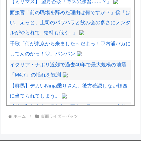
【ミリマス】 望月杏奈「キスの練習……？」
面接官「前の職場を辞めた理由は何ですか？」僕「は
い、えっと、上司のパワハラと飲み会の多さにメンタ
ルがやられて...給料も低く...」
千歌「何が東京から来ました～だよっ！♡内浦バカに
してんのかっ！♡」パンパン
イタリア・ナポリ近郊で過去40年で最大規模の地震
「M4.7」の揺れを観測
【群馬】デカいNinja乗りさん、後方確認しない軽四
に当てられてしまう。
【動画】急病人？横須賀の国道16号でおかしな事故
ホーム
仮面ライダーゼッツ
が撮影される。
【滋賀】「琵琶湖三市同時花火」開催中止を発表 今
後の対応は「法的専門家への相談を行いながら」3市