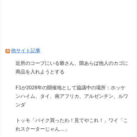
第76回NHK杯２回戦第１局 菅井竜也八段
対 大橋貴洸七段
専業主婦の妻が月3万ぐらいするサプリ飲んどる
んやが
他サイト記事
Powered by livedoor 相互RSS
近所のコープにいる爺さん、隙あらば他人のカゴに
商品を入れようとする
F1が2028年の開催地として協議中の場所：ホッケ
ンハイム、タイ、南アフリカ、アルゼンチン、ルワ
ンダ
トッモ「バイク買ったわ！見てやこれ！」ワイ「こ
れスクーターじゃん…」