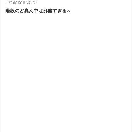
ID:5MkqhNCr0
階段のど真ん中は邪魔すぎるw