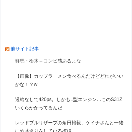
過給なしで420ps。しかもL型エンジン…この
S31Zいくらかかってるんだ…
ウィリアムズのサインツ、将来について決断でき
ず「分からない」「いつまでに決めるのかも言え
ない」
他サイト記事
Powered by livedoor 相互RSS
群馬・栃木←コンビ感あるよな
【画像】カップラーメン食べるんだけどどれがいい
かな！？w
過給なしで420ps。しかもL型エンジン…このS31Z
いくらかかってるんだ…
レッドブルリザーブの角田裕毅、ケイナさんと一緒
に酒蔵巡りをしている模様