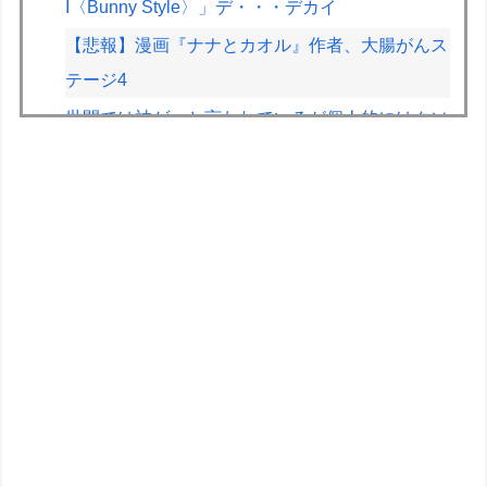
I〈Bunny Style〉」デ・・・デカイ
【悲報】漫画『ナナとカオル』作者、大腸がんス
テージ4
世間では神ゲーと言われているが個人的にはクソ
ゲーだと思うゲーム挙げてけ
上条当麻さん、女子寮暮らしwwwwww
【悲報】人気配信者「介護士やってる男って結構
ブッサイクじゃね」
【悲報】ヒソカ、ビスケより弱かったｗｗｗｗ
【悲報】人気プロゲーマーと結婚したグラドル、
息子の「自閉スペクトラム症」診断にショックで
泣く
コルトン・ハータのF1参戦の可能性が消滅した
らしい