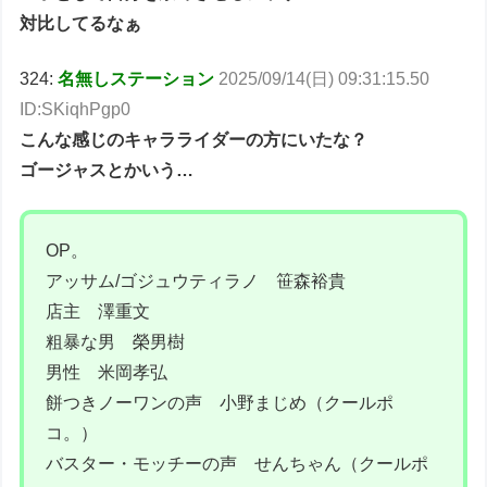
対比してるなぁ
324:
名無しステーション
2025/09/14(日) 09:31:15.50
ID:SKiqhPgp0
こんな感じのキャラライダーの方にいたな？
ゴージャスとかいう…
OP。
アッサム/ゴジュウティラノ 笹森裕貴
店主 澤重文
粗暴な男 榮男樹
男性 米岡孝弘
餅つきノーワンの声 小野まじめ（クールポ
コ。）
バスター・モッチーの声 せんちゃん（クールポ