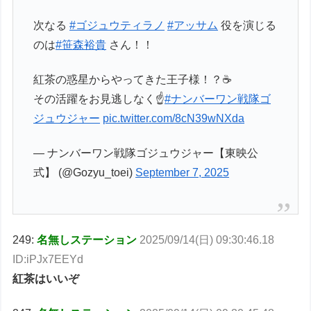
次なる
#ゴジュウティラノ
#アッサム
役を演じる
のは
#笹森裕貴
さん！！
紅茶の惑星からやってきた王子様！？☕️
その活躍をお見逃しなく☝️
#ナンバーワン戦隊ゴ
ジュウジャー
pic.twitter.com/8cN39wNXda
— ナンバーワン戦隊ゴジュウジャー【東映公
式】 (@Gozyu_toei)
September 7, 2025
249:
名無しステーション
2025/09/14(日) 09:30:46.18
ID:iPJx7EEYd
紅茶はいいぞ