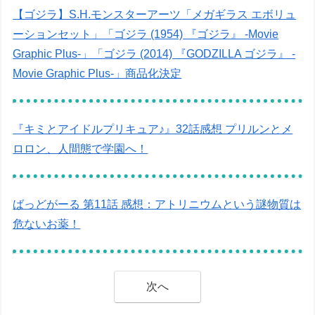
【ゴジラ】S.H.モンスターアーツ「メガギラス エボリュ
ーションセット」「ゴジラ (1954) 『ゴジラ』 -Movie
Graphic Plus-」「ゴジラ (2014) 『GODZILLA ゴジラ』 -
Movie Graphic Plus-」商品化決定
『キミとアイドルプリキュア♪』32話感想 プリルンとメ
ロロン、人間態で学園へ！
ばっどがーる 第11話 感想：アトリニウムという謎物質は
危ないお薬！
次へ