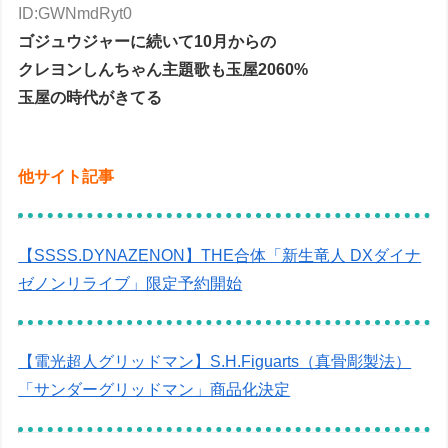
ID:GWNmdRyt0
ゴジュウジャーに続いて10月からの
クレヨンしんちゃん主題歌も玉屋2060%
玉屋の時代がきてる
他サイト記事
【SSSS.DYNAZENON】THE合体「新生竜人 DXダイナ
ゼノンリライブ」限定予約開始
【電光超人グリッドマン】S.H.Figuarts（真骨彫製法）
「サンダーグリッドマン」商品化決定