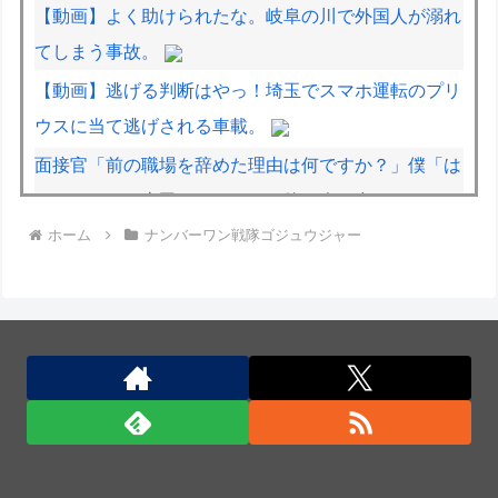
【動画】よく助けられたな。岐阜の川で外国人が溺れ
てしまう事故。
【動画】逃げる判断はやっ！埼玉でスマホ運転のプリ
ウスに当て逃げされる車載。
面接官「前の職場を辞めた理由は何ですか？」僕「は
い、えっと、上司のパワハラと飲み会の多さにメンタ
ホーム
ナンバーワン戦隊ゴジュウジャー
ルがやられて...給料も低く...」
千歌「何が東京から来ました～だよっ！♡内浦バカに
してんのかっ！♡」パンパン
国産初、遠隔監視型の自動運転トラクター…クボタが
来春に発売！
国産初、遠隔監視型の自動運転トラクター…クボタが
来春に発売！