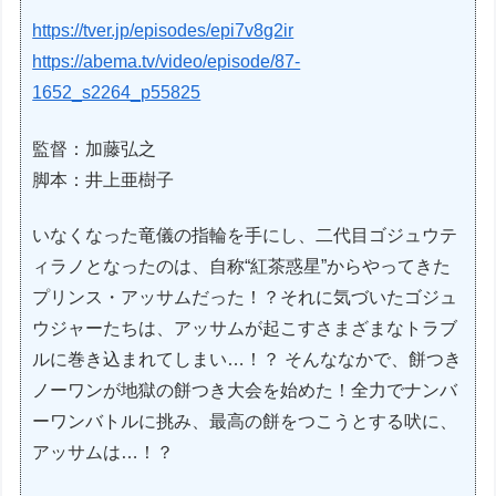
https://tver.jp/episodes/epi7v8g2ir
https://abema.tv/video/episode/87-
1652_s2264_p55825
監督：加藤弘之
脚本：井上亜樹子
いなくなった竜儀の指輪を手にし、二代目ゴジュウテ
ィラノとなったのは、自称“紅茶惑星”からやってきた
プリンス・アッサムだった！？それに気づいたゴジュ
ウジャーたちは、アッサムが起こすさまざまなトラブ
ルに巻き込まれてしまい…！？ そんななかで、餅つき
ノーワンが地獄の餅つき大会を始めた！全力でナンバ
ーワンバトルに挑み、最高の餅をつこうとする吠に、
アッサムは…！？