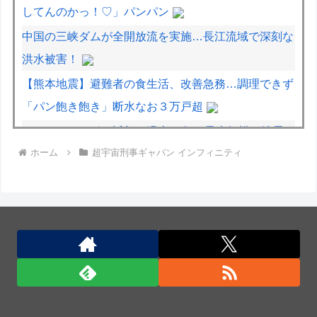
してんのかっ！♡」パンパン
中国の三峡ダムが全開放流を実施…長江流域で深刻な
洪水被害！
【熊本地震】避難者の食生活、改善急務…調理できず
「パン飽き飽き」断水なお３万戸超
イタリア・ナポリ近郊で過去40年で最大規模の地震
ホーム
超宇宙刑事ギャバン インフィニティ
「M4.7」の揺れを観測
【動画】急病人？横須賀の国道16号でおかしな事故
が撮影される。
悲報 職場に鬱がおるんやが
中国の三峡ダムが全開放流を実施…長江流域で深刻な
洪水被害！
「自衛隊員や報道カメラマンのフリをして泥棒を…」