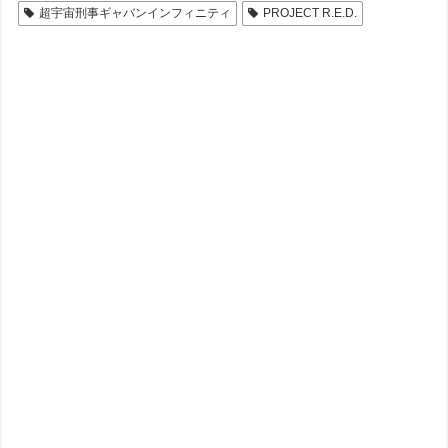
超宇宙刑事ギャバンインフィニティ
PROJECT R.E.D.