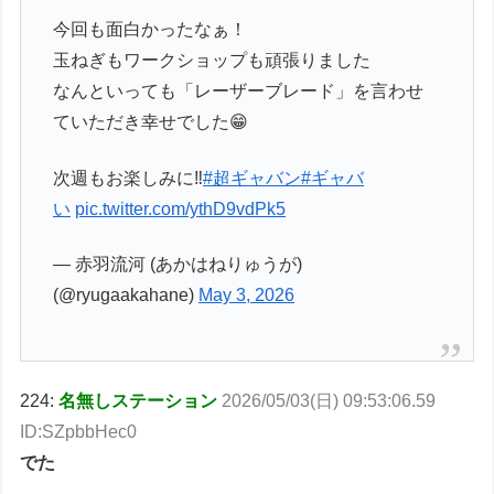
今回も面白かったなぁ！
玉ねぎもワークショップも頑張りました
なんといっても「レーザーブレード」を言わせ
ていただき幸せでした😁
次週もお楽しみに‼️
#超ギャバン
#ギャバ
い
pic.twitter.com/ythD9vdPk5
— 赤羽流河 (あかはねりゅうが)
(@ryugaakahane)
May 3, 2026
224:
名無しステーション
2026/05/03(日) 09:53:06.59
ID:SZpbbHec0
でた