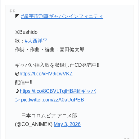
◤
#超宇宙刑事ギャバンインフィニティ
⚔️Bushido
歌：
#大西洋平
作詩・作曲・編曲：園田健太郎
ギャバい挿入歌を収録したCD発売中!!
💿️
https://t.co/xHV9icwVKZ
配信中!!
📡
https://t.co/8CBVLTqtHB
#超ギャバ
ン
pic.twitter.com/zzA0aUuPEB
— 日本コロムビア アニメ部
(@CO_ANIMEX)
May 3, 2026