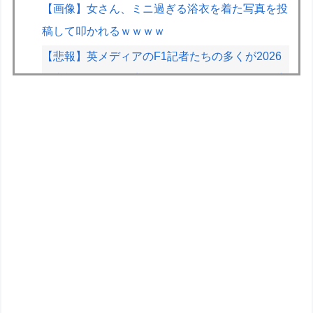
【画像】女さん、ミニ過ぎる浴衣を着た写真を投
稿して叩かれるｗｗｗｗ
【悲報】英メディアのF1記者たちの多くが2026
前半戦を終えて鈴鹿とスパをワーストレースに挙
げてしまう
【白バラ案件】高級豆腐ワイ「150g×2丁で250円
か…高いけど美味そうだし一丁買ってみるか！」
BYDの軽EV「ラッコ」受注が700台超 7月販売
は125台
【画像】70過ぎてからドラクエ10を始めた父が
急逝→娘が活動記録を開示ｗｗｗ
面白い変形、面白い装備のガンダム
ガンプラも棚に並ぶようになったな