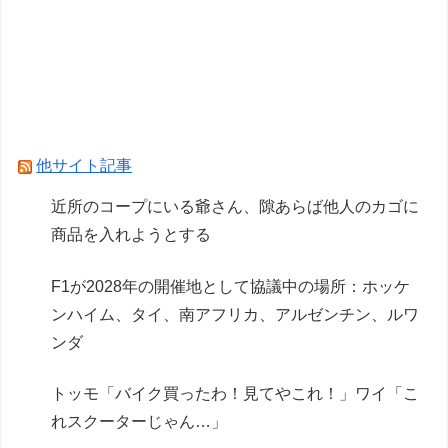
【画像】ガンプラ再販の列を無視して開店ダッシ
ュした客の末路…
Powered by livedoor 相互RSS
他サイト記事
近所のコープにいる爺さん、隙あらば他人のカゴに
商品を入れようとする
F1が2028年の開催地として協議中の場所：ホッケ
ンハイム、タイ、南アフリカ、アルゼンチン、ルワ
ンダ
トッモ「バイク買ったわ！見てやこれ！」ワイ「こ
れスクーターじゃん…」