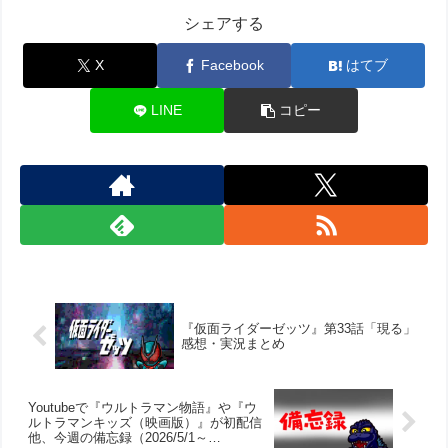
シェアする
X
Facebook
はてブ
LINE
コピー
『仮面ライダーゼッツ』第33話「現る」
感想・実況まとめ
Youtubeで『ウルトラマン物語』や『ウ
ルトラマンキッズ（映画版）』が初配信
他、今週の備忘録（2026/5/1～