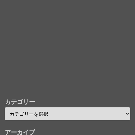
フレコ台本や絵コンテ、米津玄師による主題歌「地球
儀」ミュージッククリップ収録。スタジオジブリ作品
で初の「4K UHD」版も発売！！
★【ワートリ】今月新発売!!第27巻まとめ【コメント
欄まとめます】【しばらく固定記事です】
★【ワートリ】今月第241話「遠征選抜試験㊲」第
242話「遠征選抜試験㊳」【コメント欄まとめます】
【しばらく固定記事です】
★【ワートリ】風間隊3人≒忍田単騎くらいのイメー
ジかな
カテゴリー
Powered by livedoor 相互RSS
アーカイブ