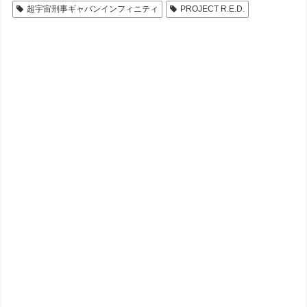
超宇宙刑事ギャバンインフィニティ
PROJECT R.E.D.