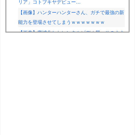
リア」コトブキヤデビュー…
【画像】ハンターハンターさん、ガチで最強の新
能力を登場させてしまうｗｗｗｗｗｗｗ
【画像】廃墟化したレンタルビデオ屋、そのまま
時が止まってしまっていると話題にｗｗｗｗ
【悲報】免許取りたての娘さん、猛者すぎて炎上
するｗｗｗｗ
「ガンダムW」に一人クソダサい機体がいるよな
きまぐれオレンジロードみたいな青春を送りたい
なっっっっ
インドネシアで日本の漫画やアニメにちなんだ名
付け流行「うずまき」や「ナルト」、「のび太」
に「ルフィ」…
【画像】2026年のF1、トップ4チームとそれ以外