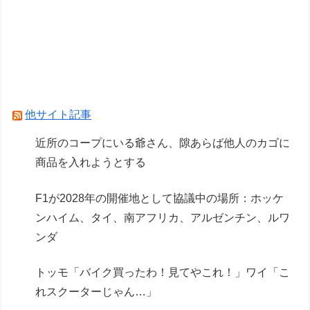
の差がガチでエグい
プログラマ下僕の我が家にやってきた♂♀の子猫
は当然ながらプログラミング言語の名前を命名さ
れたのだが・・・【再】
【悲報】英メディアのF1記者たちの多くが2026
他サイト記事
前半戦を終えて鈴鹿とスパをワーストレースに挙
近所のコープにいる爺さん、隙あらば他人のカゴに
げてしまう
商品を入れようとする
Powered by livedoor 相互RSS
F1が2028年の開催地として協議中の場所：ホッケ
ンハイム、タイ、南アフリカ、アルゼンチン、ルワ
ンダ
トッモ「バイク買ったわ！見てやこれ！」ワイ「こ
れスクーターじゃん…」