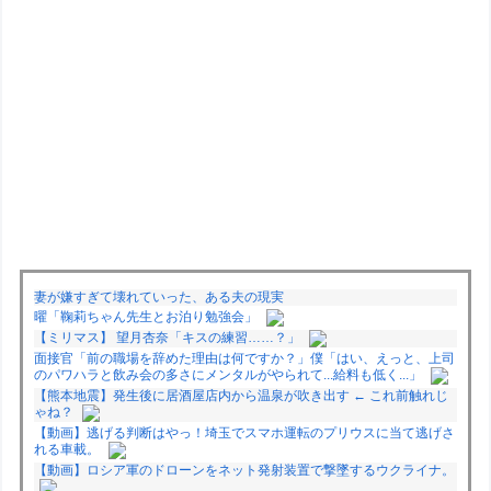
妻が嫌すぎて壊れていった、ある夫の現実
曜「鞠莉ちゃん先生とお泊り勉強会」
【ミリマス】 望月杏奈「キスの練習……？」
面接官「前の職場を辞めた理由は何ですか？」僕「はい、えっと、上司
のパワハラと飲み会の多さにメンタルがやられて...給料も低く...」
【熊本地震】発生後に居酒屋店内から温泉が吹き出す ← これ前触れじ
ゃね？
【動画】逃げる判断はやっ！埼玉でスマホ運転のプリウスに当て逃げさ
れる車載。
【動画】ロシア軍のドローンをネット発射装置で撃墜するウクライナ。