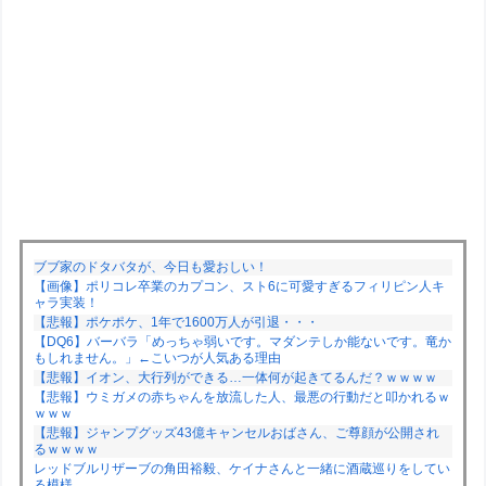
ブブ家のドタバタが、今日も愛おしい！
【画像】ポリコレ卒業のカプコン、スト6に可愛すぎるフィリピン人キ
ャラ実装！
【悲報】ポケポケ、1年で1600万人が引退・・・
【DQ6】バーバラ「めっちゃ弱いです。マダンテしか能ないです。竜か
もしれません。」←こいつが人気ある理由
【悲報】イオン、大行列ができる…一体何が起きてるんだ？ｗｗｗｗ
【悲報】ウミガメの赤ちゃんを放流した人、最悪の行動だと叩かれるｗ
ｗｗｗ
【悲報】ジャンプグッズ43億キャンセルおばさん、ご尊顔が公開され
るｗｗｗｗ
レッドブルリザーブの角田裕毅、ケイナさんと一緒に酒蔵巡りをしてい
る模様