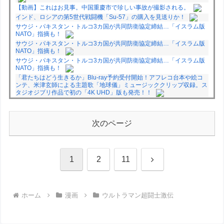
【動画】これはお見事。中国重慶市で珍しい事故が撮影される。
インド、ロシアの第5世代戦闘機「Su-57」の購入を見送りか！
サウジ・パキスタン・トルコ3カ国が共同防衛協定締結…「イスラム版
NATO」指摘も！
サウジ・パキスタン・トルコ3カ国が共同防衛協定締結…「イスラム版
NATO」指摘も！
サウジ・パキスタン・トルコ3カ国が共同防衛協定締結…「イスラム版
NATO」指摘も！
「君たちはどう生きるか」Blu-ray予約受付開始！アフレコ台本や絵コ
ンテ、米津玄師による主題歌「地球儀」ミュージッククリップ収録。ス
タジオジブリ作品で初の「4K UHD」版も発売！！
★【ワートリ】今月新発売!!第27巻まとめ【コメント欄まとめます】
【しばらく固定記事です】
★【ワートリ】今月第241話「遠征選抜試験㊲」第242話「遠征選抜試
次のページ
験㊳」【コメント欄まとめます】【しばらく固定記事です】
★【ワートリ】風間隊3人≒忍田単騎くらいのイメージかな
Powered by livedoor 相互RSS
次
1
2
11
へ
ホーム
漫画
ウルトラマン超闘士激伝