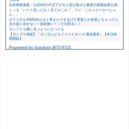
日本将棋連盟、公式HPの不正アクセス及び改ざん被害の調査結果公表
トッモ「バイク買ったわ！見てやこれ！」ワイ「これスクーターじゃ
ん…」
オリジナル30MS何となく考えたりするけど塗装とか改造しちゃったら
元の姿に戻せない！勿体無い！って日和る！！
ガンプラも棚に並ぶようになったな
【ガンプラ再販】「ガンダムビルドファイターズ 選抜選挙」【本日投
票開始】
Powered by livedoor 相互RSS