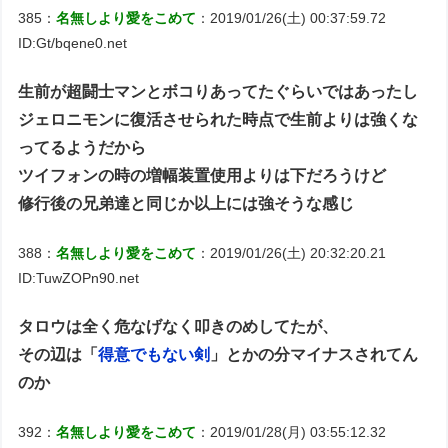
385：
名無しより愛をこめて
：2019/01/26(土) 00:37:59.72
ID:Gt/bqene0.net
生前が超闘士マンとボコりあってたぐらいではあったし
ジェロニモンに復活させられた時点で生前よりは強くな
ってるようだから
ツイフォンの時の増幅装置使用よりは下だろうけど
修行後の兄弟達と同じか以上には強そうな感じ
388：
名無しより愛をこめて
：2019/01/26(土) 20:32:20.21
ID:TuwZOPn90.net
タロウは全く危なげなく叩きのめしてたが、
その辺は「
得意でもない剣
」とかの分マイナスされてん
のか
392：
名無しより愛をこめて
：2019/01/28(月) 03:55:12.32