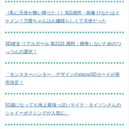
《私に天使が舞い降りた！》9話感想・画像 ひなたはイ
ケメン！乃愛ちゃんはお嬢様らしくて天使だった
3D彼女 リアルガール 第21話 感想：後悔しないためのつ
っつんの選択！
「モンスターハンター」デザインのmicroSDカードが発
売決定！
52歳になっても地上最強っぽいマイク・タイソンさんの
シャドーボクシングが人気に。