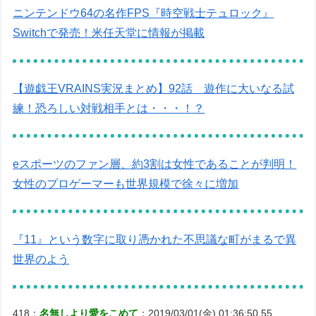
ニンテンドウ64の名作FPS『時空戦士テュロック』
Switchで発売！米任天堂に情報が掲載
【遊戯王VRAINS実況まとめ】92話 遊作に大いなる試
練！恐ろしい対戦相手とは・・・！？
eスポーツのファン層、約3割は女性であることが判明！
女性のプロゲーマーも世界規模で徐々に増加
『11』という数字に取り憑かれた不思議な町がまるで異
世界のよう
418：
名無しより愛をこめて
：2019/03/01(金) 01:36:50.55