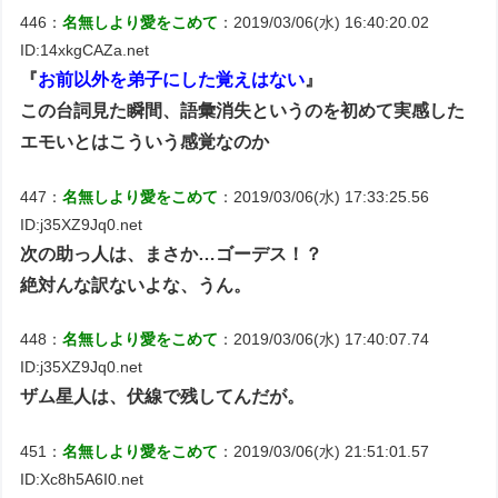
446：
名無しより愛をこめて
：2019/03/06(水) 16:40:20.02
ID:14xkgCAZa.net
『
お前以外を弟子にした覚えはない
』
この台詞見た瞬間、語彙消失というのを初めて実感した
エモいとはこういう感覚なのか
447：
名無しより愛をこめて
：2019/03/06(水) 17:33:25.56
ID:j35XZ9Jq0.net
次の助っ人は、まさか…ゴーデス！？
絶対んな訳ないよな、うん。
448：
名無しより愛をこめて
：2019/03/06(水) 17:40:07.74
ID:j35XZ9Jq0.net
ザム星人は、伏線で残してんだが。
451：
名無しより愛をこめて
：2019/03/06(水) 21:51:01.57
ID:Xc8h5A6I0.net