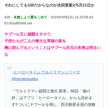
それにしてもGWだからなのか次回更新が5月21日か
428：
名無しより愛をこめて
：2019/03/05(火) 15:23:09.63
ID:iSUpB55Nd.net
ヤプール王に超闘士タロウ、
子供たちが二人の偉大な英雄の姿を
胸に刻んでるということはヤプール次元の未来は明るい
な
ヒーロータイム ウルトラマンシリーズ
@herotimeultra
『ウルトラマン超闘士激伝 新章』66話「魂の
絆」はアプリ「ヒーロータイム」からも読めま
す‼️ ついにヤプールを倒し、四天騎星全員の攻略