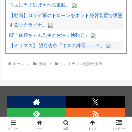
ウスに当て逃げされる車載。
【動画】ロシア軍のドローンをネット発射装置で撃墜
するウクライナ。
曜「鞠莉ちゃん先生とお泊り勉強会」
【ミリマス】 望月杏奈「キスの練習……？」
面接官「前の職場を辞めた理由は何ですか？」僕「は
ホーム
漫画
ウルトラマン超闘士激伝
い、えっと、上司のパワハラと飲み会の多さにメンタ
ルがやられて...給料も低く...」
北朝鮮の弾道ミサイル部隊、ロシアのヴォロネジ州に
展開か…北朝鮮は本質的にウクライナと戦争状態に！
日米のレアアース脱中国依存、量とコストで行き詰ま
り…台湾メディア！
メニュー
ホーム
検索
トップ
サイドバー