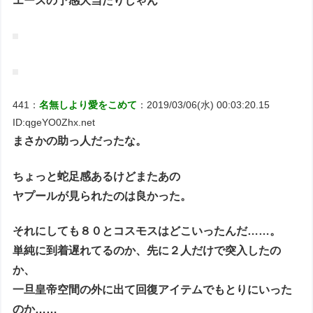
エースの予感大当たりじゃん
441：
名無しより愛をこめて
：2019/03/06(水) 00:03:20.15
ID:qgeYO0Zhx.net
まさかの助っ人だったな。
ちょっと蛇足感あるけどまたあの
ヤプールが見られたのは良かった。
それにしても８０とコスモスはどこいったんだ……。
単純に到着遅れてるのか、先に２人だけで突入したの
か、
一旦皇帝空間の外に出て回復アイテムでもとりにいった
のか……