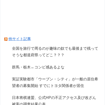
【画像】ガンプラ再販の列を無視して開店ダッシ
ュした客の末路…
【ガンプラ】PGU νガンダム、4割引きの店舗が
現れる…安いけど置く場所が…
Powered by livedoor 相互RSS
他サイト記事
全国を旅行で周るのが趣味の奴でも最後まで残って
そうな都道府県ってどこ？？？
群馬・栃木←コンビ感あるよな
実証実験都市「ウーブン・シティ」が一般の居住希
望者の募集開始 すでにトヨタ関係者が居住
日本将棋連盟、公式HPの不正アクセス及び改ざん
被害の調査結果公表