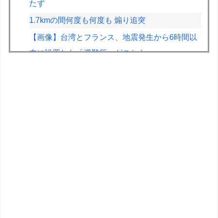
たず
1.7kmの間何度も何度も 煽り追突
【画像】台湾とフランス、地震発生から6時間以
内に設置した「避難所」がこちらｗｗｗｗ
【朗報】佐倉綾音さん、やはりデカかった・・・
【悲報】ショートスリーパー堀さん、対面で高須
幹弥にブチギレるｗｗｗｗ
CV石川由依、良キャラ多過ぎ問題ｗｗ
ガンダムSEEDはなぜここまでの人気シリーズと
なったのか
【エヴァンゲリオン】ロボ道「エヴァンゲリオン
弐号機（TVシリーズVer.）」アクションフィギュ
ア【彩色原型公開】