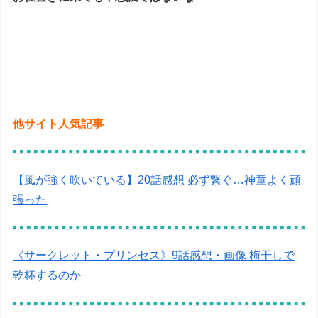
他サイト人気記事
【風が強く吹いている】20話感想 必ず繋ぐ…神童よく頑
張った
《サークレット・プリンセス》9話感想・画像 梅干しで
乾杯するのか