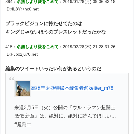
394：
名無しより愛をこめて
：2019/01/28(月) 09:06:43.18
ID:4L8Yr+hc0.net
ブラックピジョンに持たせてたのは
キングじゃないほうのブレスレットだったかな
415：
名無しより愛をこめて
：2019/02/28(木) 21:28:31.26
ID:FJbx2ju70.net
編集のツイートいったい何があるというのだ
高橋圭太@特撮本編集者
@keitter_m78
来週3月5日（火）公開の『ウルトラマン超闘士
激伝 新章』は、絶対に、絶対に読んでほしい…
#超闘士