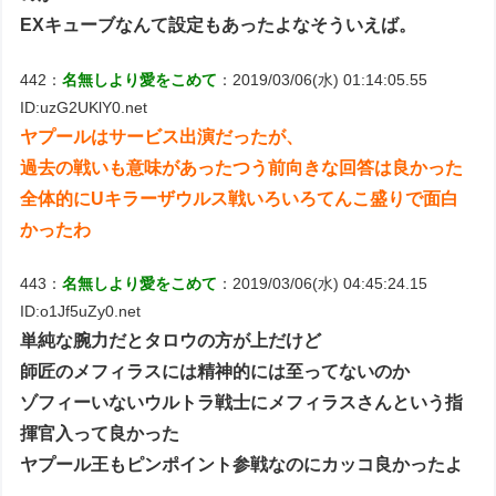
EXキューブなんて設定もあったよなそういえば。
442：
名無しより愛をこめて
：2019/03/06(水) 01:14:05.55
ID:uzG2UKlY0.net
ヤプールはサービス出演だったが、
過去の戦いも意味があったつう前向きな回答は良かった
全体的にUキラーザウルス戦いろいろてんこ盛りで面白
かったわ
443：
名無しより愛をこめて
：2019/03/06(水) 04:45:24.15
ID:o1Jf5uZy0.net
単純な腕力だとタロウの方が上だけど
師匠のメフィラスには精神的には至ってないのか
ゾフィーいないウルトラ戦士にメフィラスさんという指
揮官入って良かった
ヤプール王もピンポイント参戦なのにカッコ良かったよ